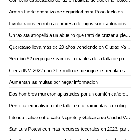
Arman fuerte operativo de seguridad para Rosa Icela en su visita a la huasteca; ni AMLO lo tiene
Involucrados en robo a empresa de jugos son capturados por Fiscalía
Un taxista atropelló a un abuelito que trató de cruzar a pie la Carretera al Ingenio
Queretano lleva más de 20 años vendiendo en Ciudad Valles
Sección 52 negó que sean los culpables de la falta de pago a trabajadores
Cierra INM 2022 con 31.7 millones de ingresos regulares al país
Aumentan las multas por negar informacion
Dos hombres murieron aplastados por un camión cañero en Ébano
Personal educativo recibe taller en herramientas tecnológicas para la educación
Intenso tráfico entre calle Negrete y Galeana de Ciudad Valles
San Luis Potosí con más recursos federales en 2023, para seguir brindando altos niveles de seguridad: Aguilar Piña