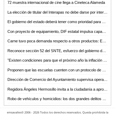
72 muestra internacional de cine llega a Cineteca Alameda
La elección de titular del Interapas no debe darse por intereses políticos o compadrazgos: Dip. Dolores Eliza García Román
El gobierno del estado deberá tener como prioridad para el 2023, concluir las obras de vialidad para mejorar el tráfico vehicular
Con proyecto de equipamiento, DIF estatal impulsa capacidad de atención en ubr’s
Carne tuvo poca demanda respecto a otros productos: Emiliano Altamirano
Reconoce sección 52 del SNTE, esfuerzo del gobierno del cambio para cumplir con prestaciones del magisterio
"Existen condiciones para que el próximo año la inflación se desacelere": Maestro Juan Carlos Méndez Ferrer
Proponen que las escuelas cuenten con un protocolo de seguridad y protección escolar
Dirección de Comercio del Ayuntamiento supervisa operativo Cohetón, con cero tolerancia a quienes infrinjan el reglamento
Regidora Ángeles Hermosillo invita a la ciudadanía a aprovechar las últimas horas del Cuenta Nueva y Borrón
Robo de vehículos y homicidios: los dos grandes delitos con mayor incidencia en SLP durante este 2022
emsavalles© 2006 - 2026 Todos los derechos reservados. Queda prohibida la