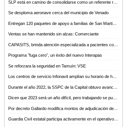
SLP está en camino de consolidarse como un referente regional en la búsqueda de personas desaparecidas
Se desploma aeronave cerca del municipio de Venado
Entregan 120 paquetes de apoyo a familias de San Martin Chalchicuautla
Ventas se han mantenido sin alzas: Comerciante
CAPASITS, brinda atención especializada a pacientes con vih e infecciones de transmisión sexual
Programa "fuga cero", un éxito del nuevo Interapas
Se reforzara la seguridad en Tamuín: VSE
Los centros de servicio Infonavit amplían su horario de hoy hasta las 18:30 horas
Durante el año 2022, la SSPC de la Capital obtuvo avances institucionales sin precedentes
Dicen que 2023 será un año difícil, pero trabajando se puede salir adelante: Eligio Escobar
Por decreto Gallardo modifica montos de adjudicación de Obras y contratos
Guardia Civil estatal participa activamente en el operativo coordinado "cohetón 2022"