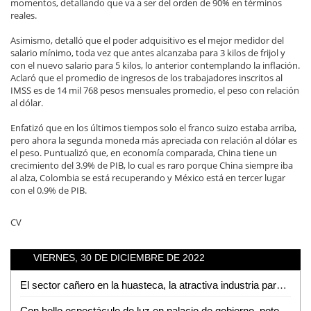
momentos, detallando que va a ser del orden de 90% en términos
reales.
Asimismo, detalló que el poder adquisitivo es el mejor medidor del
salario mínimo, toda vez que antes alcanzaba para 3 kilos de frijol y
con el nuevo salario para 5 kilos, lo anterior contemplando la inflación.
Aclaró que el promedio de ingresos de los trabajadores inscritos al
IMSS es de 14 mil 768 pesos mensuales promedio, el peso con relación
al dólar.
Enfatizó que en los últimos tiempos solo el franco suizo estaba arriba,
pero ahora la segunda moneda más apreciada con relación al dólar es
el peso. Puntualizó que, en economía comparada, China tiene un
crecimiento del 3.9% de PIB, lo cual es raro porque China siempre iba
al alza, Colombia se está recuperando y México está en tercer lugar
con el 0.9% de PIB.
CV
VIERNES, 30 DE DICIEMBRE DE 2022
El sector cañero en la huasteca, la atractiva industria para sembrar terror
Con bello espectáculo de luz en palacio de gobierno, potosinos despiden el 2022