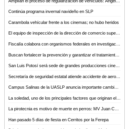
Amplían el proceso de regularización de vehículos: Ángel Altamirano
Continúa programa invernal navideño en SLP
Carambola vehícular frente a los cinemas; no hubo heridos
El equipo de inspección de la dirección de comercio supervisa operativo cohetón, habrá cero tolerancia a comerciantes que infrinjan el reglamento
Fiscalía colabora con organismos federales en investigación de accidente aéreo
Buscan fortalecer la prevención y garantizar el tratamiento del cáncer en niñas, niños y adolescentes
San Luis Potosí será sede de grandes producciones cinematográficas en 2023: Sectur
Secretaría de seguridad estatal atiende accidente de aeronave en el municipio de venado
Campus Salinas de la UASLP anuncia importante cambio en la oferta educativa
La soledad, uno de los principales factores que originan el suicidio en fin de año: Asaf Salathiel
La pirotecnia es motivo de muerte en perros: MV Juan Carlos Barrios
Han pasado 5 días de fiesta en Cerritos por la Ferepa