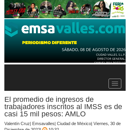
SÁBADO, 08 DE AGOSTO DE 2026
CIUDAD VALLES, S.L.P.
DIRECTOR GENERAL.
SAMUEL ROA BOTELLO
Toggle
navigat
El promedio de ingresos de
trabajadores inscritos al IMSS es de
casi 15 mil pesos: AMLO
Valentín Cruz| Emsavalles| Ciudad de México| Viernes, 30 de
Diciembre de 2022|
10:32