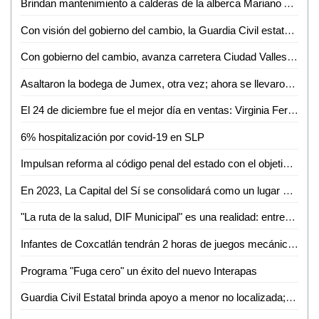
Brindan mantenimiento a calderas de la alberca Mariano Arista
Con visión del gobierno del cambio, la Guardia Civil estatal obtiene históricos resultados y profunda consolidación en este 2022
Con gobierno del cambio, avanza carretera Ciudad Valles-El Naranjo
Asaltaron la bodega de Jumex, otra vez; ahora se llevaron 150 mil en efectivo
El 24 de diciembre fue el mejor día en ventas: Virginia Fernández
6% hospitalización por covid-19 en SLP
Impulsan reforma al código penal del estado con el objetivo de adicionar el delito de autorización indebida de ocupación de suelo
En 2023, La Capital del Sí se consolidará como un lugar atractivo para la inversión
"La ruta de la salud, DIF Municipal" es una realidad: entregan apoyos a gran número de potosinas y potosinos en situación vulnerable
Infantes de Coxcatlán tendrán 2 horas de juegos mecánicos gratis
Programa "Fuga cero" un éxito del nuevo Interapas
Guardia Civil Estatal brinda apoyo a menor no localizada; fue reunida con su familia