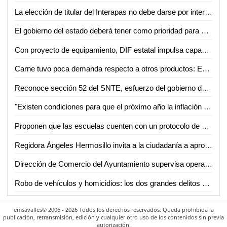
La elección de titular del Interapas no debe darse por intereses políticos o compadrazgos: Dip. Dolores Eliza García Román
El gobierno del estado deberá tener como prioridad para el 2023, concluir las obras de vialidad para mejorar el tráfico vehicular
Con proyecto de equipamiento, DIF estatal impulsa capacidad de atención en ubr’s
Carne tuvo poca demanda respecto a otros productos: Emiliano Altamirano
Reconoce sección 52 del SNTE, esfuerzo del gobierno del cambio para cumplir con prestaciones del magisterio
"Existen condiciones para que el próximo año la inflación se desacelere": Maestro Juan Carlos Méndez Ferrer
Proponen que las escuelas cuenten con un protocolo de seguridad y protección escolar
Regidora Ángeles Hermosillo invita a la ciudadanía a aprovechar las últimas horas del Cuenta Nueva y Borrón
Dirección de Comercio del Ayuntamiento supervisa operativo Cohetón, con cero tolerancia a quienes infrinjan el reglamento
Robo de vehículos y homicidios: los dos grandes delitos con mayor incidencia en SLP durante este 2022
emsavalles© 2006 - 2026 Todos los derechos reservados. Queda prohibida la
publicación, retransmisión, edición y cualquier otro uso de los contenidos sin previa
autorización.