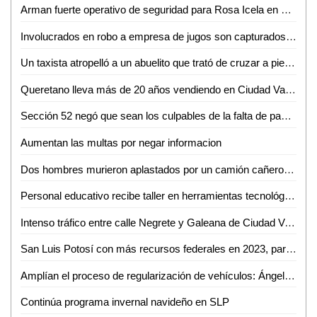
Arman fuerte operativo de seguridad para Rosa Icela en su visita a la huasteca; ni AMLO lo tiene
Involucrados en robo a empresa de jugos son capturados por Fiscalía
Un taxista atropelló a un abuelito que trató de cruzar a pie la Carretera al Ingenio
Queretano lleva más de 20 años vendiendo en Ciudad Valles
Sección 52 negó que sean los culpables de la falta de pago a trabajadores
Aumentan las multas por negar informacion
Dos hombres murieron aplastados por un camión cañero en Ébano
Personal educativo recibe taller en herramientas tecnológicas para la educación
Intenso tráfico entre calle Negrete y Galeana de Ciudad Valles
San Luis Potosí con más recursos federales en 2023, para seguir brindando altos niveles de seguridad: Aguilar Piña
Amplían el proceso de regularización de vehículos: Ángel Altamirano
Continúa programa invernal navideño en SLP