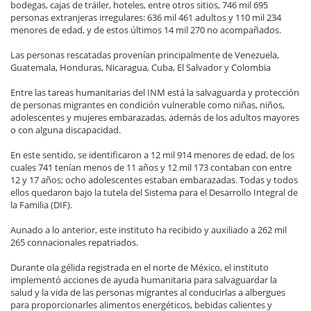
bodegas, cajas de tráiler, hoteles, entre otros sitios, 746 mil 695
personas extranjeras irregulares: 636 mil 461 adultos y 110 mil 234
menores de edad, y de estos últimos 14 mil 270 no acompañados.
Las personas rescatadas provenían principalmente de Venezuela,
Guatemala, Honduras, Nicaragua, Cuba, El Salvador y Colombia
Entre las tareas humanitarias del INM está la salvaguarda y protección
de personas migrantes en condición vulnerable como niñas, niños,
adolescentes y mujeres embarazadas, además de los adultos mayores
o con alguna discapacidad.
En este sentido, se identificaron a 12 mil 914 menores de edad, de los
cuales 741 tenían menos de 11 años y 12 mil 173 contaban con entre
12 y 17 años; ocho adolescentes estaban embarazadas. Todas y todos
ellos quedaron bajo la tutela del Sistema para el Desarrollo Integral de
la Familia (DIF).
Aunado a lo anterior, este instituto ha recibido y auxiliado a 262 mil
265 connacionales repatriados.​
Durante ola gélida registrada en el norte de México, el instituto
implementó acciones de ayuda humanitaria para salvaguardar la
salud y la vida de las personas migrantes al conducirlas a albergues
para proporcionarles alimentos energéticos, bebidas calientes y