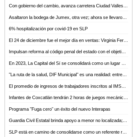
Con gobierno del cambio, avanza carretera Ciudad Valles-El Naranjo
Asaltaron la bodega de Jumex, otra vez; ahora se llevaron 150 mil en efectivo
6% hospitalización por covid-19 en SLP
El 24 de diciembre fue el mejor día en ventas: Virginia Fernández
Impulsan reforma al código penal del estado con el objetivo de adicionar el delito de autorización indebida de ocupación de suelo
En 2023, La Capital del Sí se consolidará como un lugar atractivo para la inversión
"La ruta de la salud, DIF Municipal" es una realidad: entregan apoyos a gran número de potosinas y potosinos en situación vulnerable
El promedio de ingresos de trabajadores inscritos al IMSS es de casi 15 mil pesos: AMLO
Infantes de Coxcatlán tendrán 2 horas de juegos mecánicos gratis
Programa "Fuga cero" un éxito del nuevo Interapas
Guardia Civil Estatal brinda apoyo a menor no localizada; fue reunida con su familia
SLP está en camino de consolidarse como un referente regional en la búsqueda de personas desaparecidas