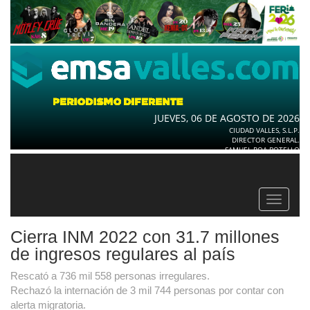
JUEVES, 06 DE AGOSTO DE 2026
CIUDAD VALLES, S.L.P.
DIRECTOR GENERAL.
SAMUEL ROA BOTELLO
Toggle
navigat
Cierra INM 2022 con 31.7 millones
de ingresos regulares al país
Rescató a 736 mil 558 personas irregulares.
Rechazó la internación de 3 mil 744 personas por contar con
alerta migratoria.