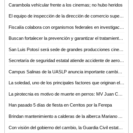
Carambola vehícular frente a los cinemas; no hubo heridos
El equipo de inspección de la dirección de comercio supervisa operativo cohetón, habrá cero tolerancia a comerciantes que infrinjan el reglamento
Fiscalía colabora con organismos federales en investigación de accidente aéreo
Buscan fortalecer la prevención y garantizar el tratamiento del cáncer en niñas, niños y adolescentes
San Luis Potosí será sede de grandes producciones cinematográficas en 2023: Sectur
Secretaría de seguridad estatal atiende accidente de aeronave en el municipio de venado
Campus Salinas de la UASLP anuncia importante cambio en la oferta educativa
La soledad, uno de los principales factores que originan el suicidio en fin de año: Asaf Salathiel
La pirotecnia es motivo de muerte en perros: MV Juan Carlos Barrios
Han pasado 5 días de fiesta en Cerritos por la Ferepa
Brindan mantenimiento a calderas de la alberca Mariano Arista
Con visión del gobierno del cambio, la Guardia Civil estatal obtiene históricos resultados y profunda consolidación en este 2022