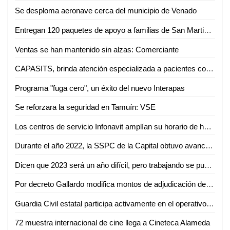
Se desploma aeronave cerca del municipio de Venado
Entregan 120 paquetes de apoyo a familias de San Martin Chalchicuautla
Ventas se han mantenido sin alzas: Comerciante
CAPASITS, brinda atención especializada a pacientes con vih e infecciones de transmisión sexual
Programa "fuga cero", un éxito del nuevo Interapas
Se reforzara la seguridad en Tamuín: VSE
Los centros de servicio Infonavit amplían su horario de hoy hasta las 18:30 horas
Durante el año 2022, la SSPC de la Capital obtuvo avances institucionales sin precedentes
Dicen que 2023 será un año difícil, pero trabajando se puede salir adelante: Eligio Escobar
Por decreto Gallardo modifica montos de adjudicación de Obras y contratos
Guardia Civil estatal participa activamente en el operativo coordinado "cohetón 2022"
72 muestra internacional de cine llega a Cineteca Alameda