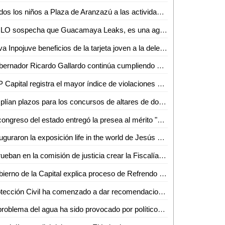
¡Todos los niños a Plaza de Aranzazú a las actividades infantiles del Festival Internacional San Luis en Primavera!
AMLO sospecha que Guacamaya Leaks, es una agencia de inteligencia vinculada a Claudio González y Carlos Loret
Lleva Inpojuve beneficios de la tarjeta joven a la delegación de Villa de Pozos
Gobernador Ricardo Gallardo continúa cumpliendo compromisos con las y los potosinos
SLP Capital registra el mayor índice de violaciones de derechos humanos
Amplían plazos para los concursos de altares de dolores y de elaboración y quema de Judas
El congreso del estado entregó la presea al mérito "Plan de San Luis", año 2022, al piloto Ricardo Cordero de Ávila
Inauguraron la exposición life in the world de Jesús Efrén Barbosa
Aprueban en la comisión de justicia crear la Fiscalía especializada en la investigación de delitos de tortura y otros tratos o penas crueles, inhumanos o degradantes
Gobierno de la Capital explica proceso de Refrendo de Licencias de Funcionamiento a agencias de viajes afiliadas a Canaco
Protección Civil ha comenzado a dar recomendaciones en parajes turísticos y para la FENAHUAP: Lino Gutiérrez
El problema del agua ha sido provocado por políticos corruptos que han mentido y no han actuado: José Guadalupe González