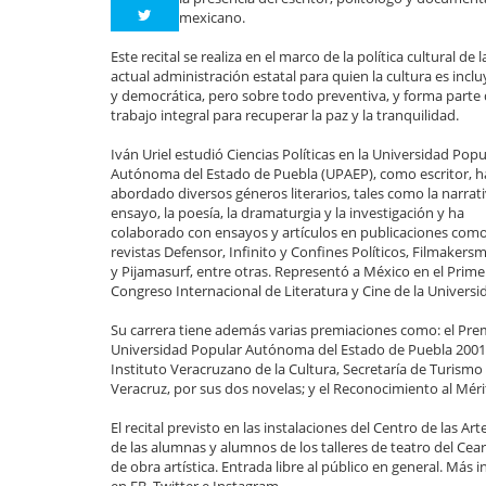
mexicano.
Este recital se realiza en el marco de la política cultural de l
actual administración estatal para quien la cultura es incl
y democrática, pero sobre todo preventiva, y forma parte 
trabajo integral para recuperar la paz y la tranquilidad.
Iván Uriel estudió Ciencias Políticas en la Universidad Popu
Autónoma del Estado de Puebla (UPAEP), como escritor, h
abordado diversos géneros literarios, tales como la narrati
ensayo, la poesía, la dramaturgia y la investigación y ha
colaborado con ensayos y artículos en publicaciones como
revistas Defensor, Infinito y Confines Políticos, Filmakers
y Pijamasurf, entre otras. Representó a México en el Prime
Congreso Internacional de Literatura y Cine de la Univers
Su carrera tiene además varias premiaciones como: el Prem
Universidad Popular Autónoma del Estado de Puebla 2001; 
Instituto Veracruzano de la Cultura, Secretaría de Turism
Veracruz, por sus dos novelas; y el Reconocimiento al Mér
El recital previsto en las instalaciones del Centro de las Art
de las alumnas y alumnos de los talleres de teatro del Ceart,
de obra artística. Entrada libre al público en general. Más i