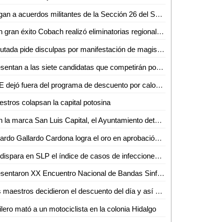
Llegan a acuerdos militantes de la Sección 26 del SNTE y SEGE
Con gran éxito Cobach realizó eliminatorias regionales de muestra cultural
Diputada pide disculpas por manifestación de magisterio, "pero es su derecho"
Presentan a las siete candidatas que competirán por la corona de la Fenahuap 2023
CFE dejó fuera del programa de descuento por calor a la Huasteca Potosina
stros colapsan la capital potosina
Con la marca San Luis Capital, el Ayuntamiento detona el Turismo a nivel Internacional
Ricardo Gallardo Cardona logra el oro en aprobación ciudadana con primer lugar nacional
Se dispara en SLP el índice de casos de infecciones respiratorias
Presentaron XX Encuentro Nacional de Bandas Sinfónicas
Los maestros decidieron el descuento del día y así será: SEGE
ilero mató a un motociclista en la colonia Hidalgo