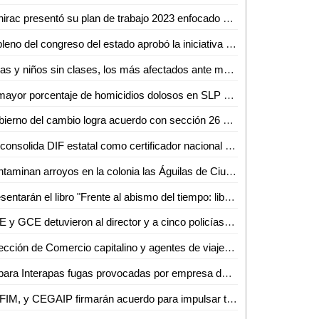
Canirac presentó su plan de trabajo 2023 enfocado en capacitación, gestoría y reformas de ley
El pleno del congreso del estado aprobó la iniciativa para reformar la ley de los derechos de niñas, niños y adolescentes del estado
Niñas y niños sin clases, los más afectados ante manifestaciones
El mayor porcentaje de homicidios dolosos en SLP se presenta entre miembros de grupos delincuenciales: VSE
Gobierno del cambio logra acuerdo con sección 26 del SNTE
Se consolida DIF estatal como certificador nacional para intérpretes de lengua de señas mexicana
Contaminan arroyos en la colonia las Águilas de Ciudad Valles
Presentarán el libro "Frente al abismo del tiempo: libro de magia"
FGE y GCE detuvieron al director y a cinco policías de Tierra Nueva por usurpación de funciones
Dirección de Comercio capitalino y agentes de viajes de canaco SERVyTUR participan en taller sobre "Refrendo de licencias de funcionamiento 2023"
Repara Interapas fugas provocadas por empresa de televisión por cable en la colonia Industrial San Luis
CEFIM, y CEGAIP firmarán acuerdo para impulsar transparencia