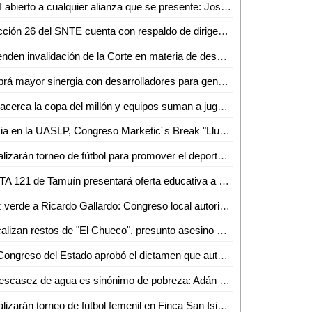
PRI abierto a cualquier alianza que se presente: José Luis Ramiro Galero
Sección 26 del SNTE cuenta con respaldo de dirigencia nacional: Juan Carlos Bárcenas
Atienden invalidación de la Corte en materia de desaparición forzada en SLP
Habrá mayor sinergia con desarrolladores para generar vivienda de calidad en SLP: STPS
Se acerca la copa del millón y equipos suman a jugadores profesionales retirados a sus filas
Inicia en la UASLP, Congreso Marketic´s Break "Lluvia de ideas en el desierto"
Realizarán torneo de fútbol para promover el deporte y la educación con premios en efectivo
CBTA 121 de Tamuín presentará oferta educativa a estudiantes de secundarias y telesecundarias del municipio
Luz verde a Ricardo Gallardo: Congreso local autoriza venta de terrenos Ford
Localizan restos de "El Chueco", presunto asesino de Sacerdotes Jesuitas en Chihuahua: AMLO
El Congreso del Estado aprobó el dictamen que autoriza enajenar el inmueble dentro del parque WTC2 industrial del municipio de Villa de Reyes
La escasez de agua es sinónimo de pobreza: Adán Moctezuma
Realizarán torneo de futbol femenil en Finca San Isidro: Daniela González