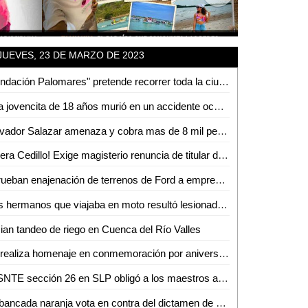
JUEVES, 23 DE MARZO DE 2023
"Fundación Palomares" pretende recorrer toda la ciudad con servicios gratuitos de salud: Víctor Palomares
Una jovencita de 18 años murió en un accidente ocasionado por su novio; ambos iban peleando
Salvador Salazar amenaza y cobra mas de 8 mil pesos por otorgar el servicio de luz en Hacienda Troncones: Esther Badillo
¡Fuera Cedillo! Exige magisterio renuncia de titular de SEGE
Aprueban enajenación de terrenos de Ford a empresa estadounidense
Dos hermanos que viajaba en moto resultó lesionada en un accidente
cian tandeo de riego en Cuenca del Río Valles
Se realiza homenaje en conmemoración por aniversario luctuoso de Luis Donaldo Colosio en Ciudad Valles
El SNTE sección 26 en SLP obligó a los maestros a marchar
La bancada naranja vota en contra del dictamen de venta del terreno de la Ford, por falta de certeza en el destino de los recursos