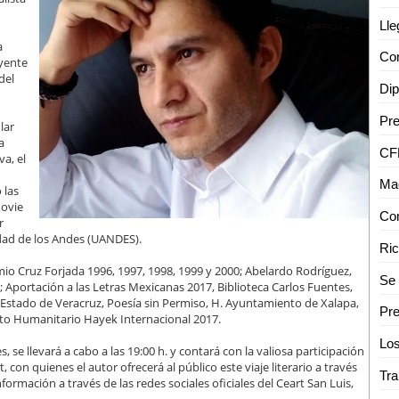
a
uyente
del
lar
a
va, el
Mae
 las
movie
r
idad de los Andes (UANDES).
io Cruz Forjada 1996, 1997, 1998, 1999 y 2000; Abelardo Rodríguez,
Aportación a las Letras Mexicanas 2017, Biblioteca Carlos Fuentes,
o Estado de Veracruz, Poesía sin Permiso, H. Ayuntamiento de Xalapa,
ito Humanitario Hayek Internacional 2017.
es, se llevará a cabo a las 19:00 h. y contará con la valiosa participación
 con quienes el autor ofrecerá al público este viaje literario a través
Tra
nformación a través de las redes sociales oficiales del Ceart San Luis,