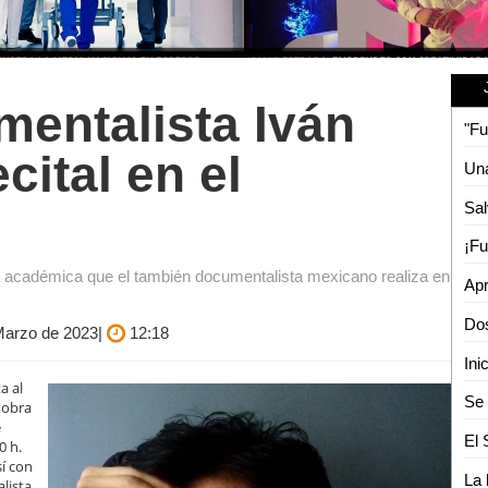
mentalista Iván
cital en el
a académica que el también documentalista mexicano realiza en
 Marzo de 2023|
12:18
Ini
a al
a obra
e
0 h.
sí con
alista