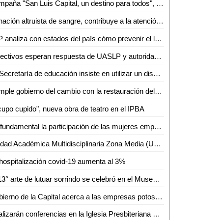
Campaña "San Luis Capital, un destino para todos", busca consolidar al municipio como destino turístico
Donación altruista de sangre, contribuye a la atención médica de pacientes con cáncer
SLP analiza con estados del país cómo prevenir el lavado de dinero
Colectivos esperan respuesta de UASLP y autoridades estatales por acciones de represión realizadas durante el 8M
La Secretaría de educación insiste en utilizar un discurso gubernamental: Claudia Tristán Alvarado
Cumple gobierno del cambio con la restauración del orden y control en centros penitenciarios
upo cupido", nueva obra de teatro en el IPBA
Es fundamental la participación de las mujeres empresarias para incentivar el desarrollo de SLP: PAN
Unidad Académica Multidisciplinaria Zona Media (UAMZM) de la UASLP, festeja 39 años de formar profesionistas
hospitalización covid-19 aumenta al 3%
El 13° arte de lutuar sorrindo se celebró en el Museo del Ferrocarril
Gobierno de la Capital acerca a las empresas potosinas al mundo: promueven intercambios con compañías alemanas
Realizarán conferencias en la Iglesia Presbiteriana de Ciudad Valles sobre diversas temáticas post covid