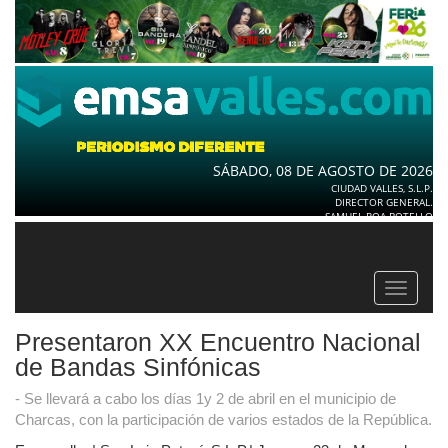
SÁBADO, 08 DE AGOSTO DE 2026
CIUDAD VALLES, S.L.P.
DIRECTOR GENERAL.
SAMUEL ROA BOTELLO
Toggle
navigat
Presentaron XX Encuentro Nacional
de Bandas Sinfónicas
- Se llevará a cabo los días 1y 2 de abril en el municipio de
Charcas, con la participación de varios estados de la República.