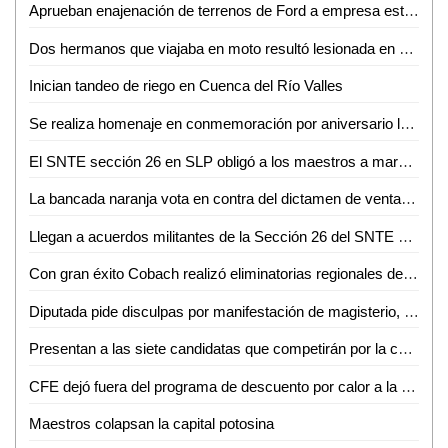
Aprueban enajenación de terrenos de Ford a empresa estadounidense
Dos hermanos que viajaba en moto resultó lesionada en un accidente
Inician tandeo de riego en Cuenca del Río Valles
Se realiza homenaje en conmemoración por aniversario luctuoso de Luis Donaldo Colosio en Ciudad Valles
El SNTE sección 26 en SLP obligó a los maestros a marchar
La bancada naranja vota en contra del dictamen de venta del terreno de la Ford, por falta de certeza en el destino de los recursos
Llegan a acuerdos militantes de la Sección 26 del SNTE y SEGE
Con gran éxito Cobach realizó eliminatorias regionales de muestra cultural
Diputada pide disculpas por manifestación de magisterio, "pero es su derecho"
Presentan a las siete candidatas que competirán por la corona de la Fenahuap 2023
CFE dejó fuera del programa de descuento por calor a la Huasteca Potosina
Maestros colapsan la capital potosina