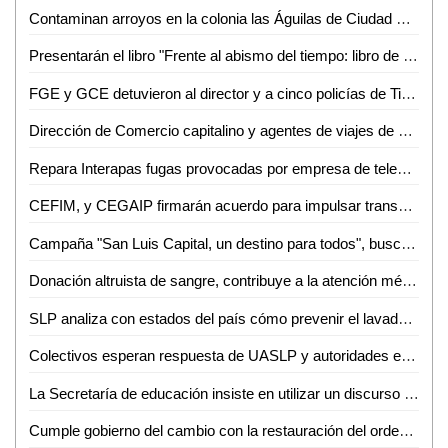
Contaminan arroyos en la colonia las Águilas de Ciudad Valles
Presentarán el libro "Frente al abismo del tiempo: libro de magia"
FGE y GCE detuvieron al director y a cinco policías de Tierra Nueva por usurpación de funciones
Dirección de Comercio capitalino y agentes de viajes de canaco SERVyTUR participan en taller sobre "Refrendo de licencias de funcionamiento 2023"
Repara Interapas fugas provocadas por empresa de televisión por cable en la colonia Industrial San Luis
CEFIM, y CEGAIP firmarán acuerdo para impulsar transparencia
Campaña "San Luis Capital, un destino para todos", busca consolidar al municipio como destino turístico
Donación altruista de sangre, contribuye a la atención médica de pacientes con cáncer
SLP analiza con estados del país cómo prevenir el lavado de dinero
Colectivos esperan respuesta de UASLP y autoridades estatales por acciones de represión realizadas durante el 8M
La Secretaría de educación insiste en utilizar un discurso gubernamental: Claudia Tristán Alvarado
Cumple gobierno del cambio con la restauración del orden y control en centros penitenciarios