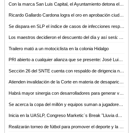
Con la marca San Luis Capital, el Ayuntamiento detona el Turismo a nivel Internacional
Ricardo Gallardo Cardona logra el oro en aprobación ciudadana con primer lugar nacional
Se dispara en SLP el índice de casos de infecciones respiratorias
Los maestros decidieron el descuento del día y así será: SEGE
Trailero mató a un motociclista en la colonia Hidalgo
PRI abierto a cualquier alianza que se presente: José Luis Ramiro Galero
Sección 26 del SNTE cuenta con respaldo de dirigencia nacional: Juan Carlos Bárcenas
Atienden invalidación de la Corte en materia de desaparición forzada en SLP
Habrá mayor sinergia con desarrolladores para generar vivienda de calidad en SLP: STPS
Se acerca la copa del millón y equipos suman a jugadores profesionales retirados a sus filas
Inicia en la UASLP, Congreso Marketic´s Break "Lluvia de ideas en el desierto"
Realizarán torneo de fútbol para promover el deporte y la educación con premios en efectivo