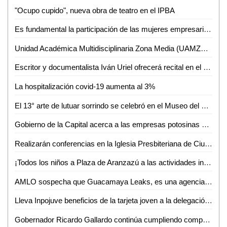
"Ocupo cupido", nueva obra de teatro en el IPBA
Es fundamental la participación de las mujeres empresarias para incentivar el desarrollo de SLP: PAN
Unidad Académica Multidisciplinaria Zona Media (UAMZM) de la UASLP, festeja 39 años de formar profesionistas
Escritor y documentalista Iván Uriel ofrecerá recital en el CeartSLP
La hospitalización covid-19 aumenta al 3%
El 13° arte de lutuar sorrindo se celebró en el Museo del Ferrocarril
Gobierno de la Capital acerca a las empresas potosinas al mundo: promueven intercambios con compañías alemanas
Realizarán conferencias en la Iglesia Presbiteriana de Ciudad Valles sobre diversas temáticas post covid
¡Todos los niños a Plaza de Aranzazú a las actividades infantiles del Festival Internacional San Luis en Primavera!
AMLO sospecha que Guacamaya Leaks, es una agencia de inteligencia vinculada a Claudio González y Carlos Loret
Lleva Inpojuve beneficios de la tarjeta joven a la delegación de Villa de Pozos
Gobernador Ricardo Gallardo continúa cumpliendo compromisos con las y los potosinos