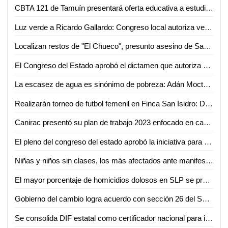
CBTA 121 de Tamuín presentará oferta educativa a estudiantes de secundarias y telesecundarias del municipio
Luz verde a Ricardo Gallardo: Congreso local autoriza venta de terrenos Ford
Localizan restos de "El Chueco", presunto asesino de Sacerdotes Jesuitas en Chihuahua: AMLO
El Congreso del Estado aprobó el dictamen que autoriza enajenar el inmueble dentro del parque WTC2 industrial del municipio de Villa de Reyes
La escasez de agua es sinónimo de pobreza: Adán Moctezuma
Realizarán torneo de futbol femenil en Finca San Isidro: Daniela González
Canirac presentó su plan de trabajo 2023 enfocado en capacitación, gestoría y reformas de ley
El pleno del congreso del estado aprobó la iniciativa para reformar la ley de los derechos de niñas, niños y adolescentes del estado
Niñas y niños sin clases, los más afectados ante manifestaciones
El mayor porcentaje de homicidios dolosos en SLP se presenta entre miembros de grupos delincuenciales: VSE
Gobierno del cambio logra acuerdo con sección 26 del SNTE
Se consolida DIF estatal como certificador nacional para intérpretes de lengua de señas mexicana