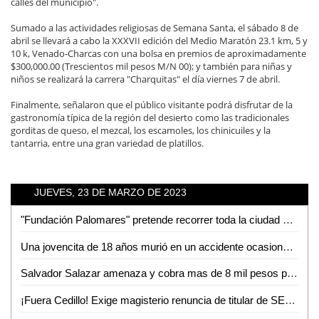
calles del municipio".
Sumado a las actividades religiosas de Semana Santa, el sábado 8 de
abril se llevará a cabo la XXXVII edición del Medio Maratón 23.1 km, 5 y
10 k, Venado-Charcas con una bolsa en premios de aproximadamente
$300,000.00 (Trescientos mil pesos M/N 00); y también para niñas y
niños se realizará la carrera "Charquitas" el día viernes 7 de abril.
Finalmente, señalaron que el público visitante podrá disfrutar de la
gastronomía típica de la región del desierto como las tradicionales
gorditas de queso, el mezcal, los escamoles, los chinicuiles y la
tantarria, entre una gran variedad de platillos.
JUEVES, 23 DE MARZO DE 2023
"Fundación Palomares" pretende recorrer toda la ciudad con servicios gratuitos de salud: Víctor Palomares
Una jovencita de 18 años murió en un accidente ocasionado por su novio; ambos iban peleando
Salvador Salazar amenaza y cobra mas de 8 mil pesos por otorgar el servicio de luz en Hacienda Troncones: Esther Badillo
¡Fuera Cedillo! Exige magisterio renuncia de titular de SEGE