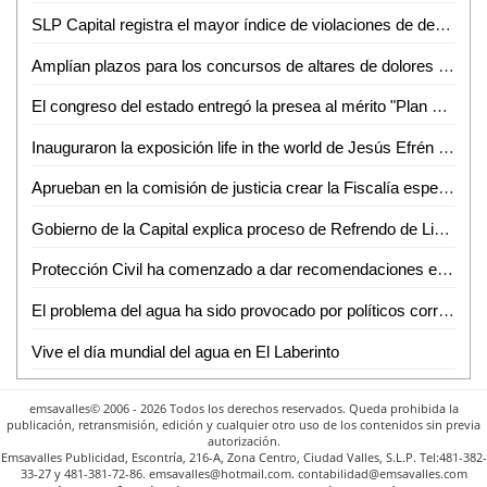
SLP Capital registra el mayor índice de violaciones de derechos humanos
Amplían plazos para los concursos de altares de dolores y de elaboración y quema de Judas
El congreso del estado entregó la presea al mérito "Plan de San Luis", año 2022, al piloto Ricardo Cordero de Ávila
Inauguraron la exposición life in the world de Jesús Efrén Barbosa
Aprueban en la comisión de justicia crear la Fiscalía especializada en la investigación de delitos de tortura y otros tratos o penas crueles, inhumanos o degradantes
Gobierno de la Capital explica proceso de Refrendo de Licencias de Funcionamiento a agencias de viajes afiliadas a Canaco
Protección Civil ha comenzado a dar recomendaciones en parajes turísticos y para la FENAHUAP: Lino Gutiérrez
El problema del agua ha sido provocado por políticos corruptos que han mentido y no han actuado: José Guadalupe González
Vive el día mundial del agua en El Laberinto
emsavalles© 2006 - 2026 Todos los derechos reservados. Queda prohibida la
publicación, retransmisión, edición y cualquier otro uso de los contenidos sin previa
autorización.
Emsavalles Publicidad, Escontría, 216-A, Zona Centro, Ciudad Valles, S.L.P. Tel:481-382-
33-27 y 481-381-72-86. emsavalles@hotmail.com. contabilidad@emsavalles.com