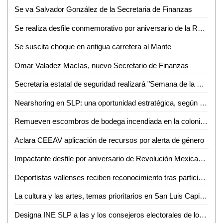
Se va Salvador González de la Secretaria de Finanzas
Se realiza desfile conmemorativo por aniversario de la Revolución Mexicana en Ciudad Valles
Se suscita choque en antigua carretera al Mante
Omar Valadez Macías, nuevo Secretario de Finanzas
Secretaría estatal de seguridad realizará "Semana de la Prevención" en Tamuín
Nearshoring en SLP: una oportunidad estratégica, según Fernando Díaz
Remueven escombros de bodega incendiada en la colonia Cuahutemoc
Aclara CEEAV aplicación de recursos por alerta de género
Impactante desfile por aniversario de Revolución Mexicana en Ciudad Valles: URSEHN
Deportistas vallenses reciben reconocimiento tras participación en CONADE 2023
La cultura y las artes, temas prioritarios en San Luis Capital: inició el Festival Internacional Letras en San Luis 2023
Designa INE SLP a las y los consejeros electorales de los consejos distritales para los procesos electorales federales de 2023-2024 y 2026-2027