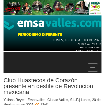
LUNES, 10 DE AGOSTO DE 2026
CIUDAD VALLES, S.L.P.
DIRECTOR GENERAL.
SAMUEL ROA BOTELLO
Toggle
navigat
Club Huastecos de Corazón
presente en desfile de Revolución
mexicana
Yuliana Reyes| Emsavalles| Ciudad Valles, S.L.P.| Lunes, 20 de
Noviembre de 2023|
12:41