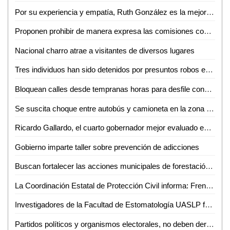
Por su experiencia y empatía, Ruth González es la mejor Presidenta de un DIF Estatal
Proponen prohibir de manera expresa las comisiones cobradas a clientes que pagan con tarjetas bancarias: Dip. José Antonio Lorca Valle
Nacional charro atrae a visitantes de diversos lugares
Tres individuos han sido detenidos por presuntos robos en Ciudad Valles: José Isidoro Salazar
Bloquean calles desde tempranas horas para desfile conmemorativo
Se suscita choque entre autobús y camioneta en la zona centro de Ciudad Valles
Ricardo Gallardo, el cuarto gobernador mejor evaluado en el periodo de octubre 2023
Gobierno imparte taller sobre prevención de adicciones
Buscan fortalecer las acciones municipales de forestación urbana, volviéndolas parte de un programa permanente
La Coordinación Estatal de Protección Civil informa: Frente Frío número 11 ingresando por el norte del país.
Investigadores de la Facultad de Estomatología UASLP fueron reconocidos a nivel internacional
Partidos políticos y organismos electorales, no deben derrochar recursos públicos en propaganda durante el próximo proceso electoral