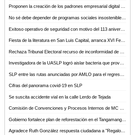
Proponen la creación de los padrones empresarial digital de jóvenes; y el padrón digital empresarial de mujeres denominado "Padrón Empresarial Rosa"
No sé debe depender de programas sociales insostenibles a largo plazo: David Páramo
Exitoso operativo de seguridad con motivo del 113 aniversario de la Revolución Mexicana
Fiesta de la literatura en San Luis Capital, arranca XVI Festival Internacional Letras en San Luis
Rechaza Tribunal Electoral recurso de inconformidad de Conciencia Popular
Investigadora de la UASLP logró aislar bacteria que provoca la enfermedad de cítricos conocida como Dragón Amarillo
SLP entre las rutas anunciadas por AMLO para el regreso de trenes de pasajeros
Cifras del panorama covid-19 en SLP
Se suscita accidente vial en la calle Lerdo de Tejada
Comisión de Convenciones y Procesos Internos de MC aprueba precandidaturas al Senado y Diputaciones federales
Gobierno fortalece plan de reforestación en el Tangamanga I
Agradece Ruth González respuesta ciudadana a "Regalos con amor"