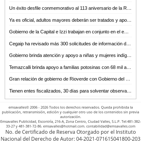
Un éxito desfile conmemorativo al 113 aniversario de la Revolución
Ya es oficial, adultos mayores deberán ser tratados y apoyados en sus trámites
Gobierno de la Capital e Izzi trabajan en conjunto en el embellecimiento de San Luis Potosí
Cegaip ha revisado más 300 solicitudes de información de las dependencias "opacas"
Gobierno brinda atención y apoyo a niñas y mujeres indígenas
Temazcalli brinda apoyo a familias potosinas con 68 mil atenciones
Gran relación de gobierno de Rioverde con Gobierno del Estado: Arnulfo Urbiola
Tienen entes fiscalizados, 30 días para solventar observaciones: IFSE
emsavalles© 2006 - 2026 Todos los derechos reservados. Queda prohibida la
publicación, retransmisión, edición y cualquier otro uso de los contenidos sin previa
autorización.
Emsavalles Publicidad, Escontría, 216-A, Zona Centro, Ciudad Valles, S.L.P. Tel:481-382-
33-27 y 481-381-72-86. emsavalles@hotmail.com. contabilidad@emsavalles.com
No. de Certificado de Reserva Otorgado por el Instituto
Nacional del Derecho de Autor: 04-2021-071615041800-203