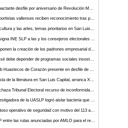
Impactante desfile por aniversario de Revolución Mexicana en Ciudad Valles: URSEHN
Deportistas vallenses reciben reconocimiento tras participación en CONADE 2023
La cultura y las artes, temas prioritarios en San Luis Capital: inició el Festival Internacional Letras en San Luis 2023
Designa INE SLP a las y los consejeros electorales de los consejos distritales para los procesos electorales federales de 2023-2024 y 2026-2027
Proponen la creación de los padrones empresarial digital de jóvenes; y el padrón digital empresarial de mujeres denominado "Padrón Empresarial Rosa"
No sé debe depender de programas sociales insostenibles a largo plazo: David Páramo
Club Huastecos de Corazón presente en desfile de Revolución mexicana
Fiesta de la literatura en San Luis Capital, arranca XVI Festival Internacional Letras en San Luis
Rechaza Tribunal Electoral recurso de inconformidad de Conciencia Popular
Investigadora de la UASLP logró aislar bacteria que provoca la enfermedad de cítricos conocida como Dragón Amarillo
Exitoso operativo de seguridad con motivo del 113 aniversario de la Revolución Mexicana
SLP entre las rutas anunciadas por AMLO para el regreso de trenes de pasajeros