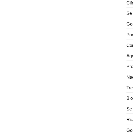
Cif
Se 
Nac