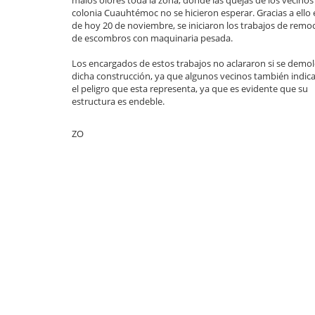
malos olores toda la zona, donde las quejas de los vecinos 
colonia Cuauhtémoc no se hicieron esperar. Gracias a ello e
de hoy 20 de noviembre, se iniciaron los trabajos de remo
de escombros con maquinaria pesada.
Los encargados de estos trabajos no aclararon si se demol
dicha construcción, ya que algunos vecinos también indic
el peligro que esta representa, ya que es evidente que su
estructura es endeble.
ZO