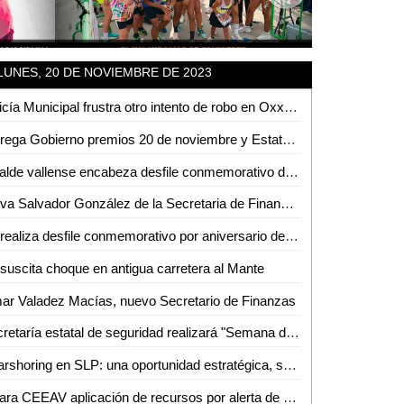
LUNES, 20 DE NOVIEMBRE DE 2023
Policía Municipal frustra otro intento de robo en Oxxo sobre la avenida Vicente C. Salazar
Entrega Gobierno premios 20 de noviembre y Estatal de deporte
Alcalde vallense encabeza desfile conmemorativo del 20 de noviembre
Se va Salvador González de la Secretaria de Finanzas
Se realiza desfile conmemorativo por aniversario de la Revolución Mexicana en Ciudad Valles
suscita choque en antigua carretera al Mante
r Valadez Macías, nuevo Secretario de Finanzas
Secretaría estatal de seguridad realizará "Semana de la Prevención" en Tamuín
Nearshoring en SLP: una oportunidad estratégica, según Fernando Díaz
Aclara CEEAV aplicación de recursos por alerta de género