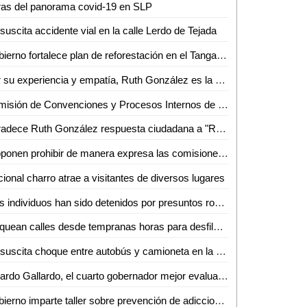
ras del panorama covid-19 en SLP
suscita accidente vial en la calle Lerdo de Tejada
Gobierno fortalece plan de reforestación en el Tangamanga I
Por su experiencia y empatía, Ruth González es la mejor Presidenta de un DIF Estatal
Comisión de Convenciones y Procesos Internos de MC aprueba precandidaturas al Senado y Diputaciones federales
Agradece Ruth González respuesta ciudadana a "Regalos con amor"
Proponen prohibir de manera expresa las comisiones cobradas a clientes que pagan con tarjetas bancarias: Dip. José Antonio Lorca Valle
ional charro atrae a visitantes de diversos lugares
Tres individuos han sido detenidos por presuntos robos en Ciudad Valles: José Isidoro Salazar
Bloquean calles desde tempranas horas para desfile conmemorativo
Se suscita choque entre autobús y camioneta en la zona centro de Ciudad Valles
Ricardo Gallardo, el cuarto gobernador mejor evaluado en el periodo de octubre 2023
Gobierno imparte taller sobre prevención de adicciones