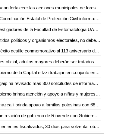
Buscan fortalecer las acciones municipales de forestación urbana, volviéndolas parte de un programa permanente
La Coordinación Estatal de Protección Civil informa: Frente Frío número 11 ingresando por el norte del país.
Investigadores de la Facultad de Estomatología UASLP fueron reconocidos a nivel internacional
Partidos políticos y organismos electorales, no deben derrochar recursos públicos en propaganda durante el próximo proceso electoral
Un éxito desfile conmemorativo al 113 aniversario de la Revolución
Ya es oficial, adultos mayores deberán ser tratados y apoyados en sus trámites
Gobierno de la Capital e Izzi trabajan en conjunto en el embellecimiento de San Luis Potosí
Cegaip ha revisado más 300 solicitudes de información de las dependencias "opacas"
Gobierno brinda atención y apoyo a niñas y mujeres indígenas
Temazcalli brinda apoyo a familias potosinas con 68 mil atenciones
Gran relación de gobierno de Rioverde con Gobierno del Estado: Arnulfo Urbiola
Tienen entes fiscalizados, 30 días para solventar observaciones: IFSE