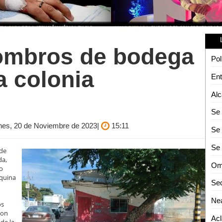
mbros de bodega
a colonia
unes, 20 de Noviembre de 2023|
15:11
Se 
 de
da,
Oma
o
squina
os
con