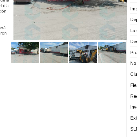
de la
l día
ción
erá
aron