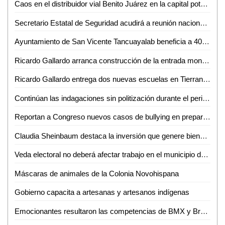
Caos en el distribuidor vial Benito Juárez en la capital potosina
Secretario Estatal de Seguridad acudirá a reunión nacional en el estado de Durango
Ayuntamiento de San Vicente Tancuayalab beneficia a 400 familias con el programa "Techo firme"
Ricardo Gallardo arranca construcción de la entrada monumental en Tierranueva
Ricardo Gallardo entrega dos nuevas escuelas en Tierranueva
Continúan las indagaciones sin politización durante el periodo electoral, asegura Fiscal General
Reportan a Congreso nuevos casos de bullying en preparatoria
Claudia Sheinbaum destaca la inversión que genere bienestar, derechos y una mejor calidad de vida para los mexicanos como clave de la 4T
Veda electoral no deberá afectar trabajo en el municipio de Soledad: Leonor Noyola
Máscaras de animales de la Colonia Novohispana
Gobierno capacita a artesanas y artesanos indígenas
Emocionantes resultaron las competencias de BMX y Break Dance en el Festival Capital Urbano 2024