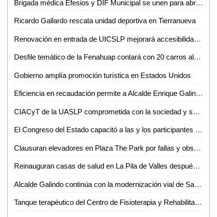
Brigada médica Efesios y DIF Municipal se unen para abrir clínica de salud en San Vicente Tancuayalab
Ricardo Gallardo rescata unidad deportiva en Tierranueva
Renovación en entrada de UICSLP mejorará accesibilidad y seguridad para estudiantes: Vicente Pozos
Desfile temático de la Fenahuap contará con 20 carros alegóricos: Yenifer Ordóñez
Gobierno amplía promoción turística en Estados Unidos
Eficiencia en recaudación permite a Alcalde Enrique Galindo realizar grandes obras, programas y acciones
CIACyT de la UASLP comprometida con la sociedad y su entorno, ofrece servicios con laboratorios únicos a nivel nacional
El Congreso del Estado capacitó a las y los participantes del "Parlamento de las y los jóvenes del estado de San Luis Potosí 2024"
Clausuran elevadores en Plaza The Park por fallas y observaciones de seguridad
Reinauguran casas de salud en La Pila de Valles después de años de abandono
Alcalde Galindo continúa con la modernización vial de San Luis Capital; entregó calles nuevas al norte de la ciudad
Tanque terapéutico del Centro de Fisioterapia y Rehabilitación de la UASLP al servicio de la población potosina