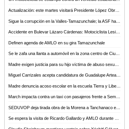
Actualización: este martes visitará Presidente López Obrador a la Zona Huasteca
Sigue la corrupción en la Valles-Tamazunchale; la ASF hace millonarias observaciones a la SICT
Accidente en Bulevar Lázaro Cárdenas: Motociclista Lesionado
Definen agenda de AMLO en su gira Tamazunchale
Se le zafa una llanta a automóvil en la zona centro de Ciudad Valles
Madre exigen justicia para su hijo víctima de abuso sexual en Ciudad Valles
Miguel Carrizales acepta candidatura de Guadalupe Arteaga para alcaldía de Valles por Nueva Alianza
Madre denuncia acoso escolar en la escuela Tierra y Libertad
March impacta contra un taxi con pasajeros frente a Seminario Diocesano de Valles
SEDUVOP deja tirada obra de la Morena a Tanchanaco en Aquismón
Se espera la visita de Ricardo Gallardo y AMLO durante esta semana en la región: David Medina