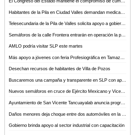
El Congreso del Estado mantiene el compromiso de cumplir en materia de transparencia
Habitantes de la Pila en Ciudad Valles demandan medicamentos para artritis
Telesecundaria de la Pila de Valles solicita apoyo a gobierno municipal para culminar techado
Semáforos de la calle Frontera entrarán en operación la próxima semana: Roberto Reséndiz
AMLO podría visitar SLP este martes
Más apoyo a jóvenes con feria Profesiográfica en Tamazunchale
Desechan recursos de habitantes de Villa de Pozos
Buscaremos una campaña y transparente en SLP con apoyo de Ruth González: Gilberto Hernández
Nuevos semáforos en cruce de Ejército Mexicano y Vicente C. Salazar de Ciudad Valles
Ayuntamiento de San Vicente Tancuayalab anuncia programa de apoyo para reparación de viviendas
Daños menores deja choque entre dos automóviles en la Valles-Mante
Gobierno brinda apoyo al sector industrial con capacitación