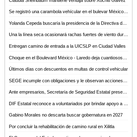
Claudia Sheinbaum mantiene ventaja sobre Xóchitl Gálvez
Se registró una carambola vehícular en el bulevar México-Laredo
Yolanda Cepeda buscaría la presidencia de la Directiva del Congreso
Una la línea seca ocasionará rachas fuertes de viento durante la semana en San Luis Potosí
Entregan camino de entrada a la UICSLP en Ciudad Valles
Choque en el Boulevard México - Laredo deja cuantiosos daños materiales
Últimos días con descuentos en multas de control vehicular
SEGE incumple con obligaciones y le observan acciones indebidas
Ante empresarios, Secretaría de Seguridad Estatal presenta informe de resultados
DIF Estatal reconoce a voluntariados por brindar apoyo a las familias
Gabino Morales no descarta buscar gobernatura en 2027
Por concluir la rehabilitación de camino rural en Xilitla