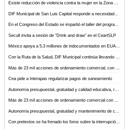
Existe reducción de violencia contra la mujer en la Zona Huasteca
DIF Municipal de San Luis Capital responde a necesidades de la población potosina
En el Congreso del Estado se impartió el taller del programa de implementación anticorrupción
Secult invita a sesión de "Drink and draw" en el CeartSLP
México apoya a 5.3 millones de indocumentados en EUA: SRE
Con la Ruta de la Salud, DIF Municipal continúa llevando servicios médicos gratuitos a la población vulnerable de La Pila
Más de 23 mil acciones de ordenamiento comercial, con el operativo de calles y avenidas del Gobierno de la Capital
Cea pide a Interapas regularizar pagos de saneamiento
Autonomía presupuestal, gratuidad y calidad educativa, retos que enfrenta la UASLP
Más de 23 mil acciones de ordenamiento comercial con el operativo de calles y avenidas de la Dirección de Comercio
Autonomía presupuestal, gratuidad y mantenimiento de calidad educativa: retos que enfrentará la UASLP en próximo periodo de Rectoría
Con pretextos se ha frenado los foros sobre la interrupción del embarazo: Diputada