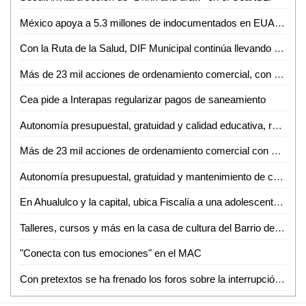
México apoya a 5.3 millones de indocumentados en EUA: SRE
Con la Ruta de la Salud, DIF Municipal continúa llevando servicios médicos gratuitos a la población vulnerable de La Pila
Más de 23 mil acciones de ordenamiento comercial, con el operativo de calles y avenidas del Gobierno de la Capital
Cea pide a Interapas regularizar pagos de saneamiento
Autonomía presupuestal, gratuidad y calidad educativa, retos que enfrenta la UASLP
Más de 23 mil acciones de ordenamiento comercial con el operativo de calles y avenidas de la Dirección de Comercio
Autonomía presupuestal, gratuidad y mantenimiento de calidad educativa: retos que enfrentará la UASLP en próximo periodo de Rectoría
En Ahualulco y la capital, ubica Fiscalía a una adolescente y a una mujer
Talleres, cursos y más en la casa de cultura del Barrio de Tlaxcala
"Conecta con tus emociones" en el MAC
Con pretextos se ha frenado los foros sobre la interrupción del embarazo: Diputada