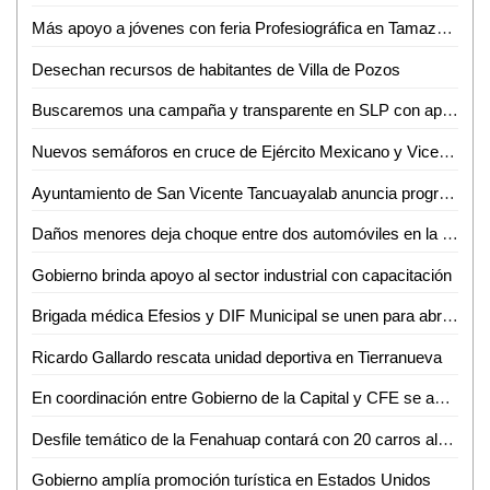
Más apoyo a jóvenes con feria Profesiográfica en Tamazunchale
Desechan recursos de habitantes de Villa de Pozos
Buscaremos una campaña y transparente en SLP con apoyo de Ruth González: Gilberto Hernández
Nuevos semáforos en cruce de Ejército Mexicano y Vicente C. Salazar de Ciudad Valles
Ayuntamiento de San Vicente Tancuayalab anuncia programa de apoyo para reparación de viviendas
Daños menores deja choque entre dos automóviles en la Valles-Mante
Gobierno brinda apoyo al sector industrial con capacitación
Brigada médica Efesios y DIF Municipal se unen para abrir clínica de salud en San Vicente Tancuayalab
Ricardo Gallardo rescata unidad deportiva en Tierranueva
En coordinación entre Gobierno de la Capital y CFE se amplía la red eléctrica a favor de habitantes de comunidades rurales
Desfile temático de la Fenahuap contará con 20 carros alegóricos: Yenifer Ordóñez
Gobierno amplía promoción turística en Estados Unidos