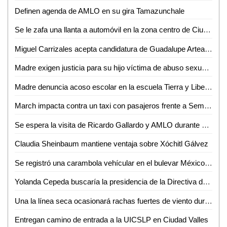
Definen agenda de AMLO en su gira Tamazunchale
Se le zafa una llanta a automóvil en la zona centro de Ciudad Valles
Miguel Carrizales acepta candidatura de Guadalupe Arteaga para alcaldía de Valles por Nueva Alianza
Madre exigen justicia para su hijo víctima de abuso sexual en Ciudad Valles
Madre denuncia acoso escolar en la escuela Tierra y Libertad
March impacta contra un taxi con pasajeros frente a Seminario Diocesano de Valles
Se espera la visita de Ricardo Gallardo y AMLO durante esta semana en la región: David Medina
Claudia Sheinbaum mantiene ventaja sobre Xóchitl Gálvez
Se registró una carambola vehícular en el bulevar México-Laredo
Yolanda Cepeda buscaría la presidencia de la Directiva del Congreso
Una la línea seca ocasionará rachas fuertes de viento durante la semana en San Luis Potosí
Entregan camino de entrada a la UICSLP en Ciudad Valles