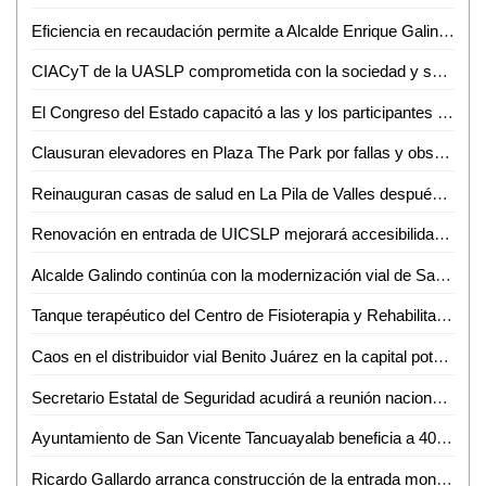
Eficiencia en recaudación permite a Alcalde Enrique Galindo realizar grandes obras, programas y acciones
CIACyT de la UASLP comprometida con la sociedad y su entorno, ofrece servicios con laboratorios únicos a nivel nacional
El Congreso del Estado capacitó a las y los participantes del "Parlamento de las y los jóvenes del estado de San Luis Potosí 2024"
Clausuran elevadores en Plaza The Park por fallas y observaciones de seguridad
Reinauguran casas de salud en La Pila de Valles después de años de abandono
Renovación en entrada de UICSLP mejorará accesibilidad y seguridad para estudiantes: Vicente Pozos
Alcalde Galindo continúa con la modernización vial de San Luis Capital; entregó calles nuevas al norte de la ciudad
Tanque terapéutico del Centro de Fisioterapia y Rehabilitación de la UASLP al servicio de la población potosina
Caos en el distribuidor vial Benito Juárez en la capital potosina
Secretario Estatal de Seguridad acudirá a reunión nacional en el estado de Durango
Ayuntamiento de San Vicente Tancuayalab beneficia a 400 familias con el programa "Techo firme"
Ricardo Gallardo arranca construcción de la entrada monumental en Tierranueva