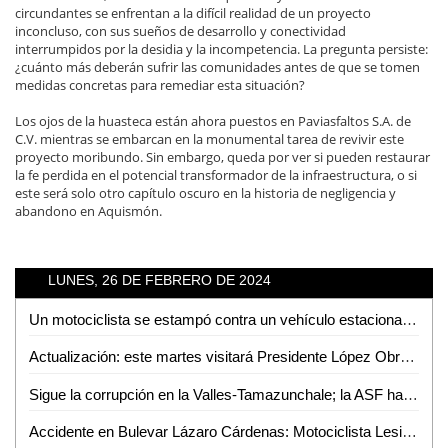
circundantes se enfrentan a la difícil realidad de un proyecto
inconcluso, con sus sueños de desarrollo y conectividad
interrumpidos por la desidia y la incompetencia. La pregunta persiste:
¿cuánto más deberán sufrir las comunidades antes de que se tomen
medidas concretas para remediar esta situación?
Los ojos de la huasteca están ahora puestos en Paviasfaltos S.A. de
C.V. mientras se embarcan en la monumental tarea de revivir este
proyecto moribundo. Sin embargo, queda por ver si pueden restaurar
la fe perdida en el potencial transformador de la infraestructura, o si
este será solo otro capítulo oscuro en la historia de negligencia y
abandono en Aquismón.
LUNES, 26 DE FEBRERO DE 2024
Un motociclista se estampó contra un vehículo estacionado en la colonia Santa Lucía
Actualización: este martes visitará Presidente López Obrador a la Zona Huasteca
Sigue la corrupción en la Valles-Tamazunchale; la ASF hace millonarias observaciones a la SICT
Accidente en Bulevar Lázaro Cárdenas: Motociclista Lesionado