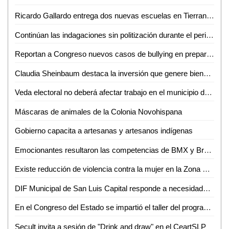
Ricardo Gallardo entrega dos nuevas escuelas en Tierranueva
Continúan las indagaciones sin politización durante el periodo electoral, asegura Fiscal General
Reportan a Congreso nuevos casos de bullying en preparatoria
Claudia Sheinbaum destaca la inversión que genere bienestar, derechos y una mejor calidad de vida para los mexicanos como clave de la 4T
Veda electoral no deberá afectar trabajo en el municipio de Soledad: Leonor Noyola
Máscaras de animales de la Colonia Novohispana
Gobierno capacita a artesanas y artesanos indígenas
Emocionantes resultaron las competencias de BMX y Break Dance en el Festival Capital Urbano 2024
Existe reducción de violencia contra la mujer en la Zona Huasteca
DIF Municipal de San Luis Capital responde a necesidades de la población potosina
En el Congreso del Estado se impartió el taller del programa de implementación anticorrupción
Secult invita a sesión de "Drink and draw" en el CeartSLP