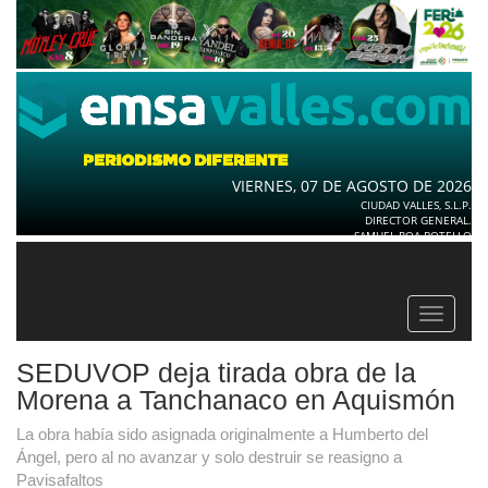
VIERNES, 07 DE AGOSTO DE 2026
CIUDAD VALLES, S.L.P.
DIRECTOR GENERAL.
SAMUEL ROA BOTELLO
Toggle
navigat
SEDUVOP deja tirada obra de la
Morena a Tanchanaco en Aquismón
La obra había sido asignada originalmente a Humberto del
Ángel, pero al no avanzar y solo destruir se reasigno a
Pavisafaltos