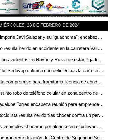
MIÉRCOLES, 28 DE FEBRERO DE 2024
Se impone Javi Salazar y su "guachoma"; encabezan planilla de regidores que acompañarán al Tecmol
Niño resulta herido en accidente en la carretera Valles - Tampico
Hechos violentos en Rayón y Rioverde están ligados a enfrentamientos entre grupos rivales: Fiscalía
Por fin Seduvop culmina con deficiencias la carretera Valles - Naranjo
Carta compromiso para tramitar la licencia de conducir ya no será un requisito obligatorio: Gobernador
Presunto robo de teléfono celular en zona centro de Ciudad Valles
Guadalupe Torres encabeza reunión para emprender acciones contra la sequía en la Huasteca
Motociclista resulta herido tras chocar contra un perro en el boulevard Lázaro Cárdenas de Valles
Tres vehículos chocaron por alcance en el bulevar México-Laredo
Inauguran remodelación del Centro de Seguridad Social del IMSS en Ciudad Valles