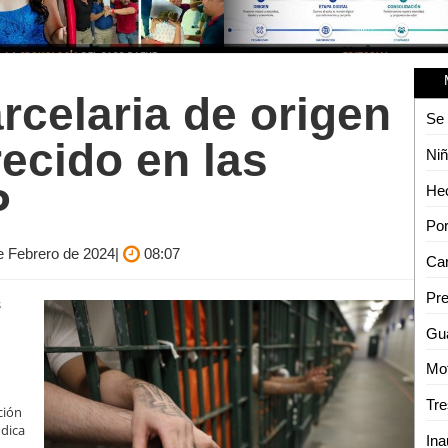
rcelaria de origen
recido en las
P
de Febrero de 2024|
08:07
s
ción
ndica