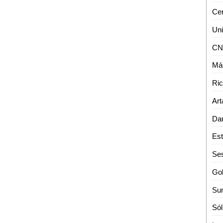
Más
Art
Gob