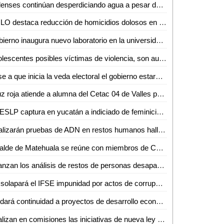
Vallenses continúan desperdiciando agua a pesar de la sequía en la región
AMLO destaca reducción de homicidios dolosos en San Luis Potosí
Gobierno inaugura nuevo laboratorio en la universidad politécnica
Adolescentes posibles víctimas de violencia, son auxiliadas por Guardia Civil estatal
Pese a que inicia la veda electoral el gobierno estará trabajando: Ricardo Gallardo
Cruz roja atiende a alumna del Cetac 04 de Valles por dificultades respiratorias
FGESLP captura en yucatán a indiciado de feminicidio en Rioverde
Realizarán pruebas de ADN en restos humanos hallados en Laguna del Mante
Alcalde de Matehuala se reúne con miembros de Coparmex
Avanzan los análisis de restos de personas desaparecidas en SLP: Ángel Santiago
No solapará el IFSE impunidad por actos de corrupción
Se dará continuidad a proyectos de desarrollo económico
Analizan en comisiones las iniciativas de nueva ley orgánica del poder legislativo y del reglamento para el gobierno interior del Congreso del Estado