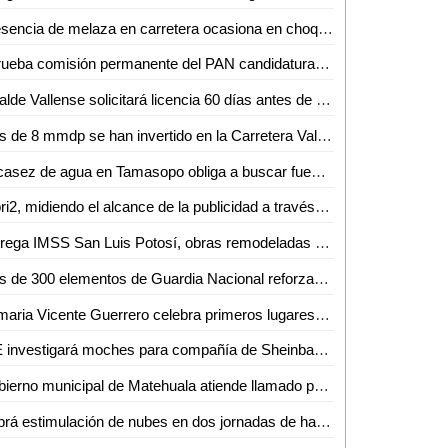
Presencia de melaza en carretera ocasiona en choque en la Valles - Mante
Aprueba comisión permanente del PAN candidaturas en ayuntamientos y diputaciones locales
Alcalde Vallense solicitará licencia 60 días antes de las elecciones
Más de 8 mmdp se han invertido en la Carretera Valles - Tamazunchale: SICT
Escasez de agua en Tamasopo obliga a buscar fuentes alternativas de abastecimiento
Híbri2, midiendo el alcance de la publicidad a través de la tecnología: Lucio Martínez
Entrega IMSS San Luis Potosí, obras remodeladas del Centro de Seguridad Social en Ciudad Valles
Más de 300 elementos de Guardia Nacional reforzarán seguridad en la Huasteca: J. Guadalupe Torres
Primaria Vicente Guerrero celebra primeros lugares en concurso de Himno Nacional y Torneo de Fútbol
INE investigará moches para compañía de Sheinbaum a raíz de denuncia de Álvarez Máynez
Gobierno municipal de Matehuala atiende llamado para retirar basura acumulada en una vivienda
Habrá estimulación de nubes en dos jornadas de hasta 3 meses en la Huasteca Potosina