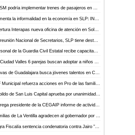
KCSM podría implementar trenes de pasajeros en San Luis Potosí: SICT
Aumenta la informalidad en la economía en SLP: INEGI
Apertura Interapas nueva oficina de atención en Soledad de Graciano Sánchez
En reunión Nacional de Secretarios, SLP tiene destacada participación
Personal de la Guardia Civil Estatal recibe capacitación para mejoras en el servicio público
En Ciudad Valles 6 parejas buscan adoptar a niños bajo resguardo del SMDIF
Chivas de Guadalajara busca jóvenes talentos en Ciudad Valles
DIF Municipal refuerza acciones en Pro de las familias potosinas
Cabildo de San Luis Capital aprueba por unanimidad la creación de la Dirección de Agua Potable del Ayuntamiento de SLP
Entrega presidente de la CEGAIP informe de actividades de 2023 a la comisión de transparencia: Dip. Cecilia Senllace Ochoa
Familias de La Ventilla agradecen al gobernador por nuevo camino
Logra Fiscalía sentencia condenatoria contra Jairo "N", acusado de violación agravada