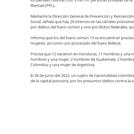
los penales cuentan con 3 mil 107 personas privadas de la
libertad (PPL).
Mediante la Dirección General de Prevención y Reinserció
Social, señala que hay 24 internos en las cárceles potosinas
por delitos del fuero común y uno por ilícitos federales, qu
Informa que los del fuero común 13 se encuentran procesa
mujeres; así como uno procesado del fuero federal.
Precisa que 12 nacieron en Honduras, 11 hombres y una m
hombres y una mujer; 2 hombres de Guatemala; 2 hombre
Colombia; y una mujer de Argentina.
El 26 de junio del 2022, un sujeto de nacionalidad colombia
de la capital potosina, por los presuntos delitos contra la