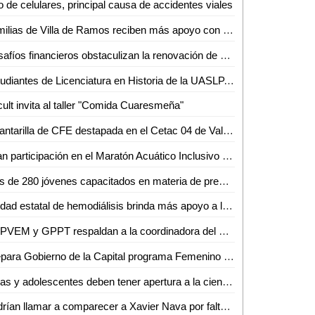
 de celulares, principal causa de accidentes viales
Familias de Villa de Ramos reciben más apoyo con conservación de camino
Desafíos financieros obstaculizan la renovación de ambulancias para la Cruz Roja
Estudiantes de Licenciatura en Historia de la UASLP, la reconocen como la mejor opción para su vida profesional
ult invita al taller "Comida Cuaresmeña"
Alcantarilla de CFE destapada en el Cetac 04 de Valles pone en riesgo para la comunidad estudiantil
Gran participación en el Maratón Acuático Inclusivo Municipal curso corto 2024, organizado por el Gobierno de la Capital
Más de 280 jóvenes capacitados en materia de prevención, en coordinación entre la SSPC de la Capital y la Delegación de Bocas
Unidad estatal de hemodiálisis brinda más apoyo a las y los potosinos
GPPVEM y GPPT respaldan a la coordinadora del Partido Verde y al próximo presidente de la directiva del Congreso Del Estado
Prepara Gobierno de la Capital programa Femenino Plural, la mujer en el arte y la cultura
Niñas y adolescentes deben tener apertura a la ciencia: Dra. Sofía Bernal, investigadora de la Facultad de Medicina de la UASLP
Podrían llamar a comparecer a Xavier Nava por falta de pago del Interapas a CEA