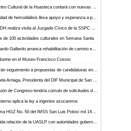
Centro Cultural de la Huasteca contará con nuevas expresiones artísticas: Mario García
Unidad de hemodiálisis lleva apoyo y esperanza a pacientes en SLP
CNDH realiza visita al Juzgado Cívico de la SSPC de la Capital
 de 100 actividades culturales en Semana Santa
Ricardo Gallardo arranca rehabilitación de camino en Villa de Reyes
&wine en el Museo Francisco Cossío
Darán seguimiento a propuestas de candidaturas en SLP a través de app
Estela Arriaga, Presidenta del DIF Municipal de San Luis Capital, inauguró el octavo Centro de Atención Familiar
Sesión de Congreso tendría cúmulo de solicitudes de licencia
ierno aplica la ley a ingenios azucareros
Suma HGZ No. 50 del IMSS San Luis Potosí mil 144 trasplantes de riñón y córnea desde 2007
Sólida relación de la UASLP con autoridades gubernamentales, benéfica para las y los estudiantes