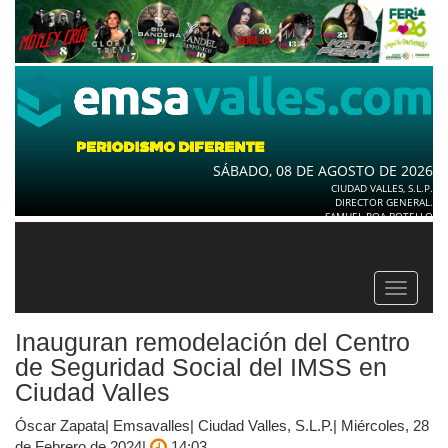
SÁBADO, 08 DE AGOSTO DE 2026
CIUDAD VALLES, S.L.P.
DIRECTOR GENERAL.
SAMUEL ROA BOTELLO
Toggle
navigat
Inauguran remodelación del Centro
de Seguridad Social del IMSS en
Ciudad Valles
Óscar Zapata| Emsavalles| Ciudad Valles, S.L.P.| Miércoles, 28
de Febrero de 2024|
14:03