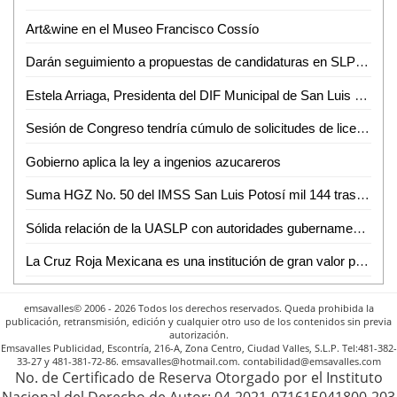
Art&wine en el Museo Francisco Cossío
Darán seguimiento a propuestas de candidaturas en SLP a través de app
Estela Arriaga, Presidenta del DIF Municipal de San Luis Capital, inauguró el octavo Centro de Atención Familiar
Sesión de Congreso tendría cúmulo de solicitudes de licencia
Gobierno aplica la ley a ingenios azucareros
Suma HGZ No. 50 del IMSS San Luis Potosí mil 144 trasplantes de riñón y córnea desde 2007
Sólida relación de la UASLP con autoridades gubernamentales, benéfica para las y los estudiantes
La Cruz Roja Mexicana es una institución de gran valor para el país: Dip. Yolanda Josefina Cepeda Echavarría
emsavalles© 2006 - 2026 Todos los derechos reservados. Queda prohibida la
publicación, retransmisión, edición y cualquier otro uso de los contenidos sin previa
autorización.
Emsavalles Publicidad, Escontría, 216-A, Zona Centro, Ciudad Valles, S.L.P. Tel:481-382-
33-27 y 481-381-72-86. emsavalles@hotmail.com. contabilidad@emsavalles.com
No. de Certificado de Reserva Otorgado por el Instituto
Nacional del Derecho de Autor: 04-2021-071615041800-203