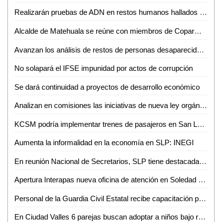
Realizarán pruebas de ADN en restos humanos hallados en Laguna del Mante
Alcalde de Matehuala se reúne con miembros de Coparmex
Avanzan los análisis de restos de personas desaparecidas en SLP: Ángel Santiago
No solapará el IFSE impunidad por actos de corrupción
Se dará continuidad a proyectos de desarrollo económico
Analizan en comisiones las iniciativas de nueva ley orgánica del poder legislativo y del reglamento para el gobierno interior del Congreso del Estado
KCSM podría implementar trenes de pasajeros en San Luis Potosí: SICT
Aumenta la informalidad en la economía en SLP: INEGI
En reunión Nacional de Secretarios, SLP tiene destacada participación
Apertura Interapas nueva oficina de atención en Soledad de Graciano Sánchez
Personal de la Guardia Civil Estatal recibe capacitación para mejoras en el servicio público
En Ciudad Valles 6 parejas buscan adoptar a niños bajo resguardo del SMDIF