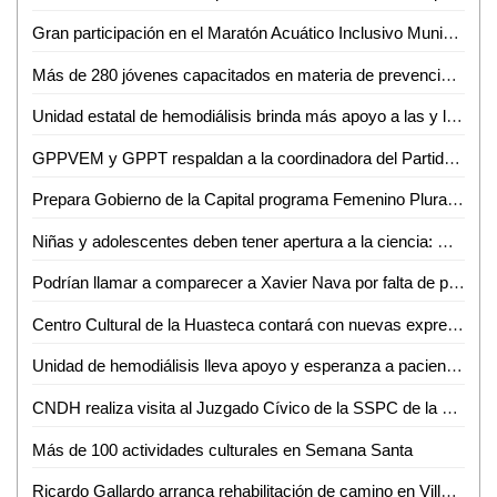
Gran participación en el Maratón Acuático Inclusivo Municipal curso corto 2024, organizado por el Gobierno de la Capital
Más de 280 jóvenes capacitados en materia de prevención, en coordinación entre la SSPC de la Capital y la Delegación de Bocas
Unidad estatal de hemodiálisis brinda más apoyo a las y los potosinos
GPPVEM y GPPT respaldan a la coordinadora del Partido Verde y al próximo presidente de la directiva del Congreso Del Estado
Prepara Gobierno de la Capital programa Femenino Plural, la mujer en el arte y la cultura
Niñas y adolescentes deben tener apertura a la ciencia: Dra. Sofía Bernal, investigadora de la Facultad de Medicina de la UASLP
Podrían llamar a comparecer a Xavier Nava por falta de pago del Interapas a CEA
Centro Cultural de la Huasteca contará con nuevas expresiones artísticas: Mario García
Unidad de hemodiálisis lleva apoyo y esperanza a pacientes en SLP
CNDH realiza visita al Juzgado Cívico de la SSPC de la Capital
Más de 100 actividades culturales en Semana Santa
Ricardo Gallardo arranca rehabilitación de camino en Villa de Reyes