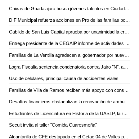
Chivas de Guadalajara busca jóvenes talentos en Ciudad Valles
DIF Municipal refuerza acciones en Pro de las familias potosinas
Cabildo de San Luis Capital aprueba por unanimidad la creación de la Dirección de Agua Potable del Ayuntamiento de SLP
Entrega presidente de la CEGAIP informe de actividades de 2023 a la comisión de transparencia: Dip. Cecilia Senllace Ochoa
Familias de La Ventilla agradecen al gobernador por nuevo camino
Logra Fiscalía sentencia condenatoria contra Jairo "N", acusado de violación agravada
Uso de celulares, principal causa de accidentes viales
Familias de Villa de Ramos reciben más apoyo con conservación de camino
Desafíos financieros obstaculizan la renovación de ambulancias para la Cruz Roja
Estudiantes de Licenciatura en Historia de la UASLP, la reconocen como la mejor opción para su vida profesional
Secult invita al taller "Comida Cuaresmeña"
Alcantarilla de CFE destapada en el Cetac 04 de Valles pone en riesgo para la comunidad estudiantil