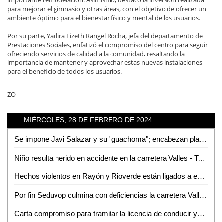
importante remodelación. Asimismo, destacó la inversión realizada
para mejorar el gimnasio y otras áreas, con el objetivo de ofrecer un
ambiente óptimo para el bienestar físico y mental de los usuarios.
Por su parte, Yadira Lizeth Rangel Rocha, jefa del departamento de
Prestaciones Sociales, enfatizó el compromiso del centro para seguir
ofreciendo servicios de calidad a la comunidad, resaltando la
importancia de mantener y aprovechar estas nuevas instalaciones
para el beneficio de todos los usuarios.
ZO
MIÉRCOLES, 28 DE FEBRERO DE 2024
Se impone Javi Salazar y su "guachoma"; encabezan planilla de regidores que acompañarán al Tecmol
Niño resulta herido en accidente en la carretera Valles - Tampico
Hechos violentos en Rayón y Rioverde están ligados a enfrentamientos entre grupos rivales: Fiscalía
Por fin Seduvop culmina con deficiencias la carretera Valles - Naranjo
Carta compromiso para tramitar la licencia de conducir ya no será un requisito obligatorio: Gobernador