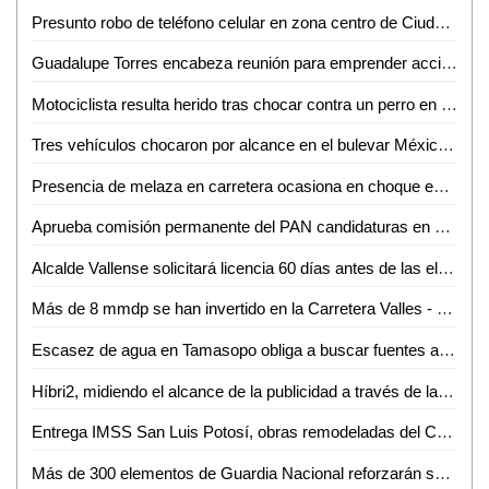
Presunto robo de teléfono celular en zona centro de Ciudad Valles
Guadalupe Torres encabeza reunión para emprender acciones contra la sequía en la Huasteca
Motociclista resulta herido tras chocar contra un perro en el boulevard Lázaro Cárdenas de Valles
Tres vehículos chocaron por alcance en el bulevar México-Laredo
Presencia de melaza en carretera ocasiona en choque en la Valles - Mante
Aprueba comisión permanente del PAN candidaturas en ayuntamientos y diputaciones locales
Alcalde Vallense solicitará licencia 60 días antes de las elecciones
Más de 8 mmdp se han invertido en la Carretera Valles - Tamazunchale: SICT
Escasez de agua en Tamasopo obliga a buscar fuentes alternativas de abastecimiento
Híbri2, midiendo el alcance de la publicidad a través de la tecnología: Lucio Martínez
Entrega IMSS San Luis Potosí, obras remodeladas del Centro de Seguridad Social en Ciudad Valles
Más de 300 elementos de Guardia Nacional reforzarán seguridad en la Huasteca: J. Guadalupe Torres