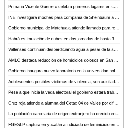
Primaria Vicente Guerrero celebra primeros lugares en concurso de Himno Nacional y Torneo de Fútbol
INE investigará moches para compañía de Sheinbaum a raíz de denuncia de Álvarez Máynez
Gobierno municipal de Matehuala atiende llamado para retirar basura acumulada en una vivienda
Habrá estimulación de nubes en dos jornadas de hasta 3 meses en la Huasteca Potosina
Vallenses continúan desperdiciando agua a pesar de la sequía en la región
AMLO destaca reducción de homicidios dolosos en San Luis Potosí
Gobierno inaugura nuevo laboratorio en la universidad politécnica
Adolescentes posibles víctimas de violencia, son auxiliadas por Guardia Civil estatal
Pese a que inicia la veda electoral el gobierno estará trabajando: Ricardo Gallardo
Cruz roja atiende a alumna del Cetac 04 de Valles por dificultades respiratorias
La población carcelaria de origen extranjero ha crecido en las cárceles de SLP
FGESLP captura en yucatán a indiciado de feminicidio en Rioverde