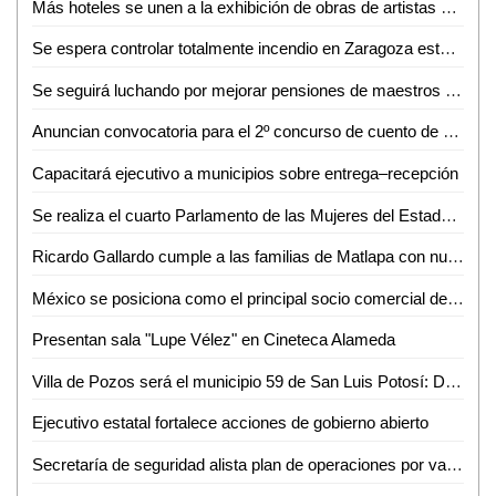
Más hoteles se unen a la exhibición de obras de artistas vallenses: Rosario Díaz
Se espera controlar totalmente incendio en Zaragoza este Martes: PC
Se seguirá luchando por mejorar pensiones de maestros y trabajadores federales: María Claudia Tristán
Anuncian convocatoria para el 2º concurso de cuento de niños para niños
Capacitará ejecutivo a municipios sobre entrega–recepción
Se realiza el cuarto Parlamento de las Mujeres del Estado de San Luis Potosí "Josefa Morales Meza"
Ricardo Gallardo cumple a las familias de Matlapa con nuevo camino a Zacayo
México se posiciona como el principal socio comercial de EUA
Presentan sala "Lupe Vélez" en Cineteca Alameda
Villa de Pozos será el municipio 59 de San Luis Potosí: Dip. José Luis Fernández
Ejecutivo estatal fortalece acciones de gobierno abierto
Secretaría de seguridad alista plan de operaciones por vacaciones de verano 2024