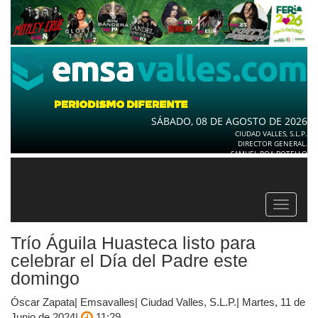
SÁBADO, 08 DE AGOSTO DE 2026
CIUDAD VALLES, S.L.P.
DIRECTOR GENERAL.
SAMUEL ROA BOTELLO
Toggle
navigat
Trío Águila Huasteca listo para
celebrar el Día del Padre este
domingo
Óscar Zapata| Emsavalles| Ciudad Valles, S.L.P.| Martes, 11 de
Junio de 2024|
11:29