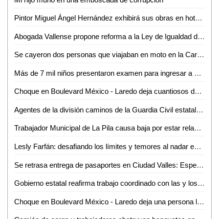
Pintor Miguel Ángel Hernández exhibirá sus obras en hotel de Ciudad Valles
Abogada Vallense propone reforma a la Ley de Igualdad de Mujeres
Se cayeron dos personas que viajaban en moto en la Carretera al Ingenio
Más de 7 mil niños presentaron examen para ingresar a secundarias en la Huasteca Norte
Choque en Boulevard México - Laredo deja cuantiosos daños materiales
Agentes de la división caminos de la Guardia Civil estatal frustran extorsión
Trabajador Municipal de La Pila causa baja por estar relacionado a un hecho delictivo
Lesly Farfán: desafiando los límites y temores al nadar en aguas abiertas
Se retrasa entrega de pasaportes en Ciudad Valles: Esperanza Cervantes
Gobierno estatal reafirma trabajo coordinado con las y los alcaldes electos
Choque en Boulevard México - Laredo deja una persona lesionada