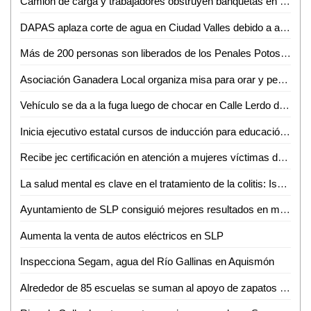
Camión de carga y trabajadores obstruyen banquetas en Zona Centro de Valles
DAPAS aplaza corte de agua en Ciudad Valles debido a altas temperaturas
Más de 200 personas son liberados de los Penales Potosinos cada mes
Asociación Ganadera Local organiza misa para orar y pedir lluvias en Valles
Vehículo se da a la fuga luego de chocar en Calle Lerdo de Tejada; sin lesionados
Inicia ejecutivo estatal cursos de inducción para educación superior
Recibe jec certificación en atención a mujeres víctimas de violencia de género
La salud mental es clave en el tratamiento de la colitis: Isamar Tiscareño
Ayuntamiento de SLP consiguió mejores resultados en materia de seguridad, con asistencia internacional de USAID
Aumenta la venta de autos eléctricos en SLP
Inspecciona Segam, agua del Río Gallinas en Aquismón
Alrededor de 85 escuelas se suman al apoyo de zapatos para estudiantes en Ciudad Valles