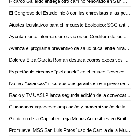
Ricardo Gallardo entrega otro camino renovado en San Martín Chalchicuautla
El Congreso del Estado inició con las entrevistas a las personas que aspiran a ser comisionados numerarios y supernumerarios de la CEGAIP
Ajustes legislativos para el Impuesto Ecológico: SGG anticipan cambios y reacciones
Ayuntamiento informa cierres viales en Cordillera de los Alpes por obras complementarias del Puente Himalaya
Avanza el programa preventivo de salud bucal entre niñas, niños y adolescentes de la Capital Potosina
Dolores Eliza García Román destaca cobros excesivos y falta de agua en municipios de SLP
Espectáculo circense "piel canela" en el museo Federico Silva
No hay "palancas" ni cursos que garanticen el ingreso de aspirantes a las carreras de la UASLP
Radio y TV UASLP lanza segunda edición de la convocatoria "Artista del Mes"
Ciudadanos agradecen ampliación y modernización de la calle Hidalgo en Ciudad Valles
Gobierno de la Capital entrega Menús Accesibles en Braille y Lengua de Señas Mexicana
Promueve IMSS San Luis Potosí uso de Cartilla de la Mujer Embarazada para seguimiento de la salud de madre e hijo