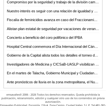
Compromiso por la seguridad y trabajo de la división caminos de la Guardia Civil estatal brinda resultados
Nuestro interés es seguir con una relación de igualdad y colaboración entre ambos países: Claudia Sheinbaum se reúne con Elizabeth Sherwood-Randall
Fiscalía de feminicidios avanza en caso del Fraccionamiento la Campiña, SLP; el señalado fue vinculado a proceso
Alistan plan estatal de seguridad por vacaciones de verano 2024
Concierto a beneficio del coro polifónico del IPBA
Hospital Central conmemora el Día Internacional del Cáncer de Próstata
Gobierno de la Capital alista todos los detalles el torneo de Futbol Street "De la Calle a la Cancha"
Investigadores de Medicina y CICSaB-UASLP visibilizan enfermedad de Chagas en SLP y obtienen 1er. lugar en Congreso Nacional
En el martes de Talacha, Gobierno Municipal y Ciudadanos unen esfuerzos para limpiar y mejorar avenida Zenón Fernández
Ante pronósticos de lluvia en la zona metropolitana, el Nuevo Interapas llama a no retirar tapas de pozos de visita
emsavalles© 2006 - 2026 Todos los derechos reservados. Queda prohibida la
publicación, retransmisión, edición y cualquier otro uso de los contenidos sin previa
autorización.
Emsavalles Publicidad, Escontría, 216-A, Zona Centro, Ciudad Valles, S.L.P. Tel:481-382-