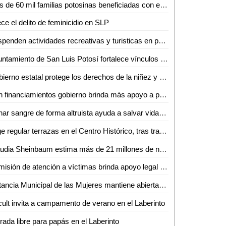
Más de 60 mil familias potosinas beneficiadas con el Tianguis del Bienestar
ce el delito de feminicidio en SLP
Suspenden actividades recreativas y turisticas en presa La Lajilla: Camilo Espino
Ayuntamiento de San Luis Potosí fortalece vínculos culturales y económicos con la ciudad de Mission, Texas
Gobierno estatal protege los derechos de la niñez y juventud potosina
Con financiamientos gobierno brinda más apoyo a personas con discapacidad
Donar sangre de forma altruista ayuda a salvar vidas: IMSS San Luis Potosí
Urge regular terrazas en el Centro Histórico, tras tragedia en el "Rich"
Claudia Sheinbaum estima más de 21 millones de niñas, niños y jóvenes beneficiados durante su sexenio con la beca para estudiantes de educación básica
Comisión de atención a víctimas brinda apoyo legal por accidente en Rich
Instancia Municipal de las Mujeres mantiene abierta "Colecta para una Menstruación Digna"
ult invita a campamento de verano en el Laberinto
rada libre para papás en el Laberinto