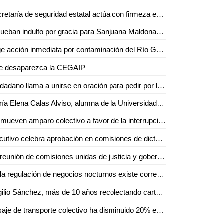
Secretaría de seguridad estatal actúa con firmeza en el combate a la delincuencia
Aprueban indulto por gracia para Sanjuana Maldonado en el Congreso del Estado
Urge acción inmediata por contaminación del Río Gallinas: Yolanda Josefina Cepeda
e desaparezca la CEGAIP
Ciudadano llama a unirse en oración para pedir por lluvias
María Elena Calas Alviso, alumna de la Universidad Intercultural, propone reforma al código penal en 4to. Parlamento De las Mujeres
Promueven amparo colectivo a favor de la interrupción legal del embarazo en San Luis Potosí
Ejecutivo celebra aprobación en comisiones de dictamen sobre indulto para SanJuana
En reunión de comisiones unidas de justicia y gobernación se aprueba dictamen que concede indulto solicitado por la persona SanJuana N
En la regulación de negocios nocturnos existe corresponsabilidad Estado-Municipio
Virgilio Sánchez, más de 10 años recolectando cartón para poder vivir
Pasaje de transporte colectivo ha disminuido 20% en la Huasteca Potosina: Ariel Zumaya