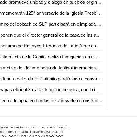
Estado promueve unidad y diálogo en pueblos originarios
Conmemorarán 125° aniversario de la Iglesia Presbiteriana Divino Redentor en Ciudad Valles
Alumno del cobach de SLP participará en olimpiada de matemáticas en inglaterra
Proponen que el director general de la casa de las artesanías se incorpore al consejo consultivo estatal de turismo
II Concurso de Ensayos Literarios de Latín American Literature Today reconoce trabajo de investigador de FCSyH-UASLP
Ayuntamiento de la Capital realiza fumigación en el mercado Camilo Arriaga
Con motivo del décimo segundo festival internacional del vino se implementará un operativo de control sanitario
Una familia del ejido El Platanito perdió todo a causa de un un incendio
Interapas eficientiza la distribución de agua, con la incorporación de nuevos pozos
Cosecha de agua en bordos de abrevadero construidos por el Gobierno de la Capital brinda alivio ante crisis hídrica
o de los contenidos sin previa autorización.
otmail.com. contabilidad@emsavalles.com