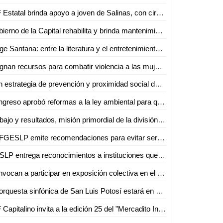
DIF Estatal brinda apoyo a joven de Salinas, con cirugía de especialidad
Gobierno de la Capital rehabilita y brinda mantenimiento a cárcamos de Los Silos y Las Mercedes
Jorge Santana: entre la literatura y el entretenimiento digital
Asignan recursos para combatir violencia a las mujeres
Con estrategia de prevención y proximidad social de la SSPC de la Capital, baja la incidencia de delitos patrimoniales
Congreso aprobó reformas a la ley ambiental para que la Segam celebre convenios con los ayuntamientos para la rehabilitación de las áreas verdes
Trabajo y resultados, misión primordial de la división caminos de la Guardia Civil estatal
La FGESLP emite recomendaciones para evitar ser víctima del robo de vehículos
UASLP entrega reconocimientos a instituciones que fungieron como campos clínicos para estudiantes de la Facultad de Medicina
Convocan a participar en exposición colectiva en el Museo del Ferrocarril
La orquesta sinfónica de San Luis Potosí estará en Cerritos
DIF Capitalino invita a la edición 25 del "Mercadito Inclusivo"