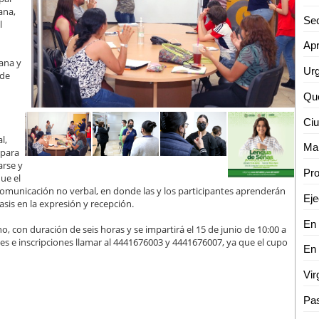
ana,
l
ana y
 de
Qu
l,
 para
arse y
ue el
 comunicación no verbal, en donde las y los participantes aprenderán
is en la expresión y recepción.
o, con duración de seis horas y se impartirá el 15 de junio de 10:00 a
mes e inscripciones llamar al 4441676003 y 4441676007, ya que el cupo