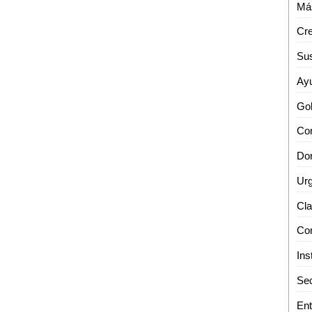
Cre
Sec
Ent