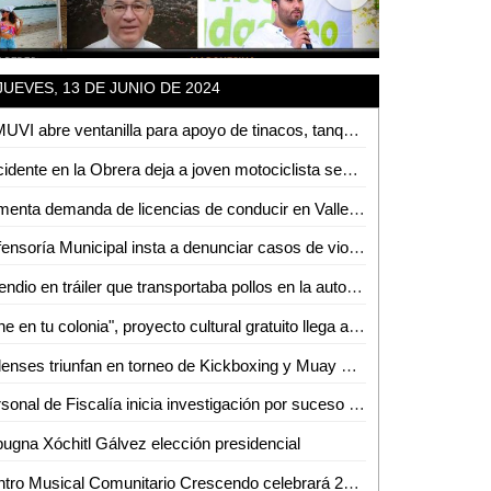
JUEVES, 13 DE JUNIO DE 2024
INMUVI abre ventanilla para apoyo de tinacos, tanques de gas y lámina
Accidente en la Obrera deja a joven motociclista severamente lesionado
Aumenta demanda de licencias de conducir en Valles por temporada vacacional
Defensoría Municipal insta a denunciar casos de violencia familiar tras incidente en El Carmen 2
Incendio en tráiler que transportaba pollos en la autopista Valles-Rayón
"Cine en tu colonia", proyecto cultural gratuito llega a comunidades de Ciudad Valles
Vallenses triunfan en torneo de Kickboxing y Muay Thai "Huasteca Kombat"
Personal de Fiscalía inicia investigación por suceso en Tamuín, SLP
ugna Xóchitl Gálvez elección presidencial
Centro Musical Comunitario Crescendo celebrará 2° aniversario con concierto en Valles