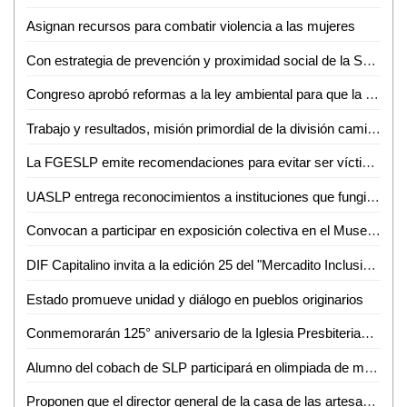
Asignan recursos para combatir violencia a las mujeres
Con estrategia de prevención y proximidad social de la SSPC de la Capital, baja la incidencia de delitos patrimoniales
Congreso aprobó reformas a la ley ambiental para que la Segam celebre convenios con los ayuntamientos para la rehabilitación de las áreas verdes
Trabajo y resultados, misión primordial de la división caminos de la Guardia Civil estatal
La FGESLP emite recomendaciones para evitar ser víctima del robo de vehículos
UASLP entrega reconocimientos a instituciones que fungieron como campos clínicos para estudiantes de la Facultad de Medicina
Convocan a participar en exposición colectiva en el Museo del Ferrocarril
DIF Capitalino invita a la edición 25 del "Mercadito Inclusivo"
Estado promueve unidad y diálogo en pueblos originarios
Conmemorarán 125° aniversario de la Iglesia Presbiteriana Divino Redentor en Ciudad Valles
Alumno del cobach de SLP participará en olimpiada de matemáticas en inglaterra
Proponen que el director general de la casa de las artesanías se incorpore al consejo consultivo estatal de turismo