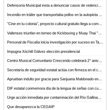
Defensoría Municipal insta a denunciar casos de violencia familiar tras incidente en El Carmen 2
Incendio en tráiler que transportaba pollos en la autopista Valles-Rayón
"Cine en tu colonia", proyecto cultural gratuito llega a comunidades de Ciudad Valles
Vallenses triunfan en torneo de Kickboxing y Muay Thai "Huasteca Kombat"
Personal de Fiscalía inicia investigación por suceso en Tamuín, SLP
Impugna Xóchitl Gálvez elección presidencial
Centro Musical Comunitario Crescendo celebrará 2° aniversario con concierto en Valles
Secretaría de seguridad estatal actúa con firmeza en el combate a la delincuencia
Aprueban indulto por gracia para Sanjuana Maldonado en el Congreso del Estado
DIF estatal conmemora día de la lengua de señas con curso gratuito
Urge acción inmediata por contaminación del Río Gallinas: Yolanda Josefina Cepeda
Que desaparezca la CEGAIP