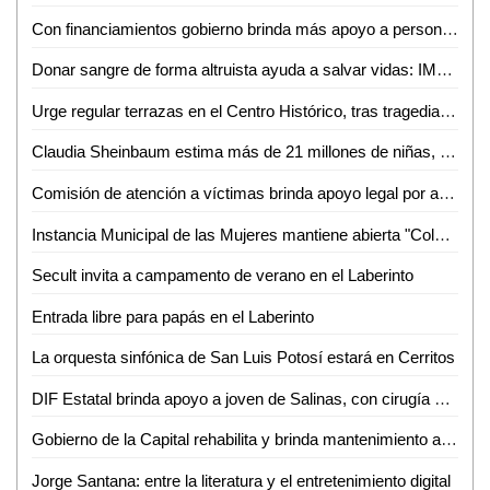
Con financiamientos gobierno brinda más apoyo a personas con discapacidad
Donar sangre de forma altruista ayuda a salvar vidas: IMSS San Luis Potosí
Urge regular terrazas en el Centro Histórico, tras tragedia en el "Rich"
Claudia Sheinbaum estima más de 21 millones de niñas, niños y jóvenes beneficiados durante su sexenio con la beca para estudiantes de educación básica
Comisión de atención a víctimas brinda apoyo legal por accidente en Rich
Instancia Municipal de las Mujeres mantiene abierta "Colecta para una Menstruación Digna"
Secult invita a campamento de verano en el Laberinto
Entrada libre para papás en el Laberinto
La orquesta sinfónica de San Luis Potosí estará en Cerritos
DIF Estatal brinda apoyo a joven de Salinas, con cirugía de especialidad
Gobierno de la Capital rehabilita y brinda mantenimiento a cárcamos de Los Silos y Las Mercedes
Jorge Santana: entre la literatura y el entretenimiento digital