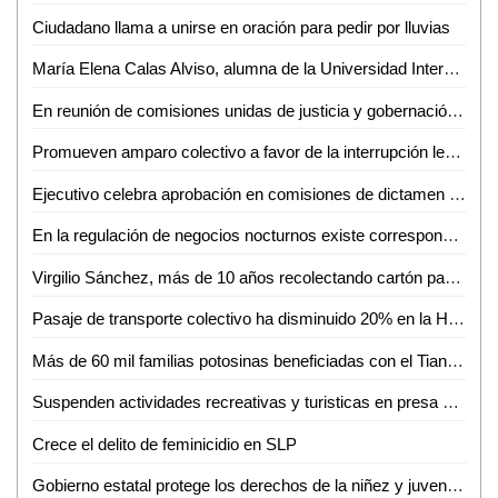
Ciudadano llama a unirse en oración para pedir por lluvias
María Elena Calas Alviso, alumna de la Universidad Intercultural, propone reforma al código penal en 4to. Parlamento De las Mujeres
En reunión de comisiones unidas de justicia y gobernación se aprueba dictamen que concede indulto solicitado por la persona SanJuana N
Promueven amparo colectivo a favor de la interrupción legal del embarazo en San Luis Potosí
Ejecutivo celebra aprobación en comisiones de dictamen sobre indulto para SanJuana
En la regulación de negocios nocturnos existe corresponsabilidad Estado-Municipio
Virgilio Sánchez, más de 10 años recolectando cartón para poder vivir
Pasaje de transporte colectivo ha disminuido 20% en la Huasteca Potosina: Ariel Zumaya
Más de 60 mil familias potosinas beneficiadas con el Tianguis del Bienestar
Suspenden actividades recreativas y turisticas en presa La Lajilla: Camilo Espino
Crece el delito de feminicidio en SLP
Gobierno estatal protege los derechos de la niñez y juventud potosina