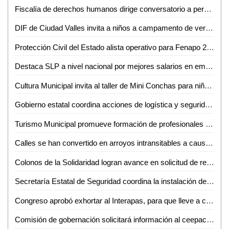
Fiscalía de derechos humanos dirige conversatorio a personal de la FGESLP sobre la trata de personas
DIF de Ciudad Valles invita a niños a campamento de verano gratuito e inclusivo
Protección Civil del Estado alista operativo para Fenapo 2024
Destaca SLP a nivel nacional por mejores salarios en empleos
Cultura Municipal invita al taller de Mini Conchas para niñas, niños y adolescentes
Gobierno estatal coordina acciones de logística y seguridad para la Fenapo 2024
Turismo Municipal promueve formación de profesionales en gastronomía
Calles se han convertido en arroyos intransitables a causa de la lluvia en la Rafael Curiel en Valles
Colonos de la Solidaridad logran avance en solicitud de reparación de calles
Secretaría Estatal de Seguridad coordina la instalación del comité de fomento laboral penitenciario
Congreso aprobó exhortar al Interapas, para que lleve a cabo una revisión de la operatividad y eficiencia de la aplicación de pago con la que cuenta
Comisión de gobernación solicitará información al ceepac de las secciones electorales de Villa de Pozos