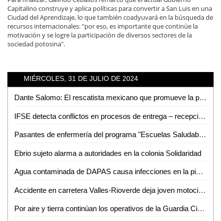
Capitalino construye y aplica políticas para convertir a San Luis en una
Ciudad del Aprendizaje, lo que también coadyuvará en la búsqueda de
recursos internacionales: "por eso, es importante que continúe la
motivación y se logre la participación de diversos sectores de la
sociedad potosina".
MIÉRCOLES, 31 DE JULIO DE 2024
Dante Salomo: El rescatista mexicano que promueve la prevención de accidentes
IFSE detecta conflictos en procesos de entrega – recepción en municipios
Pasantes de enfermería del programa "Escuelas Saludables" reciben cartas de liberación en Valles
Ebrio sujeto alarma a autoridades en la colonia Solidaridad
Agua contaminada de DAPAS causa infecciones en la piel y estómago de los vallenses
Accidente en carretera Valles-Rioverde deja joven motociclista lesionado
Por aire y tierra continúan los operativos de la Guardia Civil estatal en la zona huasteca