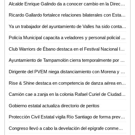
Alcalde Enrique Galindo da a conocer cambio en la Dirección de Obras Públicas del Ayuntamiento
Ricardo Gallardo fortalece relaciones bilaterales con Estados Unidos
Ya un trabajador del ayuntamiento de Valles ha sido contagiado de dengue
Policía Municipal capacita a veladores y personal policial en Ciudad Valles
Club Warriors de Ébano destaca en el Festival Nacional Infantil y Juvenil de Voleibol León 2024
Ayuntamiento de Tampamolón cierra temporalmente por aumento en los casos de dengue
Dirigente del PVEM niega distanciamiento con Morena y Defiende Alianza
Rise & Shine destaca en competencia de danza aérea en Monterrey
Camión cae a zanja en la colonia Rafael Curiel de Ciudad Valles
Gobierno estatal actualiza directorio de peritos
Protección Civil Estatal vigila Río Santiago de forma preventiva
Congreso llevó a cabo la develación del epígrafe conmemorativo "2024 Bicentenario del Congreso constituyente del estado de San Luis Potosí"