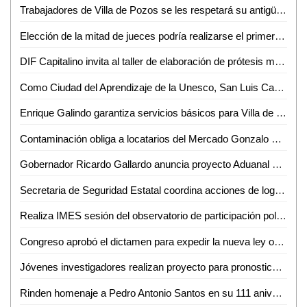
Trabajadores de Villa de Pozos se les respetará su antigüedad
Elección de la mitad de jueces podría realizarse el primer trimestre de 2025: AMLO
DIF Capitalino invita al taller de elaboración de prótesis mamarias
Como Ciudad del Aprendizaje de la Unesco, San Luis Capital fomenta los "Talentos de tu Comunidad"
Enrique Galindo garantiza servicios básicos para Villa de Pozos
Contaminación obliga a locatarios del Mercado Gonzalo N Santos a utilizar agua embotellada
Gobernador Ricardo Gallardo anuncia proyecto Aduanal en Texas para Beneficio de Empresas Potosinas
Secretaria de Seguridad Estatal coordina acciones de logística y seguridad para Fenapo 2024
Realiza IMES sesión del observatorio de participación política de las mujeres
Congreso aprobó el dictamen para expedir la nueva ley orgánica del poder legislativo y el reglamento del congreso del estado de San Luis Potosí
Jóvenes investigadores realizan proyecto para pronosticar leucemia linfoblástica aguda, en el Verano de la Ciencia de la UASLP
Rinden homenaje a Pedro Antonio Santos en su 111 aniversario luctuoso