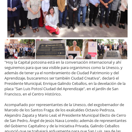
"Hoy la Capital potosina está en la conversación internacional y ahí
seguiremos para que sea visible para organismos como la Unesco, y
además de tener ya el nombramiento de Ciudad Patrimonio y del
Aprendizaje, buscaremos ser también Ciudad Creativa", declaró el
Presidente Municipal, Enrique Galindo Ceballos, en la develación de la
placa "San Luis Potosí Ciudad del Aprendizaje", en el jardín de San
Francisco, en el Centro Histórico.
Acompañado por representantes de la Unesco, del exgobernador de
Marcelo de los Santos Fraga; de los exalcaldes Octavio Pedroza,
Alejandro Zapata y Mario Leal; el Presidente Municipal Electo de Cerro
de San Pedro, Ángel de Jesús Nava Loredo; además de representantes
del Gobierno Capitalino y de la Iniciativa Privada, Galindo Ceballos
anunció que se trabajará arduamente para que San Luis, sea de las