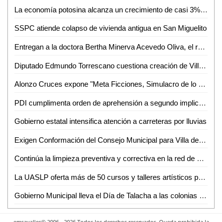
La economía potosina alcanza un crecimiento de casi 3% en este 2024
SSPC atiende colapso de vivienda antigua en San Miguelito
Entregan a la doctora Bertha Minerva Acevedo Oliva, el reconocimiento "Matilde Cabrera Ipiña de Corsi", año 2024
Diputado Edmundo Torrescano cuestiona creación de Villa de Pozos como municipio
Alonzo Cruces expone "Meta Ficciones, Simulacro de lo Real" en Tampico
PDI cumplimenta orden de aprehensión a segundo implicado en un triple homicidio
Gobierno estatal intensifica atención a carreteras por lluvias
Exigen Conformación del Consejo Municipal para Villa de Pozos
Continúa la limpieza preventiva y correctiva en la red de saneamiento para mejorar su funcionamiento en estos días de lluvia.
La UASLP oferta más de 50 cursos y talleres artísticos para el periodo agosto-diciembre de 2024
Gobierno Municipal lleva el Día de Talacha a las colonias Ferrocarrilera y Popular
emsavalles© 2006 - 2026 Todos los derechos reservados. Queda prohibida la