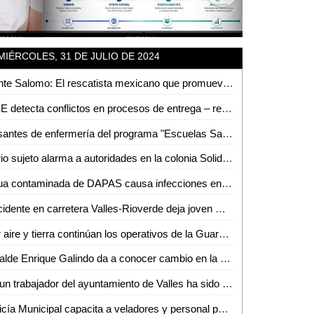
MIÉRCOLES, 31 DE JULIO DE 2024
Dante Salomo: El rescatista mexicano que promueve la prevención de accidentes
IFSE detecta conflictos en procesos de entrega – recepción en municipios
Pasantes de enfermería del programa "Escuelas Saludables" reciben cartas de liberación en Valles
Ebrio sujeto alarma a autoridades en la colonia Solidaridad
Agua contaminada de DAPAS causa infecciones en la piel y estómago de los vallenses
Accidente en carretera Valles-Rioverde deja joven motociclista lesionado
Por aire y tierra continúan los operativos de la Guardia Civil estatal en la zona huasteca
Alcalde Enrique Galindo da a conocer cambio en la Dirección de Obras Públicas del Ayuntamiento
Ya un trabajador del ayuntamiento de Valles ha sido contagiado de dengue
Policía Municipal capacita a veladores y personal policial en Ciudad Valles