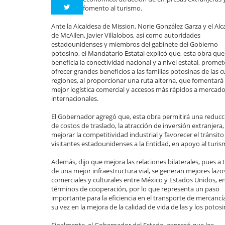
fomento al turismo.
Ante la Alcaldesa de Mission, Norie González Garza y el Alc
de McAllen, Javier Villalobos, así como autoridades
estadounidenses y miembros del gabinete del Gobierno
potosino, el Mandatario Estatal explicó que, esta obra que
beneficia la conectividad nacional y a nivel estatal, promet
ofrecer grandes beneficios a las familias potosinas de las 
regiones, al proporcionar una ruta alterna, que fomentará
mejor logística comercial y accesos más rápidos a mercad
internacionales.
El Gobernador agregó que, esta obra permitirá una reducc
de costos de traslado, la atracción de inversión extranjera,
mejorar la competitividad industrial y favorecer el tránsito
visitantes estadounidenses a la Entidad, en apoyo al turis
Además, dijo que mejora las relaciones bilaterales, pues a 
de una mejor infraestructura vial, se generan mejores lazo
comerciales y culturales entre México y Estados Unidos, e
términos de cooperación, por lo que representa un paso
importante para la eficiencia en el transporte de mercancía
su vez en la mejora de la calidad de vida de las y los potosi