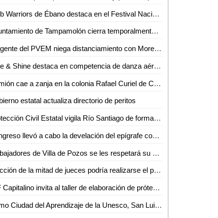
Club Warriors de Ébano destaca en el Festival Nacional Infantil y Juvenil de Voleibol León 2024
Ayuntamiento de Tampamolón cierra temporalmente por aumento en los casos de dengue
Dirigente del PVEM niega distanciamiento con Morena y Defiende Alianza
Rise & Shine destaca en competencia de danza aérea en Monterrey
Camión cae a zanja en la colonia Rafael Curiel de Ciudad Valles
ierno estatal actualiza directorio de peritos
Protección Civil Estatal vigila Río Santiago de forma preventiva
Congreso llevó a cabo la develación del epígrafe conmemorativo "2024 Bicentenario del Congreso constituyente del estado de San Luis Potosí"
Trabajadores de Villa de Pozos se les respetará su antigüedad
Elección de la mitad de jueces podría realizarse el primer trimestre de 2025: AMLO
DIF Capitalino invita al taller de elaboración de prótesis mamarias
Como Ciudad del Aprendizaje de la Unesco, San Luis Capital fomenta los "Talentos de tu Comunidad"