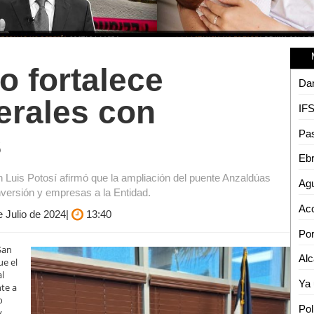
o fortalece
terales con
s
n Luis Potosí afirmó que la ampliación del puente Anzaldúas
inversión y empresas a la Entidad.
e Julio de 2024|
13:40
San
ue el
al
te a
o
y