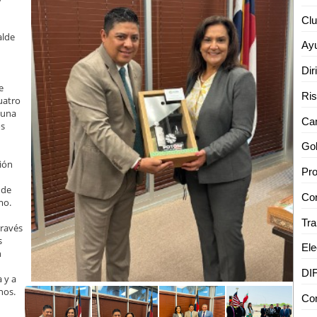
alde
e
cuatro
 una
os
Gob
ión
 de
mo.
través
s
n
 y a
nos.