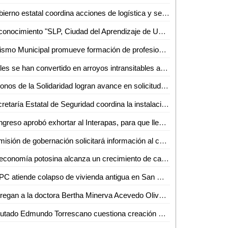
Gobierno estatal coordina acciones de logística y seguridad para la Fenapo 2024
Reconocimiento "SLP, Ciudad del Aprendizaje de Unesco", plasmado en placa develada por Alcalde Galindo en San Francisco
Turismo Municipal promueve formación de profesionales en gastronomía
Calles se han convertido en arroyos intransitables a causa de la lluvia en la Rafael Curiel en Valles
Colonos de la Solidaridad logran avance en solicitud de reparación de calles
Secretaría Estatal de Seguridad coordina la instalación del comité de fomento laboral penitenciario
Congreso aprobó exhortar al Interapas, para que lleve a cabo una revisión de la operatividad y eficiencia de la aplicación de pago con la que cuenta
Comisión de gobernación solicitará información al ceepac de las secciones electorales de Villa de Pozos
La economía potosina alcanza un crecimiento de casi 3% en este 2024
SSPC atiende colapso de vivienda antigua en San Miguelito
Entregan a la doctora Bertha Minerva Acevedo Oliva, el reconocimiento "Matilde Cabrera Ipiña de Corsi", año 2024
Diputado Edmundo Torrescano cuestiona creación de Villa de Pozos como municipio