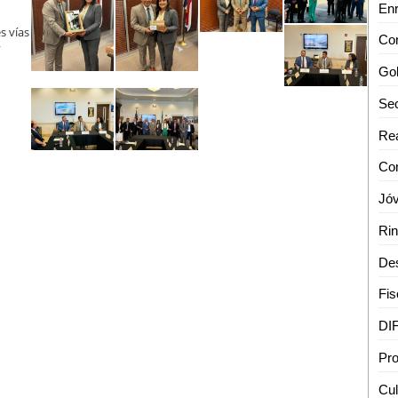
s vías
y