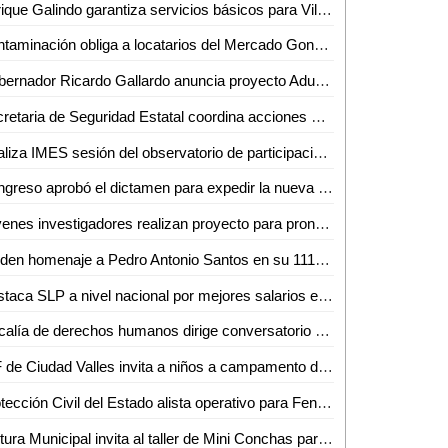
Enrique Galindo garantiza servicios básicos para Villa de Pozos
Contaminación obliga a locatarios del Mercado Gonzalo N Santos a utilizar agua embotellada
Gobernador Ricardo Gallardo anuncia proyecto Aduanal en Texas para Beneficio de Empresas Potosinas
Secretaria de Seguridad Estatal coordina acciones de logística y seguridad para Fenapo 2024
Realiza IMES sesión del observatorio de participación política de las mujeres
Congreso aprobó el dictamen para expedir la nueva ley orgánica del poder legislativo y el reglamento del congreso del estado de San Luis Potosí
Jóvenes investigadores realizan proyecto para pronosticar leucemia linfoblástica aguda, en el Verano de la Ciencia de la UASLP
Rinden homenaje a Pedro Antonio Santos en su 111 aniversario luctuoso
Destaca SLP a nivel nacional por mejores salarios en empleos
Fiscalía de derechos humanos dirige conversatorio a personal de la FGESLP sobre la trata de personas
DIF de Ciudad Valles invita a niños a campamento de verano gratuito e inclusivo
Protección Civil del Estado alista operativo para Fenapo 2024
Cultura Municipal invita al taller de Mini Conchas para niñas, niños y adolescentes