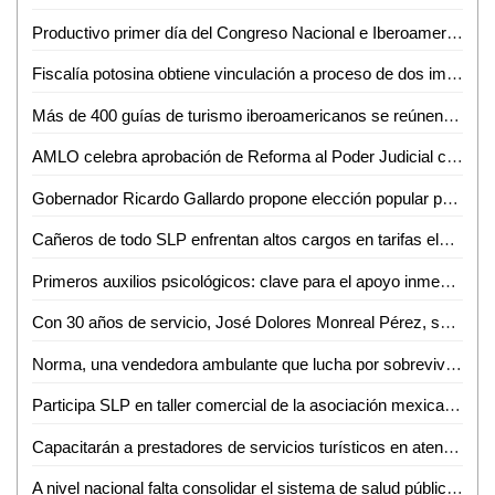
Productivo primer día del Congreso Nacional e Iberoamericano de Guías de Turistas en San Luis Capital
Fiscalía potosina obtiene vinculación a proceso de dos imputados por robo en Ciudad Valles
Más de 400 guías de turismo iberoamericanos se reúnen en San Luis Capital
AMLO celebra aprobación de Reforma al Poder Judicial con amplia mayoría en la Cámara de Diputados
Gobernador Ricardo Gallardo propone elección popular para funcionarios judiciales
Cañeros de todo SLP enfrentan altos cargos en tarifas eléctricas
Primeros auxilios psicológicos: clave para el apoyo inmediato en crisis
Con 30 años de servicio, José Dolores Monreal Pérez, se despide como jefe de grupo de seguridad y custodia en el estado
Norma, una vendedora ambulante que lucha por sobrevivir en Ciudad Valles
Participa SLP en taller comercial de la asociación mexicana de recintos feriales
Capacitarán a prestadores de servicios turísticos en atención inclusiva en Valles
A nivel nacional falta consolidar el sistema de salud pública: Dip. Emma Saldaña Guerrero