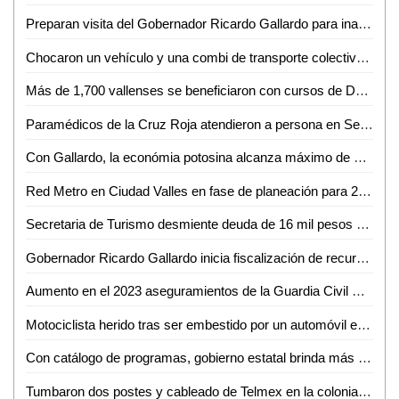
Preparan visita del Gobernador Ricardo Gallardo para inaugurar el antiguo camino a Tanzacalte
Chocaron un vehículo y una combi de transporte colectivo cerca de terrenos de la feria
Más de 1,700 vallenses se beneficiaron con cursos de Desarrollo Agropecuario
Paramédicos de la Cruz Roja atendieron a persona en Secundaria Mártires de Río Blanco
Con Gallardo, la económia potosina alcanza máximo de crecimiento
Red Metro en Ciudad Valles en fase de planeación para 2025, pero con retos estructurales
Secretaria de Turismo desmiente deuda de 16 mil pesos con DAPAS
Gobernador Ricardo Gallardo inicia fiscalización de recursos federales en SLP
Aumento en el 2023 aseguramientos de la Guardia Civil Estatal
Motociclista herido tras ser embestido por un automóvil en la colonia Francisco I. Madero
Con catálogo de programas, gobierno estatal brinda más apoyo a las familias
Tumbaron dos postes y cableado de Telmex en la colonia Márquez