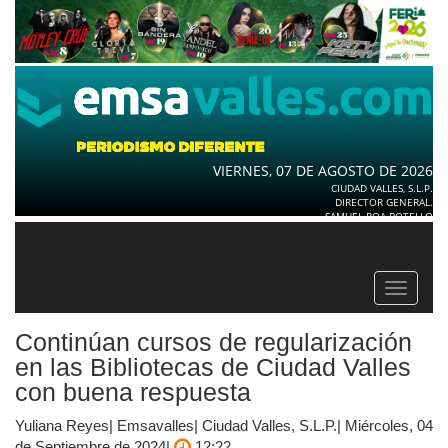
VIERNES, 07 DE AGOSTO DE 2026
CIUDAD VALLES, S.L.P.
DIRECTOR GENERAL.
SAMUEL ROA BOTELLO
Toggle
navigat
Continúan cursos de regularización
en las Bibliotecas de Ciudad Valles
con buena respuesta
Yuliana Reyes| Emsavalles| Ciudad Valles, S.L.P.| Miércoles, 04
de Septiembre de 2024|
12:22