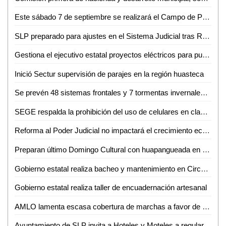
Este sábado 7 de septiembre se realizará el Campo de Pruebas para estudiantes de la UASLP
SLP preparado para ajustes en el Sistema Judicial tras Reforma Judicial: Guadalupe Torres
Gestiona el ejecutivo estatal proyectos eléctricos para pueblos originarios
Inició Sectur supervisión de parajes en la región huasteca
Se prevén 48 sistemas frontales y 7 tormentas invernales en México, durante la Temporada de Frentes Fríos 2024-2025
SEGE respalda la prohibición del uso de celulares en clases
Reforma al Poder Judicial no impactará el crecimiento económico de SLP: Ricardo Gallardo
Preparan último Domingo Cultural con huapangueada en Ciudad Valles
Gobierno estatal realiza bacheo y mantenimiento en Circuito Potosí
Gobierno estatal realiza taller de encuadernación artesanal
AMLO lamenta escasa cobertura de marchas a favor de Reforma Judicial en SLP y otras entidades
Ayuntamiento de SLP invita a Hoteles y Moteles a regularizar su documentación ante la Dirección de Comercio