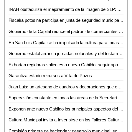
INAH obstaculiza el mejoramiento de la imagen de SLP: Ricardo Gallardo
Fiscalía potosina participa en junta de seguridad municipal de Mexquitic de Carmona
Gobierno de la Capital reduce el padrón de comerciantes para venta de artículos patrios en el Centro Histórico
En San Luis Capital se ha impulsado la cultura para todas y todos
Gobierno estatal arranca jornadas notariales y del testamento 2024
Exhortan regidoras salientes a nuevo Cabildo, seguir apoyando las acciones del Ayuntamiento e Interapas para enfrentar la crisis del agua
Garantiza estado recursos a Villa de Pozos
Juan Luis: un artesano de cuadros y decoraciones que embellece hogares en Ciudad Valles
Supervisión constante en todas las áreas de la Secretaría Estatal de Seguridad
Exponen ante nuevo Cabildo los principales aspectos del desarrollo urbano de la Capital
Cultura Municipal invita a Inscribirse en los Talleres Culturales de la Temporada
Comisión primera de hacienda y desarrollo municipal, sostiene reunión con funcionarios del ayuntamiento de la capital, Sefin y de Villa de Pozos