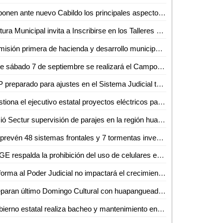
Exponen ante nuevo Cabildo los principales aspectos del desarrollo urbano de la Capital
Cultura Municipal invita a Inscribirse en los Talleres Culturales de la Temporada
Comisión primera de hacienda y desarrollo municipal, sostiene reunión con funcionarios del ayuntamiento de la capital, Sefin y de Villa de Pozos
Este sábado 7 de septiembre se realizará el Campo de Pruebas para estudiantes de la UASLP
SLP preparado para ajustes en el Sistema Judicial tras Reforma Judicial: Guadalupe Torres
Gestiona el ejecutivo estatal proyectos eléctricos para pueblos originarios
Inició Sectur supervisión de parajes en la región huasteca
Se prevén 48 sistemas frontales y 7 tormentas invernales en México, durante la Temporada de Frentes Fríos 2024-2025
SEGE respalda la prohibición del uso de celulares en clases
Reforma al Poder Judicial no impactará el crecimiento económico de SLP: Ricardo Gallardo
Preparan último Domingo Cultural con huapangueada en Ciudad Valles
Gobierno estatal realiza bacheo y mantenimiento en Circuito Potosí