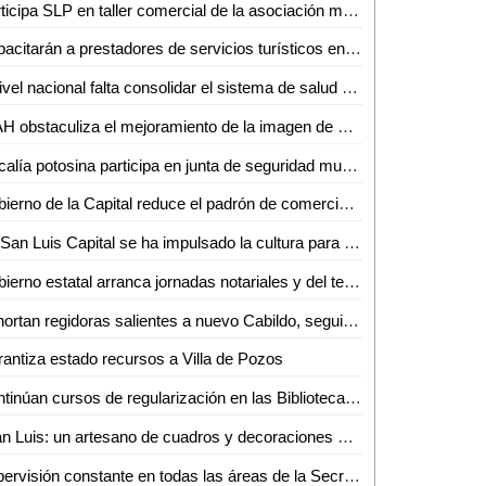
Participa SLP en taller comercial de la asociación mexicana de recintos feriales
Capacitarán a prestadores de servicios turísticos en atención inclusiva en Valles
A nivel nacional falta consolidar el sistema de salud pública: Dip. Emma Saldaña Guerrero
INAH obstaculiza el mejoramiento de la imagen de SLP: Ricardo Gallardo
Fiscalía potosina participa en junta de seguridad municipal de Mexquitic de Carmona
Gobierno de la Capital reduce el padrón de comerciantes para venta de artículos patrios en el Centro Histórico
En San Luis Capital se ha impulsado la cultura para todas y todos
Gobierno estatal arranca jornadas notariales y del testamento 2024
Exhortan regidoras salientes a nuevo Cabildo, seguir apoyando las acciones del Ayuntamiento e Interapas para enfrentar la crisis del agua
antiza estado recursos a Villa de Pozos
Continúan cursos de regularización en las Bibliotecas de Ciudad Valles con buena respuesta
Juan Luis: un artesano de cuadros y decoraciones que embellece hogares en Ciudad Valles
Supervisión constante en todas las áreas de la Secretaría Estatal de Seguridad