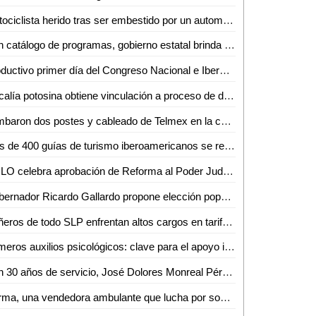
Motociclista herido tras ser embestido por un automóvil en la colonia Francisco I. Madero
Con catálogo de programas, gobierno estatal brinda más apoyo a las familias
Productivo primer día del Congreso Nacional e Iberoamericano de Guías de Turistas en San Luis Capital
Fiscalía potosina obtiene vinculación a proceso de dos imputados por robo en Ciudad Valles
Tumbaron dos postes y cableado de Telmex en la colonia Márquez
Más de 400 guías de turismo iberoamericanos se reúnen en San Luis Capital
AMLO celebra aprobación de Reforma al Poder Judicial con amplia mayoría en la Cámara de Diputados
Gobernador Ricardo Gallardo propone elección popular para funcionarios judiciales
Cañeros de todo SLP enfrentan altos cargos en tarifas eléctricas
Primeros auxilios psicológicos: clave para el apoyo inmediato en crisis
Con 30 años de servicio, José Dolores Monreal Pérez, se despide como jefe de grupo de seguridad y custodia en el estado
Norma, una vendedora ambulante que lucha por sobrevivir en Ciudad Valles