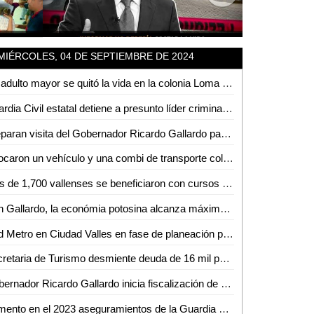
MIÉRCOLES, 04 DE SEPTIEMBRE DE 2024
Un adulto mayor se quitó la vida en la colonia Loma Bonita
Guardia Civil estatal detiene a presunto líder criminal en Tamasopo
Preparan visita del Gobernador Ricardo Gallardo para inaugurar el antiguo camino a Tanzacalte
Chocaron un vehículo y una combi de transporte colectivo cerca de terrenos de la feria
Más de 1,700 vallenses se beneficiaron con cursos de Desarrollo Agropecuario
Con Gallardo, la económia potosina alcanza máximo de crecimiento
Red Metro en Ciudad Valles en fase de planeación para 2025, pero con retos estructurales
Secretaria de Turismo desmiente deuda de 16 mil pesos con DAPAS
Gobernador Ricardo Gallardo inicia fiscalización de recursos federales en SLP
Aumento en el 2023 aseguramientos de la Guardia Civil Estatal