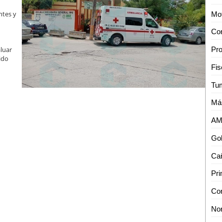
ntes y
aluar
ido