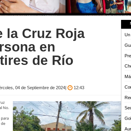
 la Cruz Roja
ersona en
ires de Río
iércoles, 04 de Septiembre de 2024|
12:43
ruz
al No.
 para
 de