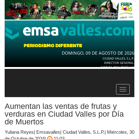
DOMINGO, 09 DE AGOSTO DE 2026
CIUDAD VALLES, S.L.P.
DIRECTOR GENERAL.
SAMUEL ROA BOTELLO
Toggle
navigat
Aumentan las ventas de frutas y
verduras en Ciudad Valles por Día
de Muertos
Yuliana Reyes| Emsavalles| Ciudad Valles, S.L.P.| Miércoles, 30
de Octubre de 2024|
11:03