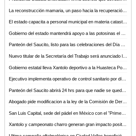
La reconstrucción mamaria, un paso hacia la recuperación emocional y física de las mujeres
El estado capacita a personal municipal en materia catastral
Gobierno del estado mantendrá apoyo a las potosinas el 1 y 2 de noviembre
Panteón del Saucito, listo para las celebraciones del Día de Muertos: Alcalde Galindo encabeza rehabilitación
Nuevo titular de la Secretaría del Trabajo será anunciado la próxima semana
Gobierno estatal lleva Xantolo deportivo a la Huasteca Potosina
Ejecutivo implementa operativo de control sanitario por día de muertos
Panteón del Saucito abrirá 24 hrs para que nadie se quede sin visitar a sus seres queridos, anuncia Alcalde Galindo
Abogado pide modificacion a la ley de la Comisión de Derechos Humanos
San Luis Capital, sede del pádel en México con el "Primer Torneo Anual de Padeleros 2024"
Xantolo y campeonato charro generan gran impacto positivo a la economía de SLP
Ultima campaña oftalmológica en Ciudad Valles benefició a 70 personas