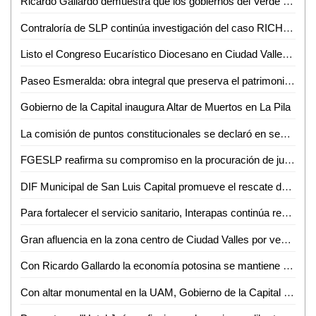
Ricardo Gallardo demuestra que los gobiernos del Verde dan resultados: Ignacio Segura
Contraloría de SLP continúa investigación del caso RICH; Gobierno mantiene apoyo a víctimas
Listo el Congreso Eucarístico Diocesano en Ciudad Valles para el 9 de noviembre
Paseo Esmeralda: obra integral que preserva el patrimonio y mejora la calidad de vida en SLP
Gobierno de la Capital inaugura Altar de Muertos en La Pila
La comisión de puntos constitucionales se declaró en sesión permanente: Dip. Carlos Arreola Mallol
FGESLP reafirma su compromiso en la procuración de justicia, mediante avances en investigaciones relacionadas a homicidios y feminicidios
DIF Municipal de San Luis Capital promueve el rescate de tradiciones mexicanas en los Clubes de Adultos Mayores
Para fortalecer el servicio sanitario, Interapas continúa renovando líneas de drenaje en la Zona Metropolitana
Gran afluencia en la zona centro de Ciudad Valles por ventas de Xantolo
Con Ricardo Gallardo la economía potosina se mantiene en constante ascenso
Con altar monumental en la UAM, Gobierno de la Capital fomenta tradiciones mexicanas