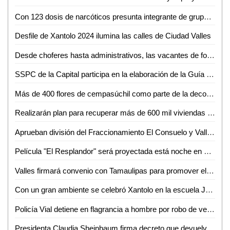
Con 123 dosis de narcóticos presunta integrante de grupo criminal es detenida por Guardia Civil estatal
Desfile de Xantolo 2024 ilumina las calles de Ciudad Valles
Desde choferes hasta administrativos, las vacantes de fomento al empleo en Ciudad Valles
SSPC de la Capital participa en la elaboración de la Guía Forense en la Investigación del Crimen de Feminicidio
Más de 400 flores de cempasúchil como parte de la decoración en la plaza principal de Ciudad Valles
Realizarán plan para recuperar más de 600 mil viviendas abandonadas del Infonavit
Aprueban división del Fraccionamiento El Consuelo y Valle Alto para elecciones de juntas de participación ciudadana
Película "El Resplandor" será proyectada está noche en el panteón municipal de Valles
Valles firmará convenio con Tamaulipas para promover el turismo e infraestructura en ambas regiones
Con un gran ambiente se celebró Xantolo en la escuela Juventud y Patriotismo de Ciudad Valles
Policía Vial detiene en flagrancia a hombre por robo de vehículo con violencia
Presidenta Claudia Sheinbaum firma decreto que devuelve CFE y Pemex al pueblo de México