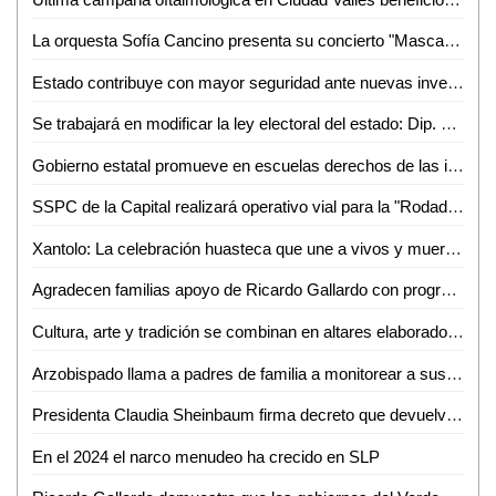
La orquesta Sofía Cancino presenta su concierto "Mascarada" en el Cossío
Estado contribuye con mayor seguridad ante nuevas inversiones: José Luis Ruiz Contreras
Se trabajará en modificar la ley electoral del estado: Dip. Rubén Guajardo Barrera
Gobierno estatal promueve en escuelas derechos de las infancias
SSPC de la Capital realizará operativo vial para la "Rodada del Terror 2024
Xantolo: La celebración huasteca que une a vivos y muertos
Agradecen familias apoyo de Ricardo Gallardo con programa seguridad alimentaria
Cultura, arte y tradición se combinan en altares elaborados en la academia estatal de seguridad
Arzobispado llama a padres de familia a monitorear a sus hijos ante fiestas clandestinas
Presidenta Claudia Sheinbaum firma decreto que devuelve cfe y pemex al pueblo de México como empresas públicas del estado
En el 2024 el narco menudeo ha crecido en SLP