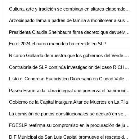
Cultura, arte y tradición se combinan en altares elaborados en la academia estatal de seguridad
Arzobispado llama a padres de familia a monitorear a sus hijos ante fiestas clandestinas
Presidenta Claudia Sheinbaum firma decreto que devuelve cfe y pemex al pueblo de México como empresas públicas del estado
En el 2024 el narco menudeo ha crecido en SLP
Ricardo Gallardo demuestra que los gobiernos del Verde dan resultados: Ignacio Segura
Contraloría de SLP continúa investigación del caso RICH; Gobierno mantiene apoyo a víctimas
Listo el Congreso Eucarístico Diocesano en Ciudad Valles para el 9 de noviembre
Paseo Esmeralda: obra integral que preserva el patrimonio y mejora la calidad de vida en SLP
Gobierno de la Capital inaugura Altar de Muertos en La Pila
La comisión de puntos constitucionales se declaró en sesión permanente: Dip. Carlos Arreola Mallol
FGESLP reafirma su compromiso en la procuración de justicia, mediante avances en investigaciones relacionadas a homicidios y feminicidios
DIF Municipal de San Luis Capital promueve el rescate de tradiciones mexicanas en los Clubes de Adultos Mayores