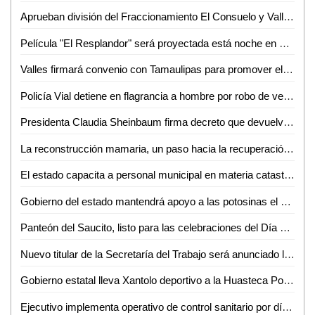
Aprueban división del Fraccionamiento El Consuelo y Valle Alto para elecciones de juntas de participación ciudadana
Película "El Resplandor" será proyectada está noche en el panteón municipal de Valles
Valles firmará convenio con Tamaulipas para promover el turismo e infraestructura en ambas regiones
Policía Vial detiene en flagrancia a hombre por robo de vehículo con violencia
Presidenta Claudia Sheinbaum firma decreto que devuelve CFE y Pemex al pueblo de México
La reconstrucción mamaria, un paso hacia la recuperación emocional y física de las mujeres
El estado capacita a personal municipal en materia catastral
Gobierno del estado mantendrá apoyo a las potosinas el 1 y 2 de noviembre
Panteón del Saucito, listo para las celebraciones del Día de Muertos: Alcalde Galindo encabeza rehabilitación
Nuevo titular de la Secretaría del Trabajo será anunciado la próxima semana
Gobierno estatal lleva Xantolo deportivo a la Huasteca Potosina
Ejecutivo implementa operativo de control sanitario por día de muertos