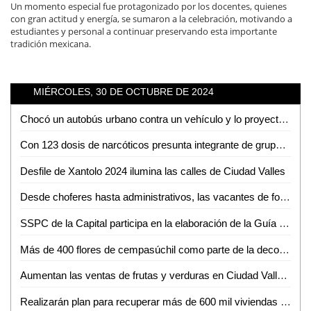
Un momento especial fue protagonizado por los docentes, quienes
con gran actitud y energía, se sumaron a la celebración, motivando a
estudiantes y personal a continuar preservando esta importante
tradición mexicana.
MIÉRCOLES, 30 DE OCTUBRE DE 2024
Chocó un autobús urbano contra un vehículo y lo proyectó contra un poste: 2 lesionados
Con 123 dosis de narcóticos presunta integrante de grupo criminal es detenida por Guardia Civil estatal
Desfile de Xantolo 2024 ilumina las calles de Ciudad Valles
Desde choferes hasta administrativos, las vacantes de fomento al empleo en Ciudad Valles
SSPC de la Capital participa en la elaboración de la Guía Forense en la Investigación del Crimen de Feminicidio
Más de 400 flores de cempasúchil como parte de la decoración en la plaza principal de Ciudad Valles
Aumentan las ventas de frutas y verduras en Ciudad Valles por Día de Muertos
Realizarán plan para recuperar más de 600 mil viviendas abandonadas del Infonavit