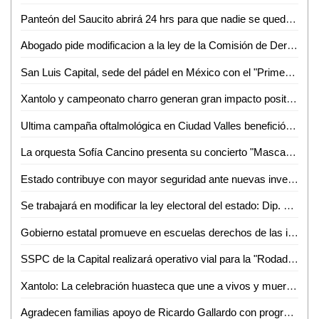
Panteón del Saucito abrirá 24 hrs para que nadie se quede sin visitar a sus seres queridos, anuncia Alcalde Galindo
Abogado pide modificacion a la ley de la Comisión de Derechos Humanos
San Luis Capital, sede del pádel en México con el "Primer Torneo Anual de Padeleros 2024"
Xantolo y campeonato charro generan gran impacto positivo a la economía de SLP
Ultima campaña oftalmológica en Ciudad Valles benefició a 70 personas
La orquesta Sofía Cancino presenta su concierto "Mascarada" en el Cossío
Estado contribuye con mayor seguridad ante nuevas inversiones: José Luis Ruiz Contreras
Se trabajará en modificar la ley electoral del estado: Dip. Rubén Guajardo Barrera
Gobierno estatal promueve en escuelas derechos de las infancias
SSPC de la Capital realizará operativo vial para la "Rodada del Terror 2024
Xantolo: La celebración huasteca que une a vivos y muertos
Agradecen familias apoyo de Ricardo Gallardo con programa seguridad alimentaria