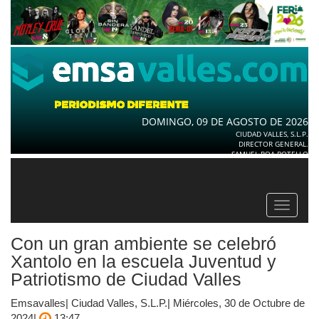
DOMINGO, 09 DE AGOSTO DE 2026
CIUDAD VALLES, S.L.P.
DIRECTOR GENERAL.
SAMUEL ROA BOTELLO
Toggle
navigat
Con un gran ambiente se celebró
Xantolo en la escuela Juventud y
Patriotismo de Ciudad Valles
Emsavalles| Ciudad Valles, S.L.P.| Miércoles, 30 de Octubre de
2024|
13:47