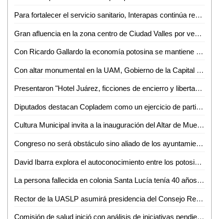
Para fortalecer el servicio sanitario, Interapas continúa renovando líneas de drenaje en la Zona Metropolitana
Gran afluencia en la zona centro de Ciudad Valles por ventas de Xantolo
Con Ricardo Gallardo la economía potosina se mantiene en constante ascenso
Con altar monumental en la UAM, Gobierno de la Capital fomenta tradiciones mexicanas
Presentaron "Hotel Juárez, ficciones de encierro y libertad" en el CEARTSLP
Diputados destacan Copladem como un ejercicio de participación ciudadana para construcción de políticas públicas democráticas
Cultura Municipal invita a la inauguración del Altar de Muertos Monumental en Honor a Ignacio López Tarso
Congreso no será obstáculo sino aliado de los ayuntamientos para una recaudación eficiente que se traduzca en acciones a favor de la comunidad
David Ibarra explora el autoconocimiento entre los potosinos en taller de salud mental
La persona fallecida en colonia Santa Lucía tenía 40 años de edad; autoridades investigan la causa de su muerte
Rector de la UASLP asumirá presidencia del Consejo Regional Noreste de ANUIES para el periodo 2025-2028
Comisión de salud inició con análisis de iniciativas pendientes de dictaminar, entre ellas la ley de protección para las personas cuidadoras