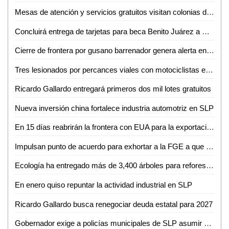
Mesas de atención y servicios gratuitos visitan colonias de Soledad
Concluirá entrega de tarjetas para beca Benito Juárez a más de 4 mil estudiantes en la Huasteca Norte
Cierre de frontera por gusano barrenador genera alerta entre ganaderos de Ciudad Valles
Tres lesionados por percances viales con motociclistas en Ciudad Valles
Ricardo Gallardo entregará primeros dos mil lotes gratuitos
Nueva inversión china fortalece industria automotriz en SLP
En 15 días reabrirán la frontera con EUA para la exportación de ganado
Impulsan punto de acuerdo para exhortar a la FGE a que esclarezca a la brevedad, el homicidio cometido contra la empresaria Sandra N.
Ecología ha entregado más de 3,400 árboles para reforestar Ciudad Valles
En enero quiso repuntar la actividad industrial en SLP
Ricardo Gallardo busca renegociar deuda estatal para 2027
Gobernador exige a policías municipales de SLP asumir su responsabilidad en seguridad