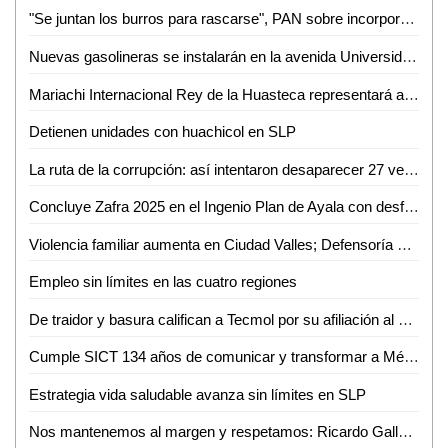
"Se juntan los burros para rascarse", PAN sobre incorporación de Tecmol al Partido Verde
Nuevas gasolineras se instalarán en la avenida Universidad de Ciudad Valles
Mariachi Internacional Rey de la Huasteca representará a México en Hungría
Detienen unidades con huachicol en SLP
La ruta de la corrupción: así intentaron desaparecer 27 vehículos del Ayuntamiento de San Luis Potosí
Concluye Zafra 2025 en el Ingenio Plan de Ayala con desfile simbólico
Violencia familiar aumenta en Ciudad Valles; Defensoría Social atiende hasta 400 casos al mes
Empleo sin límites en las cuatro regiones
De traidor y basura califican a Tecmol por su afiliación al Verde
Cumple SICT 134 años de comunicar y transformar a México
Estrategia vida saludable avanza sin límites en SLP
Nos mantenemos al margen y respetamos: Ricardo Gallardo se deslinda de afiliación de Tecmol al Verde