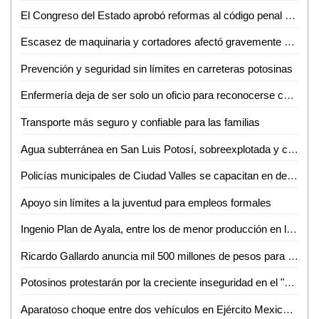
El Congreso del Estado aprobó reformas al código penal del estado para tipificar como delito la violencia vicaria
Escasez de maquinaria y cortadores afectó gravemente Zafra 2024–2025 en Ingenio Plan de Ayala
Prevención y seguridad sin límites en carreteras potosinas
Enfermería deja de ser solo un oficio para reconocerse como una carrera profesional en SLP
Transporte más seguro y confiable para las familias
Agua subterránea en San Luis Potosí, sobreexplotada y contaminada, advierte investigador de la UASLP
Policías municipales de Ciudad Valles se capacitan en delitos cibernéticos
Apoyo sin límites a la juventud para empleos formales
Ingenio Plan de Ayala, entre los de menor producción en la Zafra 2024–2025
Ricardo Gallardo anuncia mil 500 millones de pesos para emprendedores y emprendedoras potosinas
Potosinos protestarán por la creciente inseguridad en el "San Luis Amable" de Enrique Galindo
Aparatoso choque entre dos vehículos en Ejército Mexicano; solo daños materiales