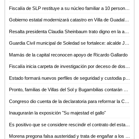
Fiscalía de SLP restituye a su núcleo familiar a 10 personas que contaban con ficha de búsqueda
Gobierno estatal modernizará catastro en Villa de Guadalupe
Resalta presidenta Claudia Sheinbaum trato digno en la atención médica que se otorga a las y los mexicanos
Guardia Civil municipal de Soledad se fortalece: alcalde Juan Manuel Navarro instala comisión de honor y justicia
Mamás de la capital reconocen apoyo de Ricardo Gallardo
Fiscalía inicia carpeta de investigación por deceso de dos personas en la capital de SLP
Estado formará nuevos perfiles de seguridad y custodia penitenciaria
Pronto, familias de Villas del Sol y Bugambilias contarán con novedosos parques recreativos
Congreso dio cuenta de la declaratoria para reformar la Constitución Política del Estado en materia de interrupción legal del embarazo
Inaugurarán la exposición "Su majestad el gallo"
Es positivo que se considere rescindir el contrato del estado con la empresa que opera el acueducto de la presa El Realito
Morena pregona falsa austeridad y trata de engañar a los ciudadanos: PRI