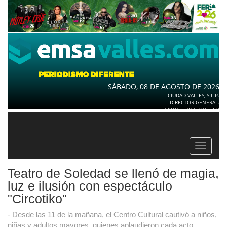
SÁBADO, 08 DE AGOSTO DE 2026
CIUDAD VALLES, S.L.P.
DIRECTOR GENERAL.
SAMUEL ROA BOTELLO
Toggle
navigat
Teatro de Soledad se llenó de magia,
luz e ilusión con espectáculo
"Circotiko"
- Desde las 11 de la mañana, el Centro Cultural cautivó a niños,
niñas y adultos mayores, quienes aplaudieron cada acto