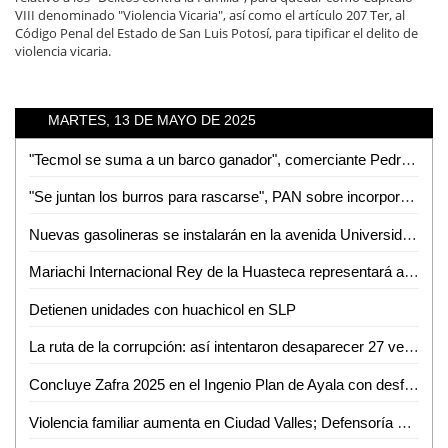
VIII denominado "Violencia Vicaria", así como el artículo 207 Ter, al
Código Penal del Estado de San Luis Potosí, para tipificar el delito de
violencia vicaria.
MARTES, 13 DE MAYO DE 2025
"Tecmol se suma a un barco ganador", comerciante Pedro "Peque" López
"Se juntan los burros para rascarse", PAN sobre incorporación de Tecmol al Partido Verde
Nuevas gasolineras se instalarán en la avenida Universidad de Ciudad Valles
Mariachi Internacional Rey de la Huasteca representará a México en Hungría
Detienen unidades con huachicol en SLP
La ruta de la corrupción: así intentaron desaparecer 27 vehículos del Ayuntamiento de San Luis Potosí
Concluye Zafra 2025 en el Ingenio Plan de Ayala con desfile simbólico
Violencia familiar aumenta en Ciudad Valles; Defensoría Social atiende hasta 400 casos al mes