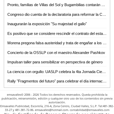
Pronto, familias de Villas del Sol y Bugambilias contarán con novedosos parques recreativos
Congreso dio cuenta de la declaratoria para reformar la Constitución Política del Estado en materia de interrupción legal del embarazo
Inaugurarán la exposición "Su majestad el gallo"
Es positivo que se considere rescindir el contrato del estado con la empresa que opera el acueducto de la presa El Realito
Morena pregona falsa austeridad y trata de engañar a los ciudadanos: PRI
Concierto de la OSSLP con el maestro Alexander Pashkov
Impulsan taller para sensibilizar en perspectiva de género
La ciencia con orgullo: UASLP celebra la 4ta Jornada Científica del Orgullo LGBTIQ+
Rally "Fragmentos del futuro" para celebrar el día internacional de los museos
emsavalles© 2006 - 2026 Todos los derechos reservados. Queda prohibida la
publicación, retransmisión, edición y cualquier otro uso de los contenidos sin previa
autorización.
Emsavalles Publicidad, Escontría, 216-A, Zona Centro, Ciudad Valles, S.L.P. Tel:481-382-
33-27 y 481-381-72-86. emsavalles@hotmail.com. contabilidad@emsavalles.com