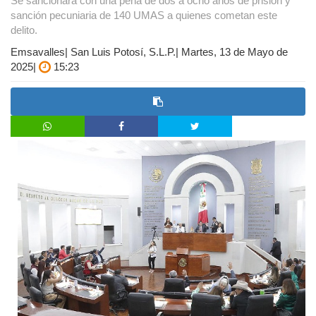
Se sancionará con una pena de dos a ocho años de prisión y
sanción pecuniaria de 140 UMAS a quienes cometan este
delito.
Emsavalles| San Luis Potosí, S.L.P.| Martes, 13 de Mayo de
2025|
15:23