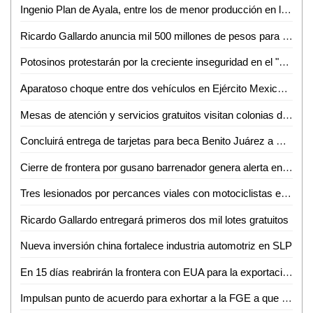
Ingenio Plan de Ayala, entre los de menor producción en la Zafra 2024–2025
Ricardo Gallardo anuncia mil 500 millones de pesos para emprendedores y emprendedoras potosinas
Potosinos protestarán por la creciente inseguridad en el "San Luis Amable" de Enrique Galindo
Aparatoso choque entre dos vehículos en Ejército Mexicano; solo daños materiales
Mesas de atención y servicios gratuitos visitan colonias de Soledad
Concluirá entrega de tarjetas para beca Benito Juárez a más de 4 mil estudiantes en la Huasteca Norte
Cierre de frontera por gusano barrenador genera alerta entre ganaderos de Ciudad Valles
Tres lesionados por percances viales con motociclistas en Ciudad Valles
Ricardo Gallardo entregará primeros dos mil lotes gratuitos
Nueva inversión china fortalece industria automotriz en SLP
En 15 días reabrirán la frontera con EUA para la exportación de ganado
Impulsan punto de acuerdo para exhortar a la FGE a que esclarezca a la brevedad, el homicidio cometido contra la empresaria Sandra N.