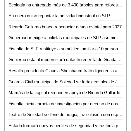
Ecología ha entregado más de 3,400 árboles para reforestar Ciudad Valles
En enero quiso repuntar la actividad industrial en SLP
Ricardo Gallardo busca renegociar deuda estatal para 2027
Gobernador exige a policías municipales de SLP asumir su responsabilidad en seguridad
Fiscalía de SLP restituye a su núcleo familiar a 10 personas que contaban con ficha de búsqueda
Gobierno estatal modernizará catastro en Villa de Guadalupe
Resalta presidenta Claudia Sheinbaum trato digno en la atención médica que se otorga a las y los mexicanos
Guardia Civil municipal de Soledad se fortalece: alcalde Juan Manuel Navarro instala comisión de honor y justicia
Mamás de la capital reconocen apoyo de Ricardo Gallardo
Fiscalía inicia carpeta de investigación por deceso de dos personas en la capital de SLP
Teatro de Soledad se llenó de magia, luz e ilusión con espectáculo "Circotiko"
Estado formará nuevos perfiles de seguridad y custodia penitenciaria