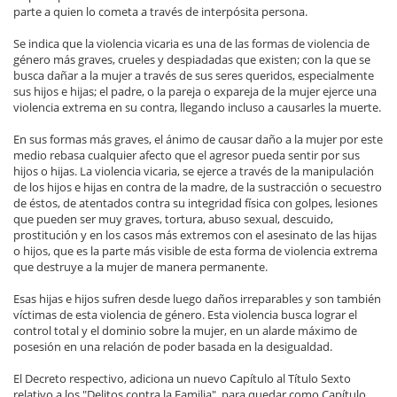
parte a quien lo cometa a través de interpósita persona.
Se indica que la violencia vicaria es una de las formas de violencia de
género más graves, crueles y despiadadas que existen; con la que se
busca dañar a la mujer a través de sus seres queridos, especialmente
sus hijos e hijas; el padre, o la pareja o expareja de la mujer ejerce una
violencia extrema en su contra, llegando incluso a causarles la muerte.
En sus formas más graves, el ánimo de causar daño a la mujer por este
medio rebasa cualquier afecto que el agresor pueda sentir por sus
hijos o hijas. La violencia vicaria, se ejerce a través de la manipulación
de los hijos e hijas en contra de la madre, de la sustracción o secuestro
de éstos, de atentados contra su integridad física con golpes, lesiones
que pueden ser muy graves, tortura, abuso sexual, descuido,
prostitución y en los casos más extremos con el asesinato de las hijas
o hijos, que es la parte más visible de esta forma de violencia extrema
que destruye a la mujer de manera permanente.
Esas hijas e hijos sufren desde luego daños irreparables y son también
víctimas de esta violencia de género. Esta violencia busca lograr el
control total y el dominio sobre la mujer, en un alarde máximo de
posesión en una relación de poder basada en la desigualdad.
El Decreto respectivo, adiciona un nuevo Capítulo al Título Sexto
relativo a los "Delitos contra la Familia", para quedar como Capítulo