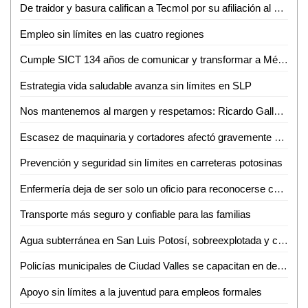
De traidor y basura califican a Tecmol por su afiliación al Verde
Empleo sin límites en las cuatro regiones
Cumple SICT 134 años de comunicar y transformar a México
Estrategia vida saludable avanza sin límites en SLP
Nos mantenemos al margen y respetamos: Ricardo Gallardo se deslinda de afiliación de Tecmol al Verde
Escasez de maquinaria y cortadores afectó gravemente Zafra 2024–2025 en Ingenio Plan de Ayala
Prevención y seguridad sin límites en carreteras potosinas
Enfermería deja de ser solo un oficio para reconocerse como una carrera profesional en SLP
Transporte más seguro y confiable para las familias
Agua subterránea en San Luis Potosí, sobreexplotada y contaminada, advierte investigador de la UASLP
Policías municipales de Ciudad Valles se capacitan en delitos cibernéticos
Apoyo sin límites a la juventud para empleos formales