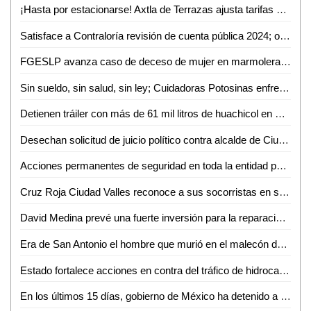
¡Hasta por estacionarse! Axtla de Terrazas ajusta tarifas y permisos en su Ley de Ingresos 2025
Satisface a Contraloría revisión de cuenta pública 2024; observaciones solo administrativas
FGESLP avanza caso de deceso de mujer en marmolera con vinculación a proceso de dos señalados
Sin sueldo, sin salud, sin ley; Cuidadoras Potosinas enfrentan abandono legislativo en SLP
Detienen tráiler con más de 61 mil litros de huachicol en SLP
Desechan solicitud de juicio político contra alcalde de Ciudad Valles
Acciones permanentes de seguridad en toda la entidad para seguir viviendo con tranquilidad y confianza
Cruz Roja Ciudad Valles reconoce a sus socorristas en su día
David Medina prevé una fuerte inversión para la reparación de vialidades dañadas por la lluvia
Era de San Antonio el hombre que murió en el malecón de Ciudad Valles
Estado fortalece acciones en contra del tráfico de hidrocarburo en las carreteras: SSPCE
En los últimos 15 días, gobierno de México ha detenido a mil 233 personas por delitos de alto impacto y asegurado cerca de 8 toneladas de droga