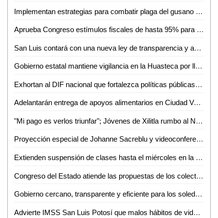
Implementan estrategias para combatir plaga del gusano cogollero en maíz en Ciudad Valles
Aprueba Congreso estímulos fiscales de hasta 95% para contribuyentes de Villa de Pozos
San Luis contará con una nueva ley de transparencia y acceso a la información, resultado del trabajo y análisis que se realiza en comisiones
Gobierno estatal mantiene vigilancia en la Huasteca por lluvias y niveles de ríos
Exhortan al DIF nacional que fortalezca políticas públicas para erradicar el matrimonio infantil y la cohabitación forzada de personas menores de edad
Adelantarán entrega de apoyos alimentarios en Ciudad Valles por afectaciones de lluvias
"Mi pago es verlos triunfar"; Jóvenes de Xilitla rumbo al Nacional de Handball
Proyección especial de Johanne Sacreblu y videoconferencia con su autora en el MAC
Extienden suspensión de clases hasta el miércoles en la Huasteca y Zona Media por lluvias
Congreso del Estado atiende las propuestas de los colectivos y analiza impacto presupuestal para su procedencia
Gobierno cercano, transparente y eficiente para los soledenses con comités de desempeño institucional
Advierte IMSS San Luis Potosí que malos hábitos de vida contribuyen al desarrollo de hipertensión en cada vez más jóvenes