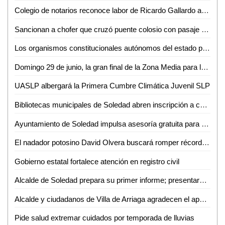
Colegio de notarios reconoce labor de Ricardo Gallardo a favor del estado
Sancionan a chofer que cruzó puente colosio con pasaje pese a inundación
Los organismos constitucionales autónomos del estado podrán presentar iniciativas ante el congreso del estado
Domingo 29 de junio, la gran final de la Zona Media para la Embajadora FENAPO 2025
UASLP albergará la Primera Cumbre Climática Juvenil SLP
Bibliotecas municipales de Soledad abren inscripción a campamentos infantiles de verano
Ayuntamiento de Soledad impulsa asesoría gratuita para preservar patrimonio histórico
El nadador potosino David Olvera buscará romper récord Guinness en Manhattan
Gobierno estatal fortalece atención en registro civil
Alcalde de Soledad prepara su primer informe; presentará más de 50 obras de infraestructura realizadas
Alcalde y ciudadanos de Villa de Arriaga agradecen el apoyo del gobierno estatal
Pide salud extremar cuidados por temporada de lluvias