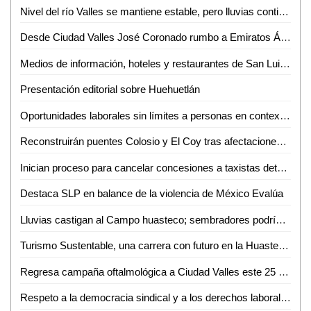
Nivel del río Valles se mantiene estable, pero lluvias continúan y podrían elevarlo: PC
Desde Ciudad Valles José Coronado rumbo a Emiratos Árabes para mostrar su talento científico
Medios de información, hoteles y restaurantes de San Luis Potosí aumentan sus ingresos
Presentación editorial sobre Huehuetlán
Oportunidades laborales sin límites a personas en contexto de movilidad
Reconstruirán puentes Colosio y El Coy tras afectaciones por lluvias
Inician proceso para cancelar concesiones a taxistas detenidos con droga en Ciudad Valles
Destaca SLP en balance de la violencia de México Evalúa
Lluvias castigan al Campo huasteco; sembradores podrían perder todo por exceso de lluvias
Turismo Sustentable, una carrera con futuro en la Huasteca; UASLP invita a conocer su oferta educativa
Regresa campaña oftalmológica a Ciudad Valles este 25 y 26 de junio
Respeto a la democracia sindical y a los derechos laborales: STPS