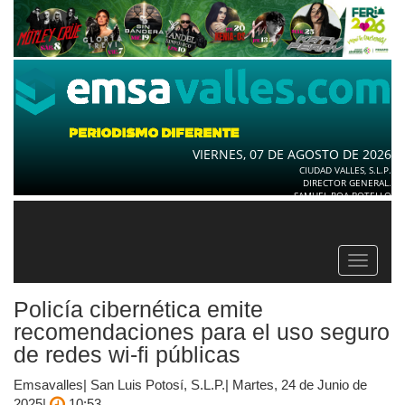
VIERNES, 07 DE AGOSTO DE 2026
CIUDAD VALLES, S.L.P.
DIRECTOR GENERAL.
SAMUEL ROA BOTELLO
Toggle
navigat
Policía cibernética emite
recomendaciones para el uso seguro
de redes wi-fi públicas
Emsavalles| San Luis Potosí, S.L.P.| Martes, 24 de Junio de
2025|
10:53