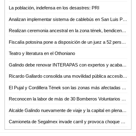
La población, indefensa en los desastres: PRI
Analizan implementar sistema de cablebús en San Luis Potosí bajo modelo concesionado
Realizan ceremonia ancestral en la zona tének, bendicen semillas para buenas cosechas
Fiscalía potosina pone a disposición de un juez a 52 personas relacionadas a diversos delitos
Teatro y literatura en el Othoniano
Galindo debe renovar INTERAPAS con expertos y acabar con la corrupción: Toño Lorca
Ricardo Gallardo consolida una movilidad pública accesible y gratuita en el estado
El Pujal y Cordillera Tének son las zonas más afectadas por las lluvias: David Medina
Reconocen la labor de más de 30 Bomberos Voluntarios de Tamuín con misa y festejo especial
Alcalde Galindo nuevamente de viaje y la capital en plena crisis por lluvias; crece el enojo ciudadano por baches
Camioneta de Segalmex invade carril y provoca choque en la Valles–Chantol