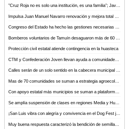
"Cruz Roja no es solo una institución, es una familia"; Javier, 41 años socorriendo vidas en Ciudad Valles
Impulsa Juan Manuel Navarro renovación y mejora total del rastro municipal en apoyo a productores
Congreso del Estado ha hecho las gestiones necesarias en términos presupuestales para la realización de consultas
Bomberos voluntarios de Tamuín desaguaron más de 60 casas tras lluvias
Protección civil estatal atiende contingencia en la huasteca
CTM y Confederación Joven llevan ayuda a comunidades incomunicadas por lluvias en Ciudad Valles
Calles serán de un solo sentido en la cabecera municipal de Soledad: Juan Manuel Navarro
Mas de 70 comunidades se suman a estrategia agroecológica contra el gusano cogollero en la Huasteca
Con apoyo estatal más municipios se suman a plataforma México
Se amplía suspensión de clases en regiones Media y Huasteca
¡San Luis vibra con alegría y convivencia en el Dog Fest juventud 2025!
Muy buena respuesta caracterizó la bendición de semillas en La Pila de Ciudad Valles: José Santos Martínez