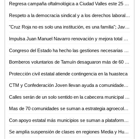
Regresa campaña oftalmológica a Ciudad Valles este 25 y 26 de junio
Respeto a la democracia sindical y a los derechos laborales: STPS
"Cruz Roja no es solo una institución, es una familia"; Javier, 41 años socorriendo vidas en Ciudad Valles
Impulsa Juan Manuel Navarro renovación y mejora total del rastro municipal en apoyo a productores
Congreso del Estado ha hecho las gestiones necesarias en términos presupuestales para la realización de consultas
Bomberos voluntarios de Tamuín desaguaron más de 60 casas tras lluvias
Protección civil estatal atiende contingencia en la huasteca
CTM y Confederación Joven llevan ayuda a comunidades incomunicadas por lluvias en Ciudad Valles
Calles serán de un solo sentido en la cabecera municipal de Soledad: Juan Manuel Navarro
Mas de 70 comunidades se suman a estrategia agroecológica contra el gusano cogollero en la Huasteca
Con apoyo estatal más municipios se suman a plataforma México
Se amplía suspensión de clases en regiones Media y Huasteca