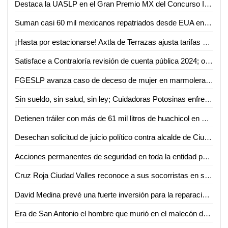
Destaca la UASLP en el Gran Premio MX del Concurso Internacional de Programación Universitaria 2025
Suman casi 60 mil mexicanos repatriados desde EUA en lo que va de 2025
¡Hasta por estacionarse! Axtla de Terrazas ajusta tarifas y permisos en su Ley de Ingresos 2025
Satisface a Contraloría revisión de cuenta pública 2024; observaciones solo administrativas
FGESLP avanza caso de deceso de mujer en marmolera con vinculación a proceso de dos señalados
Sin sueldo, sin salud, sin ley; Cuidadoras Potosinas enfrentan abandono legislativo en SLP
Detienen tráiler con más de 61 mil litros de huachicol en SLP
Desechan solicitud de juicio político contra alcalde de Ciudad Valles
Acciones permanentes de seguridad en toda la entidad para seguir viviendo con tranquilidad y confianza
Cruz Roja Ciudad Valles reconoce a sus socorristas en su día
David Medina prevé una fuerte inversión para la reparación de vialidades dañadas por la lluvia
Era de San Antonio el hombre que murió en el malecón de Ciudad Valles