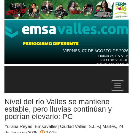
VIERNES, 07 DE AGOSTO DE 2026
CIUDAD VALLES, S.L.P.
DIRECTOR GENERAL.
SAMUEL ROA BOTELLO
Toggle
navigat
Nivel del río Valles se mantiene
estable, pero lluvias continúan y
podrían elevarlo: PC
Yuliana Reyes| Emsavalles| Ciudad Valles, S.L.P.| Martes, 24
de Junio de 2025|
13:15