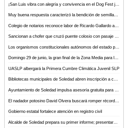
¡San Luis vibra con alegría y convivencia en el Dog Fest juventud 2025!
Muy buena respuesta caracterizó la bendición de semillas en La Pila de Ciudad Valles: José Santos Martínez
Colegio de notarios reconoce labor de Ricardo Gallardo a favor del estado
Sancionan a chofer que cruzó puente colosio con pasaje pese a inundación
Los organismos constitucionales autónomos del estado podrán presentar iniciativas ante el congreso del estado
Domingo 29 de junio, la gran final de la Zona Media para la Embajadora FENAPO 2025
UASLP albergará la Primera Cumbre Climática Juvenil SLP
Bibliotecas municipales de Soledad abren inscripción a campamentos infantiles de verano
Ayuntamiento de Soledad impulsa asesoría gratuita para preservar patrimonio histórico
El nadador potosino David Olvera buscará romper récord Guinness en Manhattan
Gobierno estatal fortalece atención en registro civil
Alcalde de Soledad prepara su primer informe; presentará más de 50 obras de infraestructura realizadas