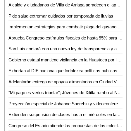
Alcalde y ciudadanos de Villa de Arriaga agradecen el apoyo del gobierno estatal
Pide salud extremar cuidados por temporada de lluvias
Implementan estrategias para combatir plaga del gusano cogollero en maíz en Ciudad Valles
Aprueba Congreso estímulos fiscales de hasta 95% para contribuyentes de Villa de Pozos
San Luis contará con una nueva ley de transparencia y acceso a la información, resultado del trabajo y análisis que se realiza en comisiones
Gobierno estatal mantiene vigilancia en la Huasteca por lluvias y niveles de ríos
Exhortan al DIF nacional que fortalezca políticas públicas para erradicar el matrimonio infantil y la cohabitación forzada de personas menores de edad
Adelantarán entrega de apoyos alimentarios en Ciudad Valles por afectaciones de lluvias
"Mi pago es verlos triunfar"; Jóvenes de Xilitla rumbo al Nacional de Handball
Proyección especial de Johanne Sacreblu y videoconferencia con su autora en el MAC
Extienden suspensión de clases hasta el miércoles en la Huasteca y Zona Media por lluvias
Congreso del Estado atiende las propuestas de los colectivos y analiza impacto presupuestal para su procedencia