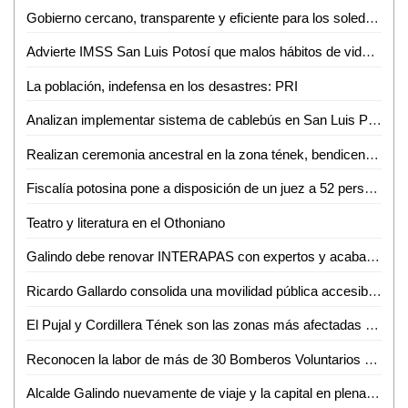
Gobierno cercano, transparente y eficiente para los soledenses con comités de desempeño institucional
Advierte IMSS San Luis Potosí que malos hábitos de vida contribuyen al desarrollo de hipertensión en cada vez más jóvenes
La población, indefensa en los desastres: PRI
Analizan implementar sistema de cablebús en San Luis Potosí bajo modelo concesionado
Realizan ceremonia ancestral en la zona tének, bendicen semillas para buenas cosechas
Fiscalía potosina pone a disposición de un juez a 52 personas relacionadas a diversos delitos
Teatro y literatura en el Othoniano
Galindo debe renovar INTERAPAS con expertos y acabar con la corrupción: Toño Lorca
Ricardo Gallardo consolida una movilidad pública accesible y gratuita en el estado
El Pujal y Cordillera Tének son las zonas más afectadas por las lluvias: David Medina
Reconocen la labor de más de 30 Bomberos Voluntarios de Tamuín con misa y festejo especial
Alcalde Galindo nuevamente de viaje y la capital en plena crisis por lluvias; crece el enojo ciudadano por baches