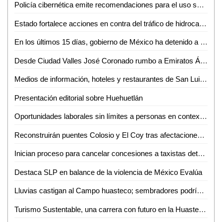
Policía cibernética emite recomendaciones para el uso seguro de redes wi-fi públicas
Estado fortalece acciones en contra del tráfico de hidrocarburo en las carreteras: SSPCE
En los últimos 15 días, gobierno de México ha detenido a mil 233 personas por delitos de alto impacto y asegurado cerca de 8 toneladas de droga
Desde Ciudad Valles José Coronado rumbo a Emiratos Árabes para mostrar su talento científico
Medios de información, hoteles y restaurantes de San Luis Potosí aumentan sus ingresos
Presentación editorial sobre Huehuetlán
Oportunidades laborales sin límites a personas en contexto de movilidad
Reconstruirán puentes Colosio y El Coy tras afectaciones por lluvias
Inician proceso para cancelar concesiones a taxistas detenidos con droga en Ciudad Valles
Destaca SLP en balance de la violencia de México Evalúa
Lluvias castigan al Campo huasteco; sembradores podrían perder todo por exceso de lluvias
Turismo Sustentable, una carrera con futuro en la Huasteca; UASLP invita a conocer su oferta educativa