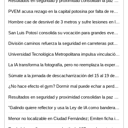
Resultados en seguridad y proximidad consolidan la paz y tranquilidad de las familias
PVEM acusa rezago en la capital potosina por falta de resultados municipales
Hombre cae de desnivel de 3 metros y sufre lesiones en la cabeza
San Luis Potosí consolida su vocación para grandes eventos con seguridad y tranquilidad
División caminos refuerza la seguridad en carreteras potosinas
Universidad Tecnológica Metropolitana impulsa vinculación educativa y formación laboral
La IA transforma la fotografía, pero no reemplaza la experiencia humana: Salvador Castro
Súmate a la jornada de descacharrización del 15 al 19 de junio
¿No hace efecto el gym? Dormir mal puede echar a perder horas de ejercicio
Resultados en seguridad y proximidad consolidan la paz y tranquilidad de las familias
"Galindo quiere reflector y usa la Ley de IA como bandera política": Héctor Serrano
Menor no localizable en Ciudad Fernández; Emiten ficha informativa para su búsqueda