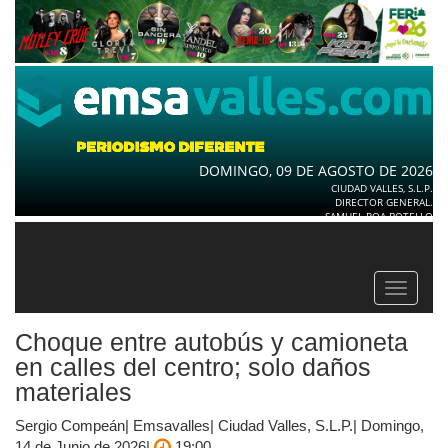
DOMINGO, 09 DE AGOSTO DE 2026
CIUDAD VALLES, S.L.P.
DIRECTOR GENERAL.
SAMUEL ROA BOTELLO
Toggle
navigat
Choque entre autobús y camioneta
en calles del centro; solo daños
materiales
Sergio Compeán| Emsavalles| Ciudad Valles, S.L.P.| Domingo,
14 de Junio de 2026|
19:00