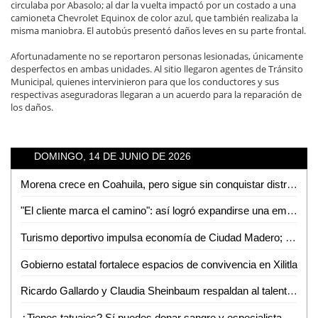
circulaba por Abasolo; al dar la vuelta impactó por un costado a una
camioneta Chevrolet Equinox de color azul, que también realizaba la
misma maniobra. El autobús presentó daños leves en su parte frontal.
Afortunadamente no se reportaron personas lesionadas, únicamente
desperfectos en ambas unidades. Al sitio llegaron agentes de Tránsito
Municipal, quienes intervinieron para que los conductores y sus
respectivas aseguradoras llegaran a un acuerdo para la reparación de
los daños.
DOMINGO, 14 DE JUNIO DE 2026
Morena crece en Coahuila, pero sigue sin conquistar distritos: Gerardo Rivera
"El cliente marca el camino": así logró expandirse una empresa de coctelería por todo el estado
Turismo deportivo impulsa economía de Ciudad Madero; Miramar se consolida como referente
Gobierno estatal fortalece espacios de convivencia en Xilitla
Ricardo Gallardo y Claudia Sheinbaum respaldan al talento potosino con experiencia mundialista
¿Tienes tatuajes? Sí puedes donar sangre y especialistas explican cómo