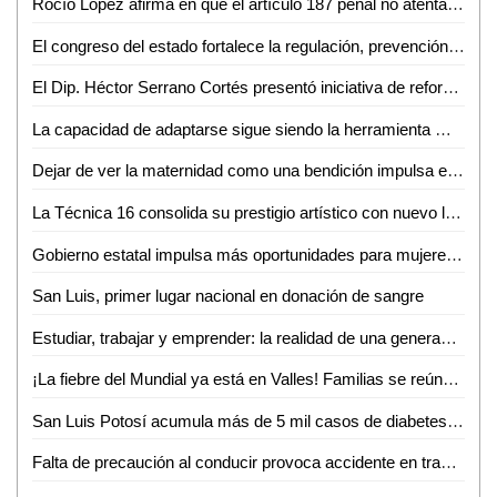
Rocío López afirma en que el artículo 187 penal no atenta contra el periodismo ético
El congreso del estado fortalece la regulación, prevención y combate de incendios forestales en San Luis Potosí
El Dip. Héctor Serrano Cortés presentó iniciativa de reforma a la ley orgánica del tribunal electoral del estado
La capacidad de adaptarse sigue siendo la herramienta más valiosa para emprender: Laura Soria
Dejar de ver la maternidad como una bendición impulsa el aumento de abortos en México
La Técnica 16 consolida su prestigio artístico con nuevo logro estatal
Gobierno estatal impulsa más oportunidades para mujeres en el autotransporte
San Luis, primer lugar nacional en donación de sangre
Estudiar, trabajar y emprender: la realidad de una generación que busca salir adelante
¡La fiebre del Mundial ya está en Valles! Familias se reúnen para completar el álbum
San Luis Potosí acumula más de 5 mil casos de diabetes tipo II en lo que va de 2026
Falta de precaución al conducir provoca accidente en transitado cruce de la colonia Obrera