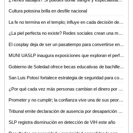
Cultura potosina brilla en desfile nacional
La fe no termina en el templo; influye en cada decisión de la vida: Miguel Ángel Lutzow
¿La piel perfecta no existe? Redes sociales crean una meta imposible
El cosplay deja de ser un pasatiempo para convertirse en una expresión artística
MUNI UASLP inaugura exposiciones que exploran el performance y la ilustración contemporánea
Gobierno de Soledad ofrece becas educativas de bachillerato y universitarias
San Luis Potosí fortalece estrategia de seguridad para consolidar entornos en paz
¿Por qué cada vez más personas cambian el dinero por paz mental?
Prometer y no cumplir; la confianza vive una de sus peores crisis
Tribunal emite declaración de ausencia por desaparición de potosino
SLP registra disminución en detección de VIH este año