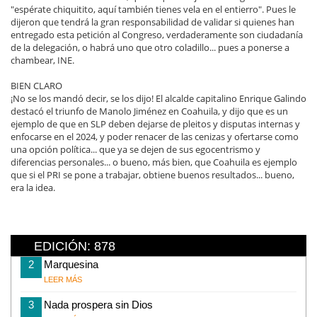
"espérate chiquitito, aquí también tienes vela en el entierro". Pues le
dijeron que tendrá la gran responsabilidad de validar si quienes han
entregado esta petición al Congreso, verdaderamente son ciudadanía
de la delegación, o habrá uno que otro coladillo... pues a ponerse a
chambear, INE.
BIEN CLARO
¡No se los mandó decir, se los dijo! El alcalde capitalino Enrique Galindo
destacó el triunfo de Manolo Jiménez en Coahuila, y dijo que es un
ejemplo de que en SLP deben dejarse de pleitos y disputas internas y
enfocarse en el 2024, y poder renacer de las cenizas y ofertarse como
una opción política... que ya se dejen de sus egocentrismo y
diferencias personales... o bueno, más bien, que Coahuila es ejemplo
que si el PRI se pone a trabajar, obtiene buenos resultados... bueno,
era la idea.
EDICIÓN: 878
2
Marquesina
LEER MÁS
3
Nada prospera sin Dios