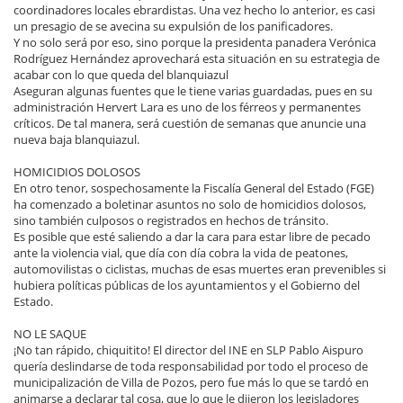
coordinadores locales ebrardistas. Una vez hecho lo anterior, es casi
un presagio de se avecina su expulsión de los panificadores.
Y no solo será por eso, sino porque la presidenta panadera Verónica
Rodríguez Hernández aprovechará esta situación en su estrategia de
acabar con lo que queda del blanquiazul
Aseguran algunas fuentes que le tiene varias guardadas, pues en su
administración Hervert Lara es uno de los férreos y permanentes
críticos. De tal manera, será cuestión de semanas que anuncie una
nueva baja blanquiazul.
HOMICIDIOS DOLOSOS
En otro tenor, sospechosamente la Fiscalía General del Estado (FGE)
ha comenzado a boletinar asuntos no solo de homicidios dolosos,
sino también culposos o registrados en hechos de tránsito.
Es posible que esté saliendo a dar la cara para estar libre de pecado
ante la violencia vial, que día con día cobra la vida de peatones,
automovilistas o ciclistas, muchas de esas muertes eran prevenibles si
hubiera políticas públicas de los ayuntamientos y el Gobierno del
Estado.
NO LE SAQUE
¡No tan rápido, chiquitito! El director del INE en SLP Pablo Aispuro
quería deslindarse de toda responsabilidad por todo el proceso de
municipalización de Villa de Pozos, pero fue más lo que se tardó en
animarse a declarar tal cosa, que lo que le dijeron los legisladores