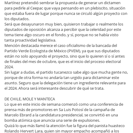
Martínez pretendió sembrar la propuesta de generar un dictamen
para pedirle al Ceepac que vaya pensando en un plebiscito, situación
que estaba fuera de lugar porque nunca se circuló algún proyecto con
los diputados.
Será que desayunaron muy bien, quisieron trabajar o realmente los
diputados de oposición alcanza a percibir que la celeridad por este
tema tiene algo oscuro en el fondo, y sí, porque no se había visto
tanta proactividad legislativa.
Mención destacada merece el caso oficialismo de la bancada del
Partido Verde Ecologista de México (PVEM), ya que sus diputados
están no solo apoyando el proyecto, sino que lo quieren sí o sí antes
de finales del mes de octubre, que es el inicio del proceso electoral
2024.
Sin lugar a dudas, el partido tucanezco sabe algo que mucha gente no,
porque de otra forma no andaría tan urgido para dictaminar este
asunto. Seguro que la delegación tiene un ingrediente relevante para
el 2024. Ahora será interesante descubrir de qué se trata.
DE CHILE, MOLE Y MANTECA
Lo que en este inicio de semana comenzó como una conferencia de
prensa más de promotores en Sa Luis Potosí de la campaña de
Marcelo Ebrard a la candidatura presidencial, se convirtió en una
bomba atómica que anuncia una serie de expulsiones.
Quizá lo que más llamó la atención fue la figura del panista huasteco
Rolando Hervert Lara, quien sin mayor empacho acompañó a los