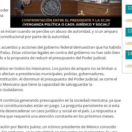
1
 Poder
na
LEE
1
se inician cuando se percibe un abuso de autoridad, y si un amparo
onstitucional por parte de la autoridad.
LEE
, acuerdos y acciones del gobierno federal demuestran que ha habido
 Palau. Estas victorias legales en contra del gobierno no han sido bien
1
ado a la propuesta de reducir el presupuesto del Poder Judicial.
LEE
tivo en todos los mexicanos. Los juicios de amparo no se limitan a
 afectan a presidencias municipales, policías, gobernadores,
stitución. Al disminuir el presupuesto del Poder Judicial, se corre el
ado Mexicano que tiene la capacidad de salvaguardar la
s ciudadanos.
CJN continúa generando preocupación en la sociedad mexicana, ya que
chos constitucionales están en juego. La pregunta persistente es si esta
ía desencadenar un caos jurídico y social en el país. La respuesta a
tema que requerirá una atención constante en los próximos meses.
ación por Benito Juárez, un icónico presidente de México conocido
. Sin embargo, en la actualidad, se encuentra en el epicentro de una