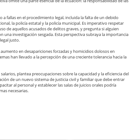
tiva omite una parte esencial de la ecuación: la responsabilidad de las
a fallas en el procedimiento legal, incluida la falta de un debido
al, la policía estatal y la policía municipal. Es imperativo respetar
uso de aquellos acusados de delitos graves, y pregunta si alguien
on una investigación sesgada. Esta perspectiva subraya la importancia
egal justo.
n aumento en desapariciones forzadas y homicidios dolosos en
mas han llevado a la percepción de una creciente tolerancia hacia la
salarios, plantea preocupaciones sobre la capacidad y la eficiencia del
ción de un nuevo sistema de justicia civil y familiar que debe entrar
acitar al personal y establecer las salas de juicios orales podría
mas necesarias.