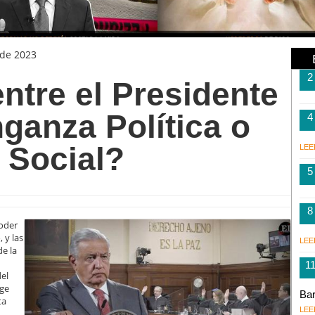
 de 2023
2
ntre el Presidente
ganza Política o
4
 Social?
LEE
5
8
Poder
 y las
LEE
de la
1
el
rge
Bar
ta
LEE