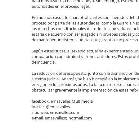
para movilizar a su base de apoyo. Sin embargo, esta narra
autoridades en el proceso legal.
En muchos casos, los narcotraficantes son liberados debido 
proceso por parte de las autoridades, como la Guardia Nacion
los derechos constitucionales de todos los individuos, incl
estaría de acuerdo con ser juzgado sin pruebas sólidas y c
de mantener un sistema judicial que garantice un proceso l
Según estadísticas, el sexenio actual ha experimentado u
comparación con administraciones anteriores. Estos proble
delincuencia.
La reducción del presupuesto, junto con la disminución de 
sistema judicial. Además, se hizo hincapié en la implementa
en vigor en los próximos años. La falta de recursos para cap
obstaculizar gravemente la implementación de estas refor
facebook. emsavalles Multimedia
twitter. @emsavalles
sitio web. emsavalles.com
e-mail. emsavalles@hotmail.com