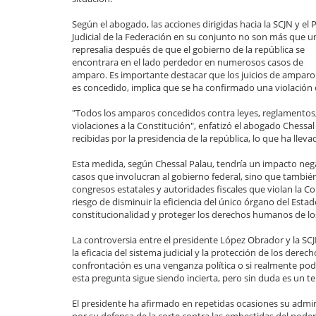
Según el abogado, las acciones dirigidas hacia la SCJN y el
Judicial de la Federación en su conjunto no son más que u
represalia después de que el gobierno de la república se
encontrara en el lado perdedor en numerosos casos de
amparo. Es importante destacar que los juicios de amparo 
es concedido, implica que se ha confirmado una violación c
"Todos los amparos concedidos contra leyes, reglamentos
violaciones a la Constitución", enfatizó el abogado Chessal
recibidas por la presidencia de la república, lo que ha llev
Esta medida, según Chessal Palau, tendría un impacto nega
casos que involucran al gobierno federal, sino que también
congresos estatales y autoridades fiscales que violan la Con
riesgo de disminuir la eficiencia del único órgano del Est
constitucionalidad y proteger los derechos humanos de lo
La controversia entre el presidente López Obrador y la S
la eficacia del sistema judicial y la protección de los dere
confrontación es una venganza política o si realmente podr
esta pregunta sigue siendo incierta, pero sin duda es un 
El presidente ha afirmado en repetidas ocasiones su admir
por su defensa de la corte contra las embestidas del poder