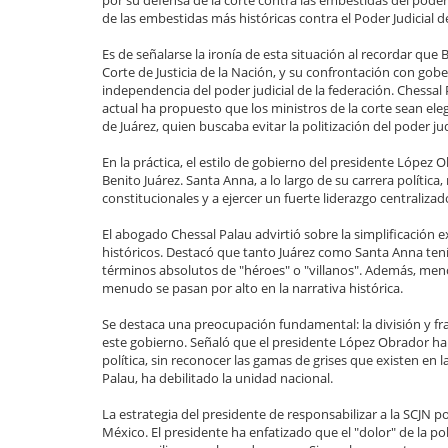
de las embestidas más históricas contra el Poder Judicial 
Es de señalarse la ironía de esta situación al recordar qu
Corte de Justicia de la Nación, y su confrontación con gob
independencia del poder judicial de la federación. Chessal
actual ha propuesto que los ministros de la corte sean ele
de Juárez, quien buscaba evitar la politización del poder ju
En la práctica, el estilo de gobierno del presidente Lópe
Benito Juárez. Santa Anna, a lo largo de su carrera polític
constitucionales y a ejercer un fuerte liderazgo centralizad
El abogado Chessal Palau advirtió sobre la simplificación exc
históricos. Destacó que tanto Juárez como Santa Anna tenía
términos absolutos de "héroes" o "villanos". Además, menci
menudo se pasan por alto en la narrativa histórica.
Se destaca una preocupación fundamental: la división y 
este gobierno. Señaló que el presidente López Obrador ha 
política, sin reconocer las gamas de grises que existen en la
Palau, ha debilitado la unidad nacional.
La estrategia del presidente de responsabilizar a la SCJN 
México. El presidente ha enfatizado que el "dolor" de la p