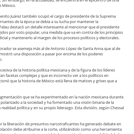
de México.
e Benito Juárez también ocupó el cargo de presidente de la Suprema
ernantes de la época se debía a su lucha por mantener la
 Palau destacó un detalle interesante al mencionar que el presidente
gidos por voto popular, una medida que va en contra de los principios
dicial y mantenerlo al margen de los procesos políticos y electorales.
z Obrador se asemeja más al de Antonio López de Santa Anna que al de
a, mostró una disposición a pasar por encima de los poderes
o.
esiva de la historia política mexicana y de la figura de los líderes
n facetas complejas y que es incorrecto ver a los políticos en
onó que la historia de México está llena de matices y grises que a
fragmentación que se ha experimentado en la nación mexicana durante
polarizado a la sociedad y ha fomentado una visión binaria de la
 realidad política y en su propio liderazgo. Esta división, según Chessal
por la liberación de presuntos narcotraficantes ha generado debate en
oblación debe atribuirse a la corte, utilizándolo como una herramienta