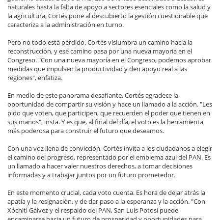
naturales hasta la falta de apoyo a sectores esenciales como la salud y
la agricultura, Cortés pone al descubierto la gestión cuestionable que
caracteriza a la administración en turno.
Pero no todo está perdido. Cortés vislumbra un camino hacia la
reconstrucción, y ese camino pasa por una nueva mayoría en el
Congreso. "Con una nueva mayoría en el Congreso, podemos aprobar
medidas que impulsen la productividad y den apoyo real a las
regiones", enfatiza.
En medio de este panorama desafiante, Cortés agradece la
oportunidad de compartir su visión y hace un llamado a la acción. "Les
pido que voten, que participen, que recuerden el poder que tienen en
sus manos", insta. Y es que, al final del día, el voto es la herramienta
más poderosa para construir el futuro que deseamos.
Con una voz llena de convicción, Cortés invita a los ciudadanos a elegir
el camino del progreso, representado por el emblema azul del PAN. Es
un llamado a hacer valer nuestros derechos, a tomar decisiones
informadas y a trabajar juntos por un futuro prometedor.
En este momento crucial, cada voto cuenta. Es hora de dejar atrás la
apatía y la resignación, y de dar paso a la esperanza y la acción. "Con
Xóchitl Gálvez y el respaldo del PAN, San Luis Potosí puede
encaminarse hacia un futuro de prosperidad y oportunidades para