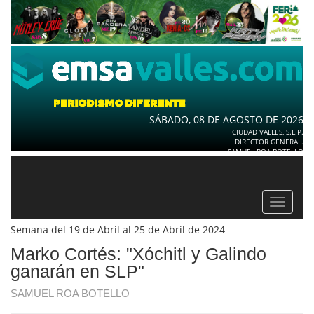
SÁBADO, 08 DE AGOSTO DE 2026
CIUDAD VALLES, S.L.P.
DIRECTOR GENERAL.
SAMUEL ROA BOTELLO
Toggle
navigat
Semana del 19 de Abril al 25 de Abril de 2024
Marko Cortés: "Xóchitl y Galindo
ganarán en SLP"
SAMUEL ROA BOTELLO