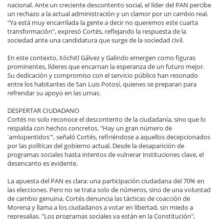
nacional. Ante un creciente descontento social, el líder del PAN percibe
un rechazo a la actual administración y un clamor por un cambio real.
"Ya está muy encarrilada la gente a decir no queremos este cuarta
transformación", expresó Cortés, reflejando la respuesta de la
sociedad ante una candidatura que surge de la sociedad civil.
En este contexto, Xóchitl Gálvez y Galindo emergen como figuras
prominentes, líderes que encarnan la esperanza de un futuro mejor.
Su dedicación y compromiso con el servicio público han resonado
entre los habitantes de San Luis Potosí, quienes se preparan para
refrendar su apoyo en las urnas.
DESPERTAR CIUDADANO
Cortés no solo reconoce el descontento de la ciudadanía, sino que lo
respalda con hechos concretos. "Hay un gran número de
'amlopentidos'", señaló Cortés, refiriéndose a aquellos decepcionados
por las políticas del gobierno actual. Desde la desaparición de
programas sociales hasta intentos de vulnerar instituciones clave, el
desencanto es evidente.
La apuesta del PAN es clara: una participación ciudadana del 70% en
las elecciones. Pero no se trata solo de números, sino de una voluntad
de cambio genuina. Cortés denuncia las tácticas de coacción de
Morena y llama a los ciudadanos a votar en libertad, sin miedo a
represalias. "Los programas sociales ya están en la Constitución",