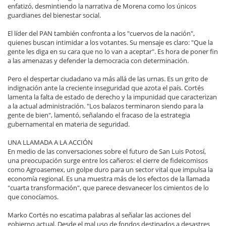
enfatizó, desmintiendo la narrativa de Morena como los únicos
guardianes del bienestar social.
El líder del PAN también confronta a los "cuervos de la nación",
quienes buscan intimidar a los votantes. Su mensaje es claro: "Que la
gente les diga en su cara que no lo van a aceptar". Es hora de poner fin
a las amenazas y defender la democracia con determinación.
Pero el despertar ciudadano va más allá de las urnas. Es un grito de
indignación ante la creciente inseguridad que azota el país. Cortés
lamenta la falta de estado de derecho y la impunidad que caracterizan
a la actual administración. "Los balazos terminaron siendo para la
gente de bien", lamentó, señalando el fracaso de la estrategia
gubernamental en materia de seguridad.
UNA LLAMADA A LA ACCIÓN
En medio de las conversaciones sobre el futuro de San Luis Potosí,
una preocupación surge entre los cañeros: el cierre de fideicomisos
como Agroasemex, un golpe duro para un sector vital que impulsa la
economía regional. Es una muestra más de los efectos de la llamada
"cuarta transformación", que parece desvanecer los cimientos de lo
que conocíamos.
Marko Cortés no escatima palabras al señalar las acciones del
gobierno actual. Desde el mal uso de fondos destinados a desastres