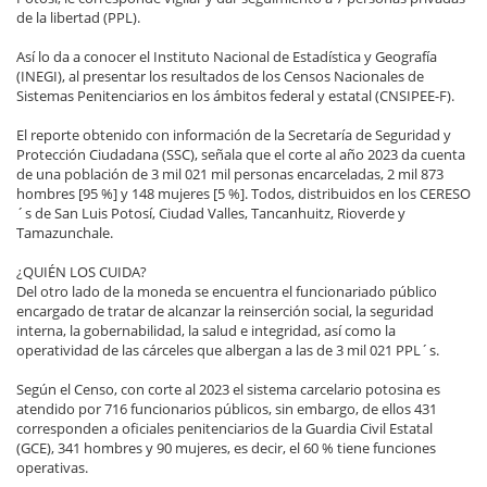
de la libertad (PPL).
Así lo da a conocer el Instituto Nacional de Estadística y Geografía
(INEGI), al presentar los resultados de los Censos Nacionales de
Sistemas Penitenciarios en los ámbitos federal y estatal (CNSIPEE-F).
El reporte obtenido con información de la Secretaría de Seguridad y
Protección Ciudadana (SSC), señala que el corte al año 2023 da cuenta
de una población de 3 mil 021 mil personas encarceladas, 2 mil 873
hombres [95 %] y 148 mujeres [5 %]. Todos, distribuidos en los CERESO
´s de San Luis Potosí, Ciudad Valles, Tancanhuitz, Rioverde y
Tamazunchale.
¿QUIÉN LOS CUIDA?
Del otro lado de la moneda se encuentra el funcionariado público
encargado de tratar de alcanzar la reinserción social, la seguridad
interna, la gobernabilidad, la salud e integridad, así como la
operatividad de las cárceles que albergan a las de 3 mil 021 PPL´s.
Según el Censo, con corte al 2023 el sistema carcelario potosina es
atendido por 716 funcionarios públicos, sin embargo, de ellos 431
corresponden a oficiales penitenciarios de la Guardia Civil Estatal
(GCE), 341 hombres y 90 mujeres, es decir, el 60 % tiene funciones
operativas.