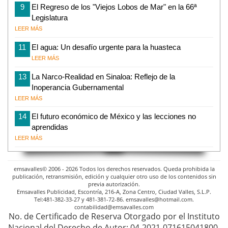
9
El Regreso de los "Viejos Lobos de Mar" en la 66ª
Legislatura
LEER MÁS
11
El agua: Un desafío urgente para la huasteca
LEER MÁS
13
La Narco-Realidad en Sinaloa: Reflejo de la
Inoperancia Gubernamental
LEER MÁS
14
El futuro económico de México y las lecciones no
aprendidas
LEER MÁS
emsavalles© 2006 - 2026 Todos los derechos reservados. Queda prohibida la
publicación, retransmisión, edición y cualquier otro uso de los contenidos sin
previa autorización.
Emsavalles Publicidad, Escontría, 216-A, Zona Centro, Ciudad Valles, S.L.P.
Tel:481-382-33-27 y 481-381-72-86. emsavalles@hotmail.com.
contabilidad@emsavalles.com
No. de Certificado de Reserva Otorgado por el Instituto
Nacional del Derecho de Autor: 04-2021-071615041800-