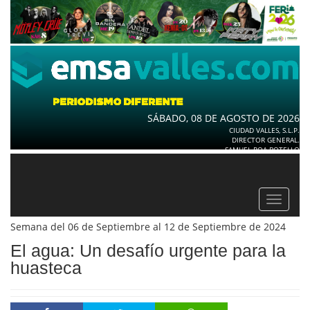
SÁBADO, 08 DE AGOSTO DE 2026
CIUDAD VALLES, S.L.P.
DIRECTOR GENERAL.
SAMUEL ROA BOTELLO
Toggle
navigat
Semana del 06 de Septiembre al 12 de Septiembre de 2024
El agua: Un desafío urgente para la
huasteca