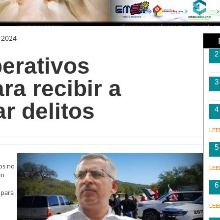
 2024
2
erativos
a recibir a
3
r delitos
4
LEE
5
os no
LEE
io
6
 para
LEE