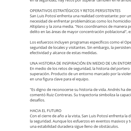
OPERATIVOS ESTRATÉGICOS Y RETOS PERSISTENTES
San Luis Potosí enfrenta una realidad contrastante: por un 
necesidad de enfrentar problemáticas como los homicidios 
Altiplano y la zona media. "Nos coordinamos de manera pun
delito en las áreas de mayor concentración poblacional", ex
Los esfuerzos incluyen programas específicos como el Oper
seguridad de locales y visitantes. Sin embargo, la persisten
efectividad y alcance de estas medidas.
UNA HISTORIA DE INSPIRACIÓN EN MEDIO DE UN ENTO
En medio de los retos de seguridad, la historia del porter
superación. Producto de un entorno marcado por la violen
en una figura clave para el equipo.
"Es digno de reconocerse su historia de vida. Andrés ha de
comentó Ruiz Contreras. Su trayectoria simboliza la capac
desafíos.
HACIA EL FUTURO
Con el cierre de año a la vista, San Luis Potosí enfrenta la
la seguridad. Aunque los esfuerzos en eventos masivos y 
una estabilidad duradera sigue lleno de obstáculos.