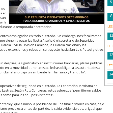
6
 los
os en
8
 San
ar la
os durante la temporada decembrina.
LEE
1
ntes desplegados en todo el estado. Sin embargo, nos focalizamos
e vienen a pasar las fiestas", señaló el secretario de Seguridad
Guardia Civil, la División Caminos, la Guardia Nacional y las
LEE
s de extorsiones y robos en su trayecto hacia San Luis Potosí y otros
1
un despliegue significativo en instituciones bancarias, plazas públicas
LEE
ento en la movilidad durante estas fechas obligan a las autoridades a
concluir el año bajo un ambiente familiar sano y tranquilo".
1
s operativos de seguridad en el estado. La Federación Mexicana de
so Lastras. Según Ruiz Contreras, estos esfuerzos "permitieron saldos
s como para los equipos visitantes".
nterrey, que eliminó la posibilidad de una final histórica en casa, dejó
smo prevalecía antes del partido, la caída evidencia que, al igual que
to deportivo.