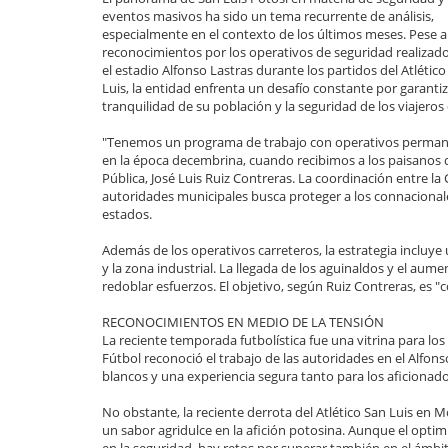
eventos masivos ha sido un tema recurrente de análisis,
especialmente en el contexto de los últimos meses. Pese a
reconocimientos por los operativos de seguridad realizad
el estadio Alfonso Lastras durante los partidos del Atlético
Luis, la entidad enfrenta un desafío constante por garantiz
tranquilidad de su población y la seguridad de los viajer
"Tenemos un programa de trabajo con operativos permane
en la época decembrina, cuando recibimos a los paisanos qu
Pública, José Luis Ruiz Contreras. La coordinación entre la 
autoridades municipales busca proteger a los connacionale
estados.
Además de los operativos carreteros, la estrategia incluye 
y la zona industrial. La llegada de los aguinaldos y el aum
redoblar esfuerzos. El objetivo, según Ruiz Contreras, es "
RECONOCIMIENTOS EN MEDIO DE LA TENSIÓN
La reciente temporada futbolística fue una vitrina para lo
Fútbol reconoció el trabajo de las autoridades en el Alfon
blancos y una experiencia segura tanto para los aficionado
No obstante, la reciente derrota del Atlético San Luis en Mo
un sabor agridulce en la afición potosina. Aunque el optimi
en la seguridad, hay retos por superar también en el ámbi