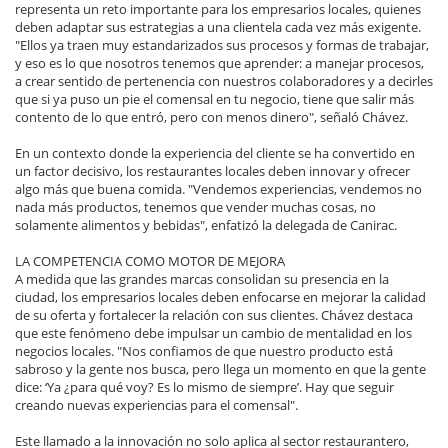
representa un reto importante para los empresarios locales, quienes
deben adaptar sus estrategias a una clientela cada vez más exigente.
"Ellos ya traen muy estandarizados sus procesos y formas de trabajar,
y eso es lo que nosotros tenemos que aprender: a manejar procesos,
a crear sentido de pertenencia con nuestros colaboradores y a decirles
que si ya puso un pie el comensal en tu negocio, tiene que salir más
contento de lo que entró, pero con menos dinero", señaló Chávez.
En un contexto donde la experiencia del cliente se ha convertido en
un factor decisivo, los restaurantes locales deben innovar y ofrecer
algo más que buena comida. "Vendemos experiencias, vendemos no
nada más productos, tenemos que vender muchas cosas, no
solamente alimentos y bebidas", enfatizó la delegada de Canirac.
LA COMPETENCIA COMO MOTOR DE MEJORA
A medida que las grandes marcas consolidan su presencia en la
ciudad, los empresarios locales deben enfocarse en mejorar la calidad
de su oferta y fortalecer la relación con sus clientes. Chávez destaca
que este fenómeno debe impulsar un cambio de mentalidad en los
negocios locales. "Nos confiamos de que nuestro producto está
sabroso y la gente nos busca, pero llega un momento en que la gente
dice: ‘Ya ¿para qué voy? Es lo mismo de siempre’. Hay que seguir
creando nuevas experiencias para el comensal".
Este llamado a la innovación no solo aplica al sector restaurantero,