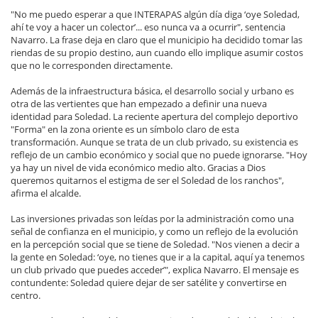
"No me puedo esperar a que INTERAPAS algún día diga ‘oye Soledad,
ahí te voy a hacer un colector’... eso nunca va a ocurrir", sentencia
Navarro. La frase deja en claro que el municipio ha decidido tomar las
riendas de su propio destino, aun cuando ello implique asumir costos
que no le corresponden directamente.
Además de la infraestructura básica, el desarrollo social y urbano es
otra de las vertientes que han empezado a definir una nueva
identidad para Soledad. La reciente apertura del complejo deportivo
"Forma" en la zona oriente es un símbolo claro de esta
transformación. Aunque se trata de un club privado, su existencia es
reflejo de un cambio económico y social que no puede ignorarse. "Hoy
ya hay un nivel de vida económico medio alto. Gracias a Dios
queremos quitarnos el estigma de ser el Soledad de los ranchos",
afirma el alcalde.
Las inversiones privadas son leídas por la administración como una
señal de confianza en el municipio, y como un reflejo de la evolución
en la percepción social que se tiene de Soledad. "Nos vienen a decir a
la gente en Soledad: ‘oye, no tienes que ir a la capital, aquí ya tenemos
un club privado que puedes acceder’", explica Navarro. El mensaje es
contundente: Soledad quiere dejar de ser satélite y convertirse en
centro.