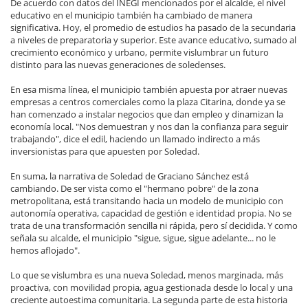
De acuerdo con datos del INEGI mencionados por el alcalde, el nivel
educativo en el municipio también ha cambiado de manera
significativa. Hoy, el promedio de estudios ha pasado de la secundaria
a niveles de preparatoria y superior. Este avance educativo, sumado al
crecimiento económico y urbano, permite vislumbrar un futuro
distinto para las nuevas generaciones de soledenses.
En esa misma línea, el municipio también apuesta por atraer nuevas
empresas a centros comerciales como la plaza Citarina, donde ya se
han comenzado a instalar negocios que dan empleo y dinamizan la
economía local. "Nos demuestran y nos dan la confianza para seguir
trabajando", dice el edil, haciendo un llamado indirecto a más
inversionistas para que apuesten por Soledad.
En suma, la narrativa de Soledad de Graciano Sánchez está
cambiando. De ser vista como el "hermano pobre" de la zona
metropolitana, está transitando hacia un modelo de municipio con
autonomía operativa, capacidad de gestión e identidad propia. No se
trata de una transformación sencilla ni rápida, pero sí decidida. Y como
señala su alcalde, el municipio "sigue, sigue, sigue adelante... no le
hemos aflojado".
Lo que se vislumbra es una nueva Soledad, menos marginada, más
proactiva, con movilidad propia, agua gestionada desde lo local y una
creciente autoestima comunitaria. La segunda parte de esta historia