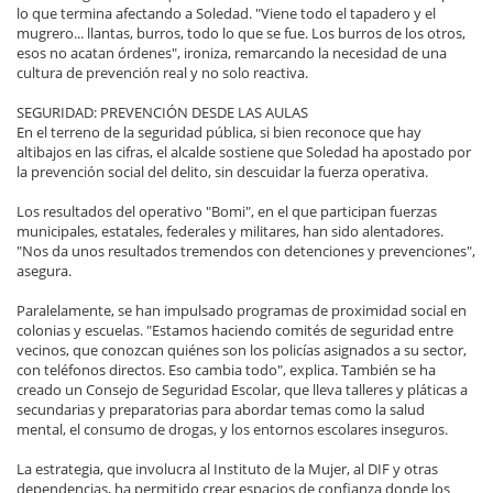
lo que termina afectando a Soledad. "Viene todo el tapadero y el
mugrero... llantas, burros, todo lo que se fue. Los burros de los otros,
esos no acatan órdenes", ironiza, remarcando la necesidad de una
cultura de prevención real y no solo reactiva.
SEGURIDAD: PREVENCIÓN DESDE LAS AULAS
En el terreno de la seguridad pública, si bien reconoce que hay
altibajos en las cifras, el alcalde sostiene que Soledad ha apostado por
la prevención social del delito, sin descuidar la fuerza operativa.
Los resultados del operativo "Bomi", en el que participan fuerzas
municipales, estatales, federales y militares, han sido alentadores.
"Nos da unos resultados tremendos con detenciones y prevenciones",
asegura.
Paralelamente, se han impulsado programas de proximidad social en
colonias y escuelas. "Estamos haciendo comités de seguridad entre
vecinos, que conozcan quiénes son los policías asignados a su sector,
con teléfonos directos. Eso cambia todo", explica. También se ha
creado un Consejo de Seguridad Escolar, que lleva talleres y pláticas a
secundarias y preparatorias para abordar temas como la salud
mental, el consumo de drogas, y los entornos escolares inseguros.
La estrategia, que involucra al Instituto de la Mujer, al DIF y otras
dependencias, ha permitido crear espacios de confianza donde los