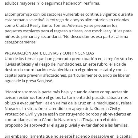
adultos mayores. Y lo seguimos haciendo", reafirma.
El compromiso con los sectores vulnerables continúa vigente: durante
esta semana se activó la entrega de apoyos alimentarios en colonias
como Ciudad Real y Santo Tomás. Además, ya se preparan los
paquetes escolares para el regreso a clases, con mochilas y útiles para
niños de primaria y secundaria. "No descuidamos esa parte", afirma
categóricamente.
PREPARACIÓN ANTE LLUVIAS Y CONTINGENCIAS
Uno de los temas que han generado preocupación en la región son las
lluvias atípicas y el riesgo de inundaciones. En este rubro, el alcalde
destaca la coordinación establecida con el gobierno estatal y con la
capital para prevenir afectaciones, particularmente cuando se liberan
aguas de la presa San José.
"Nosotros somos la parte más baja, y cuando abren compuertas sin
avisar, recibimos todo el golpe. La tormenta del pasado sábado nos
obligó a evacuar familias en Palma de la Cruz en la madrugada", relata
Navarro. La situación se atendió con apoyo de la Guardia Civil y
Protección Civil, y ya se están construyendo bordos y abrevaderos en
comunidades como Cándido Navarro y La Tinaja, con el doble
propósito de aprovechar el agua pluvial y evitar daños a las familias.
Sin embargo, lamenta que no se esté haciendo desazolve en la capital,