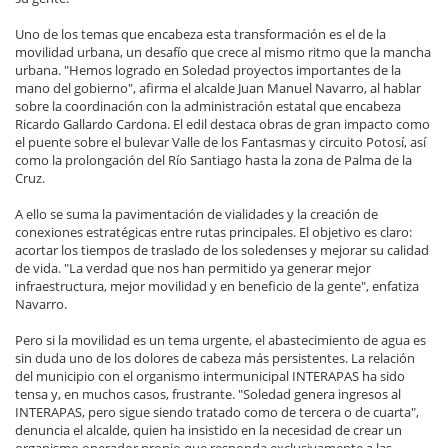
Uno de los temas que encabeza esta transformación es el de la
movilidad urbana, un desafío que crece al mismo ritmo que la mancha
urbana. "Hemos logrado en Soledad proyectos importantes de la
mano del gobierno", afirma el alcalde Juan Manuel Navarro, al hablar
sobre la coordinación con la administración estatal que encabeza
Ricardo Gallardo Cardona. El edil destaca obras de gran impacto como
el puente sobre el bulevar Valle de los Fantasmas y circuito Potosí, así
como la prolongación del Río Santiago hasta la zona de Palma de la
Cruz.
A ello se suma la pavimentación de vialidades y la creación de
conexiones estratégicas entre rutas principales. El objetivo es claro:
acortar los tiempos de traslado de los soledenses y mejorar su calidad
de vida. "La verdad que nos han permitido ya generar mejor
infraestructura, mejor movilidad y en beneficio de la gente", enfatiza
Navarro.
Pero si la movilidad es un tema urgente, el abastecimiento de agua es
sin duda uno de los dolores de cabeza más persistentes. La relación
del municipio con el organismo intermunicipal INTERAPAS ha sido
tensa y, en muchos casos, frustrante. "Soledad genera ingresos al
INTERAPAS, pero sigue siendo tratado como de tercera o de cuarta",
denuncia el alcalde, quien ha insistido en la necesidad de crear un
organismo operador propio que responda exclusivamente a las