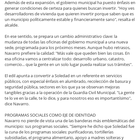
Además de esta expansión, el gobierno municipal ha puesto énfasis en
generar condiciones de certeza para quienes buscan invertir. "Hoy ves
desarrolladores de vivienda que quieren invertir porque saben que es
un municipio políticamente estable y financieramente sano", resalta el
alcalde.
En ese sentido, se prepara un cambio administrativo clave: la
mudanza de todas las oficinas del gobierno municipal a una nueva
sede, programada para los próximos meses. Aunque hubo retrasos,
Navarro prefiere la calidad: "Más vale que queden bien las cosas. En
esa oficina vamos a centralizar todo: desarrollo urbano, catastro,
comercio... que la gente en un solo lugar pueda realizar sus trámites".
El edil apunta a convertir a Soledad en un referente en servicios
públicos, con especial énfasis en alumbrado, recolección de basura y
seguridad pública, sectores en los que ya se observan mejoras
tangibles gracias a la operación de la Guardia Civil Municipal. "La gente
te lo ve en la calle, te lo dice, y para nosotros eso es importantísimo",
dice Navarro.
PROGRAMAS SOCIALES COMO EJE DE IDENTIDAD
Navarro no pierde de vista una de las banderas más emblemáticas del
municipio: sus programas sociales. "Siempre he dicho que Soledad fue
la cuna de los programas sociales: purificadoras, tortillerías
subsidiadas, el programa alimentario, apoyo a madres solteras y