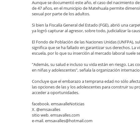
Aunque se documentó este año, el caso del nacimiento de
de 47 años, en el municipio de Matehuala permite dimensi
sexual por parte de los adultos.
Si bien la Fiscalía General del Estado (FGE), abrió una carp
ya logró capturar al agresor, sobre todo, judicializar la causa
El Fondo de Población de las Naciones Unidas (UNFPA), 
significa que se ha fallado en garantizar sus derechos. La
escuela, por lo que su inserción al mercado laboral suele s
"Además, su salud e incluso su vida están en riesgo. Las c
en niñas y adolescentes", señala la organización internacio
Concluye que el embarazo a temprana edad no sólo afecta a
las opciones de las y los adolescentes para construir su pr
acceder a oportunidades.
facebook. emsavalleNoticias
X. @emsavalles
sitio web. emsavalles.com
e-mail. emsavalles@hotmail.com