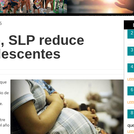
5
2
, SLP reduce
lescentes
3
4
LEE
 que
6
io de
LEE
e.
8
tre
el año
qu
LEE