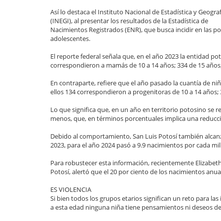
Así lo destaca el Instituto Nacional de Estadística y Geograf
(INEGI), al presentar los resultados de la Estadística de
Nacimientos Registrados (ENR), que busca incidir en las po
adolescentes.
El reporte federal señala que, en el año 2023 la entidad po
correspondieron a mamás de 10 a 14 años; 334 de 15 años, 
En contraparte, refiere que el año pasado la cuantía de ni
ellos 134 correspondieron a progenitoras de 10 a 14 años; 
Lo que significa que, en un año en territorio potosino se 
menos, que, en términos porcentuales implica una reducc
Debido al comportamiento, San Luis Potosí también alcanzó
2023, para el año 2024 pasó a 9.9 nacimientos por cada mi
Para robustecer esta información, recientemente Elizabeth 
Potosí, alertó que el 20 por ciento de los nacimientos anu
ES VIOLENCIA
Si bien todos los grupos etarios significan un reto para las 
a esta edad ninguna niña tiene pensamientos ni deseos de 