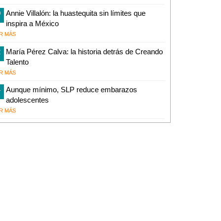
0
Annie Villalón: la huastequita sin límites que
inspira a México
R MÁS
2
María Pérez Calva: la historia detrás de Creando
Talento
R MÁS
4
Aunque mínimo, SLP reduce embarazos
adolescentes
R MÁS