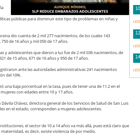
ía
1
líticas públicas para disminuir este tipo de problemas en niñas y
LEE
1
tosina dio cuenta de 2 mil 277 nacimientos, de los cuales 143
750 de 16 años y mil 050 de 17 años.
LEE
ñas y adolescentes que dieron a luz fue de 2 mil 036 nacimientos, de
1
321 de 15 años, 671 de 16 años y 950 de 17 años.
registraron ante las autoridades administrativas 241 nacimientos
LEE
ión del 10%.
 una baja porcentual en la tasa, pues de tener una de 11.2 en el
l mujeres con edades entre 10 y 17 años.
Dávila Chávez, directora general de los Servicios de Salud de San Luis
ales en el estado, corresponden a mujeres adolescentes.
instituciones, el sector de 10 a 14 años va más allá, pues está claro que
maternidad, es decir, existe violencia de por medio.