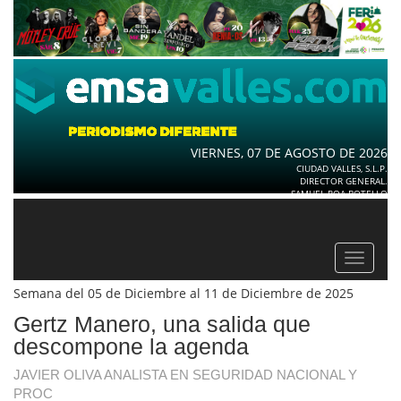
VIERNES, 07 DE AGOSTO DE 2026
CIUDAD VALLES, S.L.P.
DIRECTOR GENERAL.
SAMUEL ROA BOTELLO
Toggle
navigat
Semana del 05 de Diciembre al 11 de Diciembre de 2025
Gertz Manero, una salida que
descompone la agenda
JAVIER OLIVA ANALISTA EN SEGURIDAD NACIONAL Y
PROC