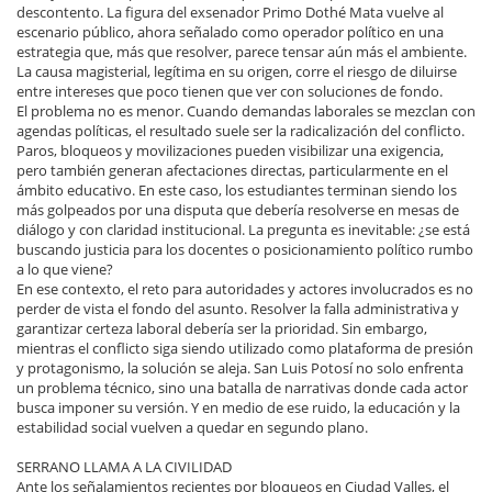
descontento. La figura del exsenador Primo Dothé Mata vuelve al
escenario público, ahora señalado como operador político en una
estrategia que, más que resolver, parece tensar aún más el ambiente.
La causa magisterial, legítima en su origen, corre el riesgo de diluirse
entre intereses que poco tienen que ver con soluciones de fondo.
El problema no es menor. Cuando demandas laborales se mezclan con
agendas políticas, el resultado suele ser la radicalización del conflicto.
Paros, bloqueos y movilizaciones pueden visibilizar una exigencia,
pero también generan afectaciones directas, particularmente en el
ámbito educativo. En este caso, los estudiantes terminan siendo los
más golpeados por una disputa que debería resolverse en mesas de
diálogo y con claridad institucional. La pregunta es inevitable: ¿se está
buscando justicia para los docentes o posicionamiento político rumbo
a lo que viene?
En ese contexto, el reto para autoridades y actores involucrados es no
perder de vista el fondo del asunto. Resolver la falla administrativa y
garantizar certeza laboral debería ser la prioridad. Sin embargo,
mientras el conflicto siga siendo utilizado como plataforma de presión
y protagonismo, la solución se aleja. San Luis Potosí no solo enfrenta
un problema técnico, sino una batalla de narrativas donde cada actor
busca imponer su versión. Y en medio de ese ruido, la educación y la
estabilidad social vuelven a quedar en segundo plano.
SERRANO LLAMA A LA CIVILIDAD
Ante los señalamientos recientes por bloqueos en Ciudad Valles, el