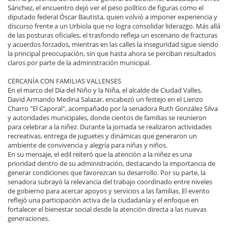
Sánchez, el encuentro dejó ver el peso político de figuras como el
diputado federal Óscar Bautista, quien volvió a imponer experiencia y
discurso frente a un Urbiola que no logra consolidar liderazgo. Más allá
de las posturas oficiales, el trasfondo refleja un escenario de fracturas
y acuerdos forzados, mientras en las calles la inseguridad sigue siendo
la principal preocupación, sin que hasta ahora se perciban resultados
claros por parte de la administración municipal.
CERCANÍA CON FAMILIAS VALLENSES
En el marco del Día del Niño y la Niña, el alcalde de Ciudad Valles,
David Armando Medina Salazar, encabezó un festejo en el Lienzo
Charro "El Caporal", acompañado por la senadora Ruth González Silva
y autoridades municipales, donde cientos de familias se reunieron
para celebrar a la niñez. Durante la jornada se realizaron actividades
recreativas, entrega de juguetes y dinámicas que generaron un
ambiente de convivencia y alegría para niñas y niños.
En su mensaje, el edil reiteró que la atención a la niñez es una
prioridad dentro de su administración, destacando la importancia de
generar condiciones que favorezcan su desarrollo. Por su parte, la
senadora subrayó la relevancia del trabajo coordinado entre niveles
de gobierno para acercar apoyos y servicios a las familias. El evento
reflejó una participación activa de la ciudadanía y el enfoque en
fortalecer el bienestar social desde la atención directa a las nuevas
generaciones.