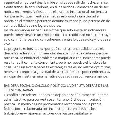
seguridad en porcentajes, la mide en si puede salir de noche, en si se
siente tranquila en su colonia, en si los hechos violentos dejan de ser
noticia recurrente. Ahí es donde el discurso institucional comienza a
romperse. Porque mientras en redes se proyecta una ciudad en
orden, en el territorio persisten denuncias, robos y una percepción de
vulnerabilidad que no logra disiparse.
Insistir en vender un San Luis Potosí que solo existe en indicadores
puede convertirse en un error político. La credibilidad no se construye
solo con números, sino con coherencia entre lo que se dice y lo que se
vive.
La pregunta es inevitable: ¿por qué construir una realidad paralela
desde las redes y los informes oficiales cuando la ciudadanía percibe
otra cosa? Minimizar el problema o maquillarlo con indicadores puede
resultar políticamente conveniente, pero no resuelve el fondo de la
crisis. San Luis Potosí necesita estrategias reales, no relatos optimistas;
necesita reconocer la gravedad de la situación para poder enfrentarla,
en lugar de insistir en una narrativa que cada vez convence a menos.
BANDERA SOCIAL O CÁLCULO POLÍTICO: LA DISPUTA DETRÁS DE LAS
TELESECUNDARIAS
El conflicto en telesecundarias ha dejado de ser únicamente un tema
administrativo para convertirse en terreno fértil de confrontación
política. En medio de una problemática reconocida por la propia
federación —relacionada con inconsistencias en el ISR de los
trabajadores—, aparecen actores que buscan capitalizar el