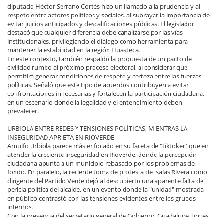
diputado Héctor Serrano Cortés hizo un llamado a la prudencia y al
respeto entre actores políticos y sociales, al subrayar la importancia de
evitar juicios anticipados y descalificaciones públicas. El legislador
destacó que cualquier diferencia debe canalizarse por las vías
institucionales, privilegiando el diálogo como herramienta para
mantener la estabilidad en la región Huasteca.
En este contexto, también respaldó la propuesta de un pacto de
civilidad rumbo al próximo proceso electoral, al considerar que
permitirá generar condiciones de respeto y certeza entre las fuerzas
políticas. Señaló que este tipo de acuerdos contribuyen a evitar
confrontaciones innecesarias y fortalecen la participación ciudadana,
en un escenario donde la legalidad y el entendimiento deben
prevalecer.
URBIOLA ENTRE REDES Y TENSIONES POLÍTICAS, MIENTRAS LA
INSEGURIDAD APRIETA EN RIOVERDE
Arnulfo Urbiola parece más enfocado en su faceta de "tiktoker" que en
atender la creciente inseguridad en Rioverde, donde la percepción
ciudadana apunta a un municipio rebasado por los problemas de
fondo. En paralelo, la reciente toma de protesta de Isaías Rivera como
dirigente del Partido Verde dejó al descubierto una aparente falta de
pericia política del alcalde, en un evento donde la "unidad" mostrada
en público contrastó con las tensiones evidentes entre los grupos
internos.
Con la presencia del secretario general de Gobierno, Guadalupe Torres