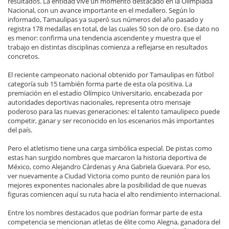
resultados. La entidad vive un momento destacado en la Olimpiada
Nacional, con un avance importante en el medallero. Según lo
informado, Tamaulipas ya superó sus números del año pasado y
registra 178 medallas en total, de las cuales 50 son de oro. Ese dato no
es menor: confirma una tendencia ascendente y muestra que el
trabajo en distintas disciplinas comienza a reflejarse en resultados
concretos.
El reciente campeonato nacional obtenido por Tamaulipas en fútbol
categoría sub 15 también forma parte de esta ola positiva. La
premiación en el estadio Olímpico Universitario, encabezada por
autoridades deportivas nacionales, representa otro mensaje
poderoso para las nuevas generaciones: el talento tamaulipeco puede
competir, ganar y ser reconocido en los escenarios más importantes
del país.
Pero el atletismo tiene una carga simbólica especial. De pistas como
estas han surgido nombres que marcaron la historia deportiva de
México, como Alejandro Cárdenas y Ana Gabriela Guevara. Por eso,
ver nuevamente a Ciudad Victoria como punto de reunión para los
mejores exponentes nacionales abre la posibilidad de que nuevas
figuras comiencen aquí su ruta hacia el alto rendimiento internacional.
Entre los nombres destacados que podrían formar parte de esta
competencia se mencionan atletas de élite como Alegna, ganadora del