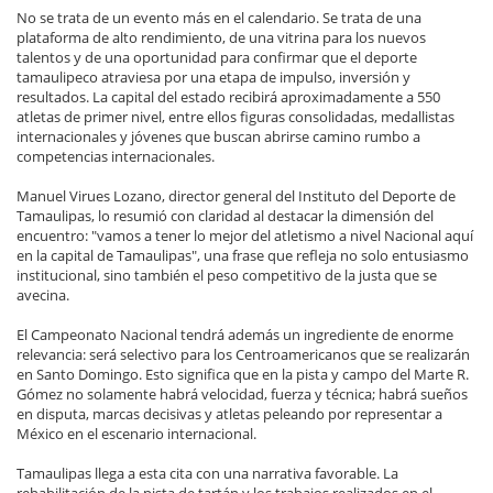
No se trata de un evento más en el calendario. Se trata de una
plataforma de alto rendimiento, de una vitrina para los nuevos
talentos y de una oportunidad para confirmar que el deporte
tamaulipeco atraviesa por una etapa de impulso, inversión y
resultados. La capital del estado recibirá aproximadamente a 550
atletas de primer nivel, entre ellos figuras consolidadas, medallistas
internacionales y jóvenes que buscan abrirse camino rumbo a
competencias internacionales.
Manuel Virues Lozano, director general del Instituto del Deporte de
Tamaulipas, lo resumió con claridad al destacar la dimensión del
encuentro: "vamos a tener lo mejor del atletismo a nivel Nacional aquí
en la capital de Tamaulipas", una frase que refleja no solo entusiasmo
institucional, sino también el peso competitivo de la justa que se
avecina.
El Campeonato Nacional tendrá además un ingrediente de enorme
relevancia: será selectivo para los Centroamericanos que se realizarán
en Santo Domingo. Esto significa que en la pista y campo del Marte R.
Gómez no solamente habrá velocidad, fuerza y técnica; habrá sueños
en disputa, marcas decisivas y atletas peleando por representar a
México en el escenario internacional.
Tamaulipas llega a esta cita con una narrativa favorable. La
rehabilitación de la pista de tartán y los trabajos realizados en el