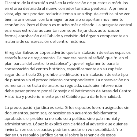
El centro de la discusión está en la colocación de puestos o módulos
en el área destinada al nuevo corredor turístico peatonal. A primera
vista, algunos podrían reducir el tema a una disputa estética: si se ven
bien, si armonizan con la imagen urbana o si aportan movimiento
económico. Pero el fondo es mucho más delicado. La pregunta central
es si esas estructuras cuentan con soporte jurídico, autorización
formal, aprobación del Cabildo y revisión del órgano competente en
materia de conservación del centro histórico.
El regidor Salvador López advirtió que la instalación de estos espacios
estaría fuera de reglamento. De manera puntual señaló que "ni en el
plan parcial del centro lo establece" y que el reglamento para la
conservación del centro histórico, específicamente en su capítulo
segundo, artículo 23, prohíbe la edificación o instalación de este tipo
de puestos sin el procedimiento correspondiente. La observación no
es menor: si se trata de una zona regulada, cualquier intervención
debe pasar primero por el Consejo del Patrimonio de Áreas del Centro
Histórico y posteriormente por el Cabildo para darle formalidad.
La preocupación jurídica es seria. Si los espacios fueron asignados sin
documentos, permisos, concesiones o acuerdos debidamente
aprobados, el problema no solo será político, sino patrimonial y
administrativo. López lo explicó con claridad al advertir que quienes
inviertan en esos espacios podrían quedar en vulnerabilidad: "no
tienen un respaldo jurídico Samuel sobre la tenencia de estos