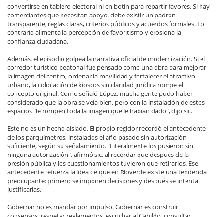
convertirse en tablero electoral ni en botín para repartir favores. Si hay
comerciantes que necesitan apoyo, debe existir un padrón
transparente, reglas claras, criterios públicos y acuerdos formales. Lo
contrario alimenta la percepción de favoritismo y erosiona la
confianza ciudadana.
Además, el episodio golpea la narrativa oficial de modernización. Si el
corredor turístico peatonal fue pensado como una obra para mejorar
la imagen del centro, ordenar la movilidad y fortalecer el atractivo
urbano, la colocación de kioscos sin claridad jurídica rompe el
concepto original. Como señaló López, mucha gente pudo haber
considerado que la obra se veía bien, pero con la instalación de estos
espacios "le rompen toda la imagen que le habían dado", dijo sic.
Este no es un hecho aislado. El propio regidor recordó el antecedente
de los parquímetros, instalados el año pasado sin autorización
suficiente, según su señalamiento. "Literalmente los pusieron sin
ninguna autorización", afirmó sic, al recordar que después de la
presión pública y los cuestionamientos tuvieron que retirarlos. Ese
antecedente refuerza la idea de que en Rioverde existe una tendencia
preocupante: primero se imponen decisiones y después se intenta
justificarlas.
Gobernar no es mandar por impulso. Gobernar es construir
consensos, respetar reglamentos, escuchar al Cabildo, consultar