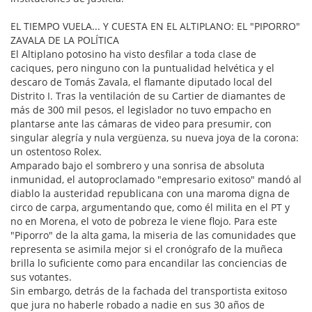
EL TIEMPO VUELA... Y CUESTA EN EL ALTIPLANO: EL "PIPORRO"
ZAVALA DE LA POLÍTICA
El Altiplano potosino ha visto desfilar a toda clase de
caciques, pero ninguno con la puntualidad helvética y el
descaro de Tomás Zavala, el flamante diputado local del
Distrito I. Tras la ventilación de su Cartier de diamantes de
más de 300 mil pesos, el legislador no tuvo empacho en
plantarse ante las cámaras de video para presumir, con
singular alegría y nula vergüenza, su nueva joya de la corona:
un ostentoso Rolex.
Amparado bajo el sombrero y una sonrisa de absoluta
inmunidad, el autoproclamado "empresario exitoso" mandó al
diablo la austeridad republicana con una maroma digna de
circo de carpa, argumentando que, como él milita en el PT y
no en Morena, el voto de pobreza le viene flojo. Para este
"Piporro" de la alta gama, la miseria de las comunidades que
representa se asimila mejor si el cronógrafo de la muñeca
brilla lo suficiente como para encandilar las conciencias de
sus votantes.
Sin embargo, detrás de la fachada del transportista exitoso
que jura no haberle robado a nadie en sus 30 años de