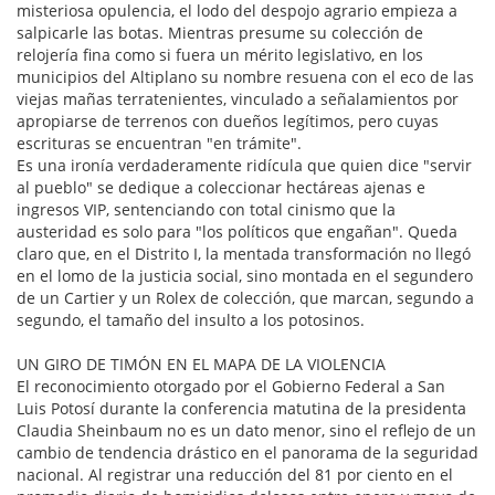
misteriosa opulencia, el lodo del despojo agrario empieza a
salpicarle las botas. Mientras presume su colección de
relojería fina como si fuera un mérito legislativo, en los
municipios del Altiplano su nombre resuena con el eco de las
viejas mañas terratenientes, vinculado a señalamientos por
apropiarse de terrenos con dueños legítimos, pero cuyas
escrituras se encuentran "en trámite".
Es una ironía verdaderamente ridícula que quien dice "servir
al pueblo" se dedique a coleccionar hectáreas ajenas e
ingresos VIP, sentenciando con total cinismo que la
austeridad es solo para "los políticos que engañan". Queda
claro que, en el Distrito I, la mentada transformación no llegó
en el lomo de la justicia social, sino montada en el segundero
de un Cartier y un Rolex de colección, que marcan, segundo a
segundo, el tamaño del insulto a los potosinos.
UN GIRO DE TIMÓN EN EL MAPA DE LA VIOLENCIA
El reconocimiento otorgado por el Gobierno Federal a San
Luis Potosí durante la conferencia matutina de la presidenta
Claudia Sheinbaum no es un dato menor, sino el reflejo de un
cambio de tendencia drástico en el panorama de la seguridad
nacional. Al registrar una reducción del 81 por ciento en el