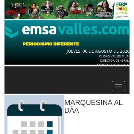
JUEVES, 06 DE AGOSTO DE 2026
CIUDAD VALLES, S.L.P.
DIRECTOR GENERAL.
SAMUEL ROA BOTELLO
Toggle
navigat
MARQUESINA AL
DÃ­A