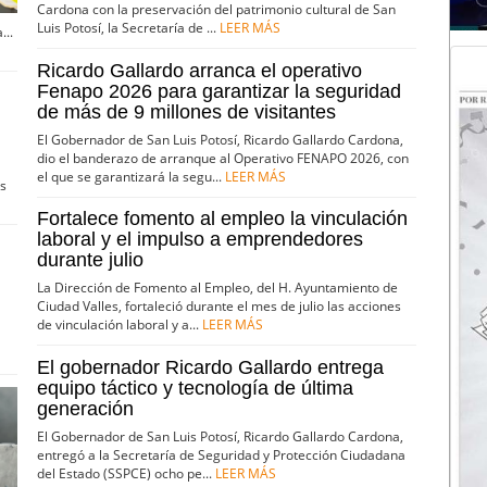
Cardona con la preservación del patrimonio cultural de San
Luis Potosí, la Secretaría de ...
LEER MÁS
...
Ricardo Gallardo arranca el operativo
Fenapo 2026 para garantizar la seguridad
de más de 9 millones de visitantes
El Gobernador de San Luis Potosí, Ricardo Gallardo Cardona,
dio el banderazo de arranque al Operativo FENAPO 2026, con
el que se garantizará la segu...
LEER MÁS
os
Fortalece fomento al empleo la vinculación
laboral y el impulso a emprendedores
durante julio
La Dirección de Fomento al Empleo, del H. Ayuntamiento de
Ciudad Valles, fortaleció durante el mes de julio las acciones
de vinculación laboral y a...
LEER MÁS
El gobernador Ricardo Gallardo entrega
equipo táctico y tecnología de última
generación
El Gobernador de San Luis Potosí, Ricardo Gallardo Cardona,
entregó a la Secretaría de Seguridad y Protección Ciudadana
del Estado (SSPCE) ocho pe...
LEER MÁS