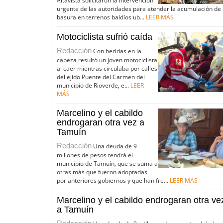
Altavista solicitaron la intervención
urgente de las autoridades para atender la acumulación de
basura en terrenos baldíos ub...
LEER MÁS
Motociclista sufrió caída
Redacción
Con heridas en la
cabeza resultó un joven motociclista
al caer mientras circulaba por calles
del ejido Puente del Carmen del
municipio de Rioverde, e...
LEER
MÁS
Marcelino y el cabildo
endrogaran otra vez a
Tamuín
Redacción
Una deuda de 9
millones de pesos tendrá el
municipio de Tamuín, que se suma a
otras más que fueron adoptadas
por anteriores gobiernos y que han fre...
LEER MÁS
Marcelino y el cabildo endrogaran otra ve
a Tamuín