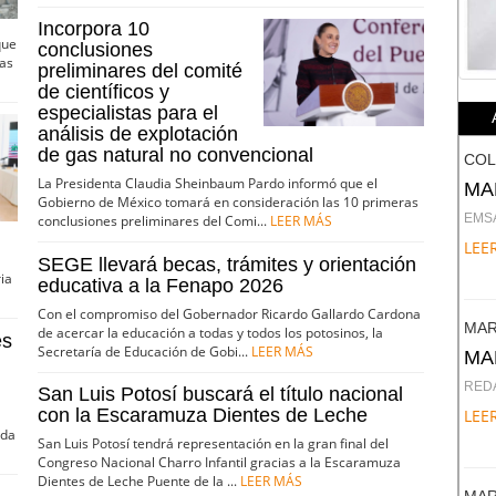
Incorpora 10
que
conclusiones
las
preliminares del comité
de científicos y
especialistas para el
análisis de explotación
de gas natural no convencional
CO
La Presidenta Claudia Sheinbaum Pardo informó que el
MA
Gobierno de México tomará en consideración las 10 primeras
EMS
conclusiones preliminares del Comi...
LEER MÁS
LEER
SEGE llevará becas, trámites y orientación
ia
educativa a la Fenapo 2026
Con el compromiso del Gobernador Ricardo Gallardo Cardona
MAR
de acercar la educación a todas y todos los potosinos, la
es
Secretaría de Educación de Gobi...
LEER MÁS
MA
RED
San Luis Potosí buscará el título nacional
con la Escaramuza Dientes de Leche
LEER
ada
San Luis Potosí tendrá representación en la gran final del
Congreso Nacional Charro Infantil gracias a la Escaramuza
Dientes de Leche Puente de la ...
LEER MÁS
MAR