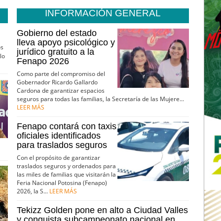
INFORMACIÓN GENERAL
Gobierno del estado
lleva apoyo psicológico y
os
jurídico gratuito a la
lo
Fenapo 2026
Como parte del compromiso del
Gobernador Ricardo Gallardo
Cardona de garantizar espacios
seguros para todas las familias, la Secretaría de las Mujere...
LEER MÁS
Fenapo contará con taxis
oficiales identificados
para traslados seguros
Con el propósito de garantizar
traslados seguros y ordenados para
las miles de familias que visitarán la
Feria Nacional Potosina (Fenapo)
2026, la S...
LEER MÁS
Tekizz Golden pone en alto a Ciudad Valles
y conquista subcampeonato nacional en