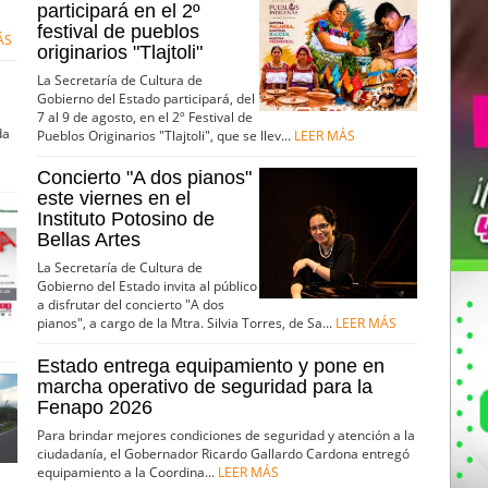
participará en el 2º
festival de pueblos
ÁS
originarios "Tlajtoli"
La Secretaría de Cultura de
Gobierno del Estado participará, del
7 al 9 de agosto, en el 2º Festival de
da
Pueblos Originarios "Tlajtoli", que se llev...
LEER MÁS
Concierto "A dos pianos"
este viernes en el
Instituto Potosino de
Bellas Artes
La Secretaría de Cultura de
Gobierno del Estado invita al público
a disfrutar del concierto "A dos
pianos", a cargo de la Mtra. Silvia Torres, de Sa...
LEER MÁS
Estado entrega equipamiento y pone en
marcha operativo de seguridad para la
Fenapo 2026
Para brindar mejores condiciones de seguridad y atención a la
ciudadanía, el Gobernador Ricardo Gallardo Cardona entregó
equipamiento a la Coordina...
LEER MÁS