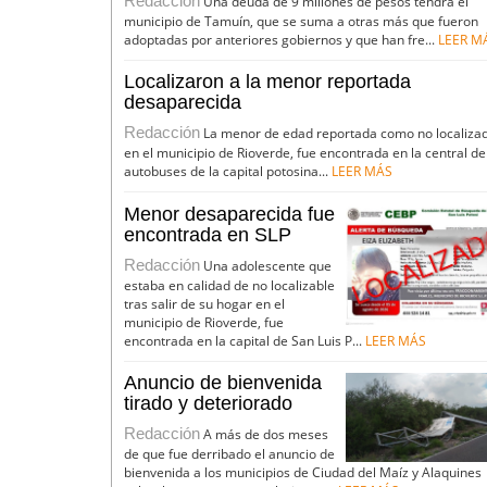
Redacción
Una deuda de 9 millones de pesos tendrá el
municipio de Tamuín, que se suma a otras más que fueron
adoptadas por anteriores gobiernos y que han fre...
LEER M
Localizaron a la menor reportada
desaparecida
Redacción
La menor de edad reportada como no localiza
en el municipio de Rioverde, fue encontrada en la central de
autobuses de la capital potosina...
LEER MÁS
Menor desaparecida fue
encontrada en SLP
Redacción
Una adolescente que
estaba en calidad de no localizable
tras salir de su hogar en el
municipio de Rioverde, fue
encontrada en la capital de San Luis P...
LEER MÁS
Anuncio de bienvenida
tirado y deteriorado
Redacción
A más de dos meses
de que fue derribado el anuncio de
bienvenida a los municipios de Ciudad del Maíz y Alaquines