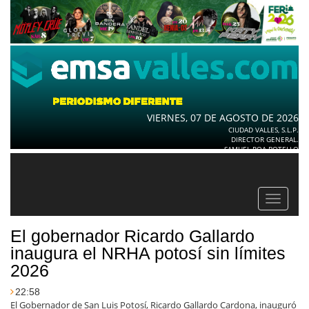
VIERNES, 07 DE AGOSTO DE 2026
CIUDAD VALLES, S.L.P.
DIRECTOR GENERAL.
SAMUEL ROA BOTELLO
Toggle
navigat
El gobernador Ricardo Gallardo
inaugura el NRHA potosí sin límites
2026
22:58
El Gobernador de San Luis Potosí, Ricardo Gallardo Cardona, inauguró