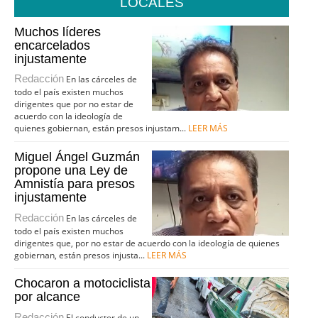
LOCALES
Muchos líderes
encarcelados
injustamente
Redacción
En las cárceles de
todo el país existen muchos
dirigentes que por no estar de
acuerdo con la ideología de
quienes gobiernan, están presos injustam...
LEER MÁS
Miguel Ángel Guzmán
propone una Ley de
Amnistía para presos
injustamente
Redacción
En las cárceles de
todo el país existen muchos
dirigentes que, por no estar de acuerdo con la ideología de quienes
gobiernan, están presos injusta...
LEER MÁS
Chocaron a motociclista
por alcance
Redacción
El conductor de un