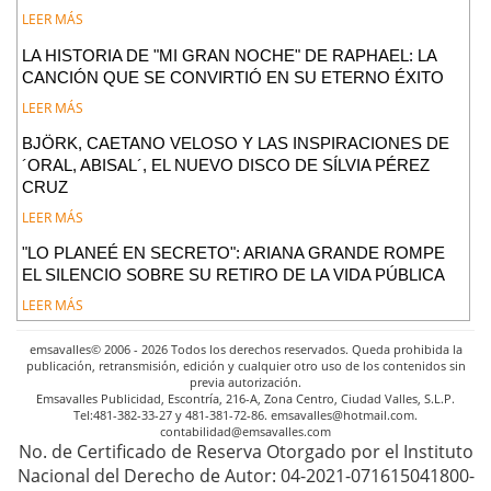
LEER MÁS
LA HISTORIA DE "MI GRAN NOCHE" DE RAPHAEL: LA
CANCIÓN QUE SE CONVIRTIÓ EN SU ETERNO ÉXITO
LEER MÁS
BJÖRK, CAETANO VELOSO Y LAS INSPIRACIONES DE
´ORAL, ABISAL´, EL NUEVO DISCO DE SÍLVIA PÉREZ
CRUZ
LEER MÁS
"LO PLANEÉ EN SECRETO": ARIANA GRANDE ROMPE
EL SILENCIO SOBRE SU RETIRO DE LA VIDA PÚBLICA
LEER MÁS
emsavalles© 2006 - 2026 Todos los derechos reservados. Queda prohibida la
publicación, retransmisión, edición y cualquier otro uso de los contenidos sin
previa autorización.
Emsavalles Publicidad, Escontría, 216-A, Zona Centro, Ciudad Valles, S.L.P.
Tel:481-382-33-27 y 481-381-72-86. emsavalles@hotmail.com.
contabilidad@emsavalles.com
No. de Certificado de Reserva Otorgado por el Instituto
Nacional del Derecho de Autor: 04-2021-071615041800-