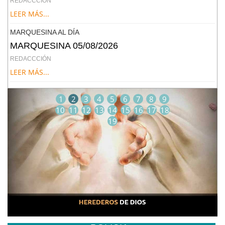
REDACCCIÓN
LEER MÁS...
MARQUESINA AL DÍA
MARQUESINA 05/08/2026
REDACCCIÓN
LEER MÁS...
1
2
3
4
5
6
7
8
9
10
11
12
13
14
15
16
17
18
19