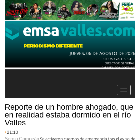
JUEVES, 06 DE AGOSTO DE 2026
CIUDAD VALLES, S.L.P.
DIRECTOR GENERAL.
SAMUEL ROA BOTELLO
Toggle
navigat
Reporte de un hombre ahogado, que
en realidad estaba dormido en el río
Valles
21:10
Sergio Compeán
Se activaron cuerpos de emergencia tras el aviso de