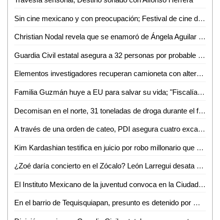
Sin cine mexicano y con preocupación; Festival de cine de Cannes
Christian Nodal revela que se enamoró de Ángela Aguilar cuando ella tenía 13 años y él 18
Guardia Civil estatal asegura a 32 personas por probable posesión de droga
Elementos investigadores recuperan camioneta con alteraciones en el número de serie en Rioverde
Familia Guzmán huye a EU para salvar su vida; "Fiscalía accedió a protegerla"
Decomisan en el norte, 31 toneladas de droga durante el fin de semana
A través de una orden de cateo, PDI asegura cuatro excavadoras en Ciudad Valles
Kim Kardashian testifica en juicio por robo millonario que sufrió; socialité perdona a los ladrones
¿Zoé daría concierto en el Zócalo? León Larregui desata rumores por un misterioso tuit
El Instituto Mexicano de la juventud convoca en la Ciudad de México, a la jornada nacional de tequios por la paz y contra las adicciones
En el barrio de Tequisquiapan, presunto es detenido por Guardia Civil estatal tras asegurarle arma blanca