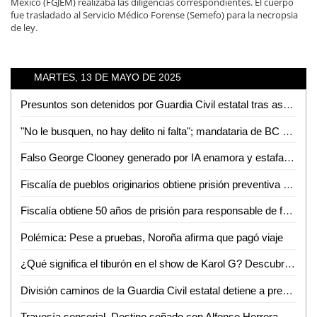
México (FGJEM) realizaba las diligencias correspondientes. El cuerpo
fue trasladado al Servicio Médico Forense (Semefo) para la necropsia
de ley.
MARTES, 13 DE MAYO DE 2025
Presuntos son detenidos por Guardia Civil estatal tras asegurarles dosis de enervantes
"No le busquen, no hay delito ni falta"; mandataria de BC descarta investigación
Falso George Clooney generado por IA enamora y estafa a una mujer
Fiscalía de pueblos originarios obtiene prisión preventiva contra señalado de violación, en la Huasteca Potosina
Fiscalía obtiene 50 años de prisión para responsable de feminicidio en Ciudad Valles, SLP
Polémica: Pese a pruebas, Noroña afirma que pagó viaje
¿Qué significa el tiburón en el show de Karol G? Descubre su poderoso simbolismo
División caminos de la Guardia Civil estatal detiene a presunto por tráfico ilegal de hidrocarburo
Travesía sensorial, Destino soñado con Alfonso Herrera