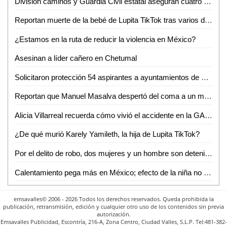
División caminos y Guardia Civil estatal aseguran cuatro unidades con reporte de robo
Reportan muerte de la bebé de Lupita TikTok tras varios días hospitalizada
¿Estamos en la ruta de reducir la violencia en México?
Asesinan a líder cañero en Chetumal
Solicitaron protección 54 aspirantes a ayuntamientos de Veracruz
Reportan que Manuel Masalva despertó del coma a un mes de haber contraído una bacteria
Alicia Villarreal recuerda cómo vivió el accidente en la GAM; "donde cayó todo fue en el camerino"
¿De qué murió Karely Yamileth, la hija de Lupita TikTok?
Por el delito de robo, dos mujeres y un hombre son detenidos por Guardia Civil estatal
Calentamiento pega más en México; efecto de la niña no enfría al planeta
emsavalles© 2006 - 2026 Todos los derechos reservados. Queda prohibida la
publicación, retransmisión, edición y cualquier otro uso de los contenidos sin previa
autorización.
Emsavalles Publicidad, Escontría, 216-A, Zona Centro, Ciudad Valles, S.L.P. Tel:481-382-