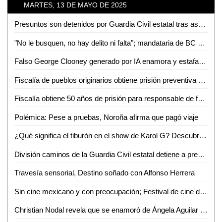
MARTES, 13 DE MAYO DE 2025
Presuntos son detenidos por Guardia Civil estatal tras asegurarles dosis de enervantes
"No le busquen, no hay delito ni falta"; mandataria de BC descarta investigación
Falso George Clooney generado por IA enamora y estafa a una mujer
Fiscalía de pueblos originarios obtiene prisión preventiva contra señalado de violación, en la Huasteca Potosina
Fiscalía obtiene 50 años de prisión para responsable de feminicidio en Ciudad Valles, SLP
Polémica: Pese a pruebas, Noroña afirma que pagó viaje
¿Qué significa el tiburón en el show de Karol G? Descubre su poderoso simbolismo
División caminos de la Guardia Civil estatal detiene a presunto por tráfico ilegal de hidrocarburo
Travesía sensorial, Destino soñado con Alfonso Herrera
Sin cine mexicano y con preocupación; Festival de cine de Cannes
Christian Nodal revela que se enamoró de Ángela Aguilar cuando ella tenía 13 años y él 18