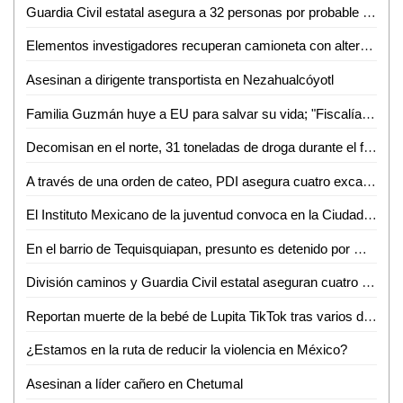
Guardia Civil estatal asegura a 32 personas por probable posesión de droga
Elementos investigadores recuperan camioneta con alteraciones en el número de serie en Rioverde
Asesinan a dirigente transportista en Nezahualcóyotl
Familia Guzmán huye a EU para salvar su vida; "Fiscalía accedió a protegerla"
Decomisan en el norte, 31 toneladas de droga durante el fin de semana
A través de una orden de cateo, PDI asegura cuatro excavadoras en Ciudad Valles
El Instituto Mexicano de la juventud convoca en la Ciudad de México, a la jornada nacional de tequios por la paz y contra las adicciones
En el barrio de Tequisquiapan, presunto es detenido por Guardia Civil estatal tras asegurarle arma blanca
División caminos y Guardia Civil estatal aseguran cuatro unidades con reporte de robo
Reportan muerte de la bebé de Lupita TikTok tras varios días hospitalizada
¿Estamos en la ruta de reducir la violencia en México?
Asesinan a líder cañero en Chetumal