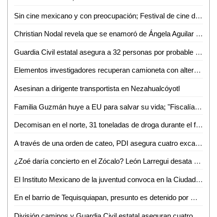
Sin cine mexicano y con preocupación; Festival de cine de Cannes
Christian Nodal revela que se enamoró de Ángela Aguilar cuando ella tenía 13 años y él 18
Guardia Civil estatal asegura a 32 personas por probable posesión de droga
Elementos investigadores recuperan camioneta con alteraciones en el número de serie en Rioverde
Asesinan a dirigente transportista en Nezahualcóyotl
Familia Guzmán huye a EU para salvar su vida; "Fiscalía accedió a protegerla"
Decomisan en el norte, 31 toneladas de droga durante el fin de semana
A través de una orden de cateo, PDI asegura cuatro excavadoras en Ciudad Valles
¿Zoé daría concierto en el Zócalo? León Larregui desata rumores por un misterioso tuit
El Instituto Mexicano de la juventud convoca en la Ciudad de México, a la jornada nacional de tequios por la paz y contra las adicciones
En el barrio de Tequisquiapan, presunto es detenido por Guardia Civil estatal tras asegurarle arma blanca
División caminos y Guardia Civil estatal aseguran cuatro unidades con reporte de robo