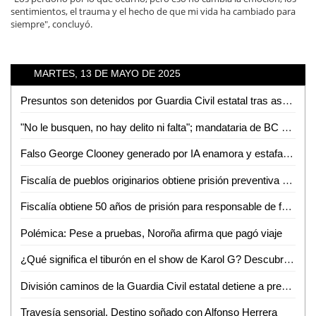
sentimientos, el trauma y el hecho de que mi vida ha cambiado para
siempre", concluyó.
MARTES, 13 DE MAYO DE 2025
Presuntos son detenidos por Guardia Civil estatal tras asegurarles dosis de enervantes
"No le busquen, no hay delito ni falta"; mandataria de BC descarta investigación
Falso George Clooney generado por IA enamora y estafa a una mujer
Fiscalía de pueblos originarios obtiene prisión preventiva contra señalado de violación, en la Huasteca Potosina
Fiscalía obtiene 50 años de prisión para responsable de feminicidio en Ciudad Valles, SLP
Polémica: Pese a pruebas, Noroña afirma que pagó viaje
¿Qué significa el tiburón en el show de Karol G? Descubre su poderoso simbolismo
División caminos de la Guardia Civil estatal detiene a presunto por tráfico ilegal de hidrocarburo
Travesía sensorial, Destino soñado con Alfonso Herrera