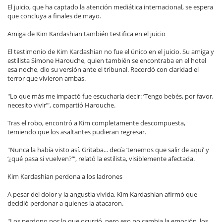
El juicio, que ha captado la atención mediática internacional, se espera
que concluya a finales de mayo.
Amiga de Kim Kardashian también testifica en el juicio
El testimonio de Kim Kardashian no fue el único en el juicio. Su amiga y
estilista Simone Harouche, quien también se encontraba en el hotel
esa noche, dio su versión ante el tribunal. Recordó con claridad el
terror que vivieron ambas.
"Lo que más me impactó fue escucharla decir: ‘Tengo bebés, por favor,
necesito vivir’", compartió Harouche.
Tras el robo, encontró a Kim completamente descompuesta,
temiendo que los asaltantes pudieran regresar.
"Nunca la había visto así. Gritaba... decía ‘tenemos que salir de aquí’ y
‘¿qué pasa si vuelven?’", relató la estilista, visiblemente afectada.
Kim Kardashian perdona a los ladrones
A pesar del dolor y la angustia vivida, Kim Kardashian afirmó que
decidió perdonar a quienes la atacaron.
"Los perdono por lo que ocurrió, pero eso no cambia la emoción, los