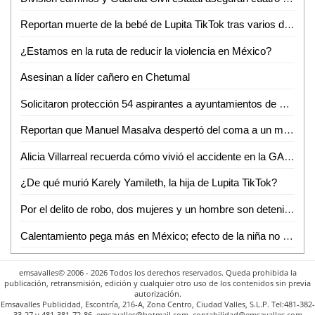
Reportan muerte de la bebé de Lupita TikTok tras varios días hospitalizada
¿Estamos en la ruta de reducir la violencia en México?
Asesinan a líder cañero en Chetumal
Solicitaron protección 54 aspirantes a ayuntamientos de Veracruz
Reportan que Manuel Masalva despertó del coma a un mes de haber contraído una bacteria
Alicia Villarreal recuerda cómo vivió el accidente en la GAM; "donde cayó todo fue en el camerino"
¿De qué murió Karely Yamileth, la hija de Lupita TikTok?
Por el delito de robo, dos mujeres y un hombre son detenidos por Guardia Civil estatal
Calentamiento pega más en México; efecto de la niña no enfría al planeta
emsavalles© 2006 - 2026 Todos los derechos reservados. Queda prohibida la
publicación, retransmisión, edición y cualquier otro uso de los contenidos sin previa
autorización.
Emsavalles Publicidad, Escontría, 216-A, Zona Centro, Ciudad Valles, S.L.P. Tel:481-382-
33-27 y 481-381-72-86. emsavalles@hotmail.com. contabilidad@emsavalles.com