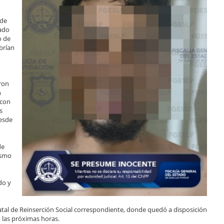
 de
tado
o de
brían
eron
n
 con
s
desde
de
ismo
do y
atal de Reinserción Social correspondiente, donde quedó a disposición
n las próximas horas.