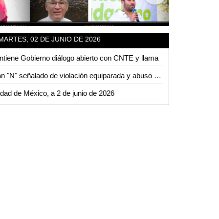
MARTES, 02 DE JUNIO DE 2026
tiene Gobierno diálogo abierto con CNTE y llama
Juan "N" señalado de violación equiparada y abuso sexual en la capital potosina fue asegurado por Fiscalía de la mujer
dad de México, a 2 de junio de 2026