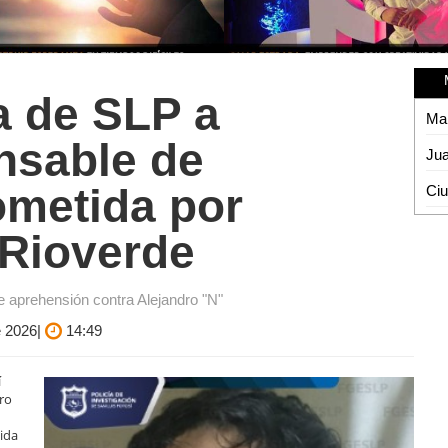
a de SLP a
Man
nsable de
ometida por
Ciu
 Rioverde
e aprehensión contra Alejandro "N"
e 2026|
14:49
í
dro
tida