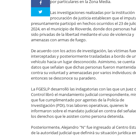
por particulares en la Zona Media.
Las investigaciones realizadas por la institución
procuración de justicia establecen que el impu
presuntamente participó en hechos ocurridos el 23 de juli
2024, en el municipio de Rioverde, donde dos personas ha
sido privadas de la libertad mediante el uso de violencia y
amenazas con armas de fuego.
De acuerdo con los actos de investigación, las víctimas fu
interceptadas y posteriormente trasladadas a bordo de u
vehículo hacia un lugar desconocido. Asimismo, se cuenta
datos que señalan que dichas personas fueron mantenida
contra su voluntad y amenazadas por varios individuos; 
entonces se desconoce su paradero.
La FGESLP desarrolló las indagatorias con las que un Juez 
Control libró el mandamiento judicial correspondiente, m
que fue cumplimentado por agentes de la Policía de
Investigación (PDI), tras labores operativas, quienes le
informaron sobre el mandato judicial en contra del señala
los derechos que le asisten como persona detenida.
Posteriormente, Alejandro "N" fue ingresado al Centro Est
de la autoridad judicial que definirá su situación jurídica e