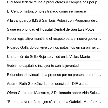
Diputado federal reúne a productores y campesinos por problemática de agua
El Centro Histórico no es tratado como se merece
A la vanguardia IMSS San Luis Potosí con Programa de Trasplante de Órganos y Tejidos
Sigue en prioridad el Hospital Central de San Luis Potosí
Poder legislativo mantiene el respeto para el nuevo gobierno estatal
Ricardo Gallardo convive con los potosinos en su primer lunes como gobernador
Un camión de Sello Rojo se volcó en la Valles-Mante
Gobierno capitalino incluyente con la juventud
Exfuncionario vinculado a proceso por no presentar cuenta pública: ASE
Asume Ruth González la presidencia del DIF estatal
Oferta Centro de Maestros, 2 Diplomado sobre Vida Saludable
"Esperaba ver más mujeres", reprocha Gabriela Martínez que en la administración estatal no se haya dado una equidad