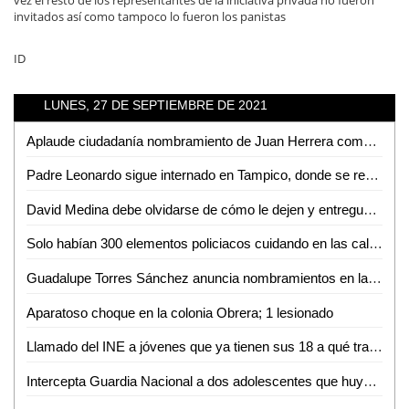
vez el resto de los representantes de la iniciativa privada no fueron
invitados así como tampoco lo fueron los panistas
ID
LUNES, 27 DE SEPTIEMBRE DE 2021
Aplaude ciudadanía nombramiento de Juan Herrera como próximo director de la policía municipal
Padre Leonardo sigue internado en Tampico, donde se recupera poco a poco
David Medina debe olvidarse de cómo le dejen y entreguen: Manuel Guerrero
Solo habían 300 elementos policiacos cuidando en las calles: RGC
Guadalupe Torres Sánchez anuncia nombramientos en la Secretaría General de Gobierno
Aparatoso choque en la colonia Obrera; 1 lesionado
Llamado del INE a jóvenes que ya tienen sus 18 a qué tramiten credencial de elector
Intercepta Guardia Nacional a dos adolescentes que huyeron de su domicilio tras ser ‘enganchadas’ en una red social