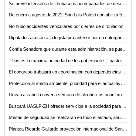
Se prevé intervalos de chubascos acompañados de descargas eléctricas y posibles granizadas en regiones de San Luis Potosí
De enero a agosto de 2021, San Luis Potosí contabiliza 95 actos atroces
No hubo accidentes vehiculares por cierres de circulación
Diputados acusan a la legislatura anterior por no entregar información en materia de recursos
Confía Senadora que durante esta administración, se pueda solucionar desabasto de medicamentos
"Dios es la máxima autoridad de los gobernantes", pastor Héctor de Luna
El congreso trabajará en coordinación con dependencias del poder ejecutivo y el sector privado, para generar desarrollo en todo el estado
Protección al medio ambiente, prioridad para el actual ayuntamiento de SLP
Llevan a cabo la novena semana de alcohólicos anónimos en Ciudad Valles
Buscará UASLP-ZH ofrecer servicios a la sociedad para ser autosuficiente
Mesas de seguridad se realizarán en todo el estado, anuncia Ricardo Gallardo tras primera reunión
Plantea Ricardo Gallardo proyección internacional de San Luis Potosí