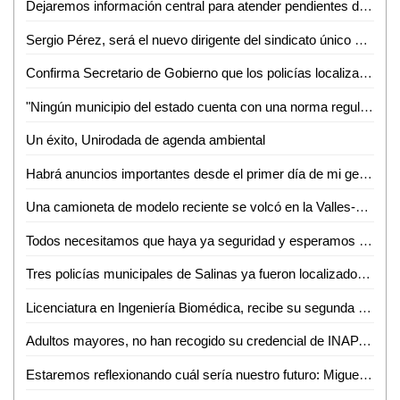
Dejaremos información central para atender pendientes del ayuntamiento de SLP: Verónica Rodríguez
Sergio Pérez, será el nuevo dirigente del sindicato único de trabajadores del ayuntamiento
Confirma Secretario de Gobierno que los policías localizados, se encuentran en buen estado de salud
"Ningún municipio del estado cuenta con una norma regulatoria sobre el tratamiento de residuos", Eloy Franklyn Sarabia
Un éxito, Unirodada de agenda ambiental
Habrá anuncios importantes desde el primer día de mi gestión: Enrique Galindo
Una camioneta de modelo reciente se volcó en la Valles-Tamazunchale
Todos necesitamos que haya ya seguridad y esperamos que RGC cumpla ese compromiso: Néstor Yañez
Tres policías municipales de Salinas ya fueron localizados: FGE
Licenciatura en Ingeniería Biomédica, recibe su segunda acreditación CIEES
Adultos mayores, no han recogido su credencial de INAPAM, señala director
Estaremos reflexionando cuál sería nuestro futuro: Miguel Lutzow