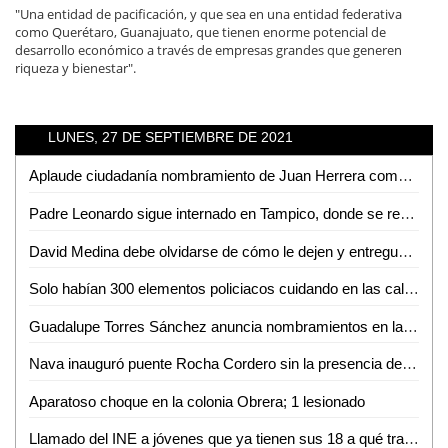
"Una entidad de pacificación, y que sea en una entidad federativa
como Querétaro, Guanajuato, que tienen enorme potencial de
desarrollo económico a través de empresas grandes que generen
riqueza y bienestar".
LUNES, 27 DE SEPTIEMBRE DE 2021
Aplaude ciudadanía nombramiento de Juan Herrera como próximo director de la policía municipal
Padre Leonardo sigue internado en Tampico, donde se recupera poco a poco
David Medina debe olvidarse de cómo le dejen y entreguen: Manuel Guerrero
Solo habían 300 elementos policiacos cuidando en las calles: RGC
Guadalupe Torres Sánchez anuncia nombramientos en la Secretaría General de Gobierno
Nava inauguró puente Rocha Cordero sin la presencia del Gobernador del Estado ni de los regidores panistas
Aparatoso choque en la colonia Obrera; 1 lesionado
Llamado del INE a jóvenes que ya tienen sus 18 a qué tramiten credencial de elector