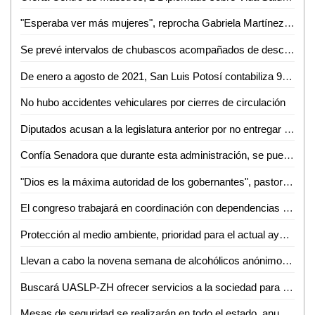
"Esperaba ver más mujeres", reprocha Gabriela Martínez que en la administración estatal no se haya dado una equidad
Se prevé intervalos de chubascos acompañados de descargas eléctricas y posibles granizadas en regiones de San Luis Potosí
De enero a agosto de 2021, San Luis Potosí contabiliza 95 actos atroces
No hubo accidentes vehiculares por cierres de circulación
Diputados acusan a la legislatura anterior por no entregar información en materia de recursos
Confía Senadora que durante esta administración, se pueda solucionar desabasto de medicamentos
"Dios es la máxima autoridad de los gobernantes", pastor Héctor de Luna
El congreso trabajará en coordinación con dependencias del poder ejecutivo y el sector privado, para generar desarrollo en todo el estado
Protección al medio ambiente, prioridad para el actual ayuntamiento de SLP
Llevan a cabo la novena semana de alcohólicos anónimos en Ciudad Valles
Buscará UASLP-ZH ofrecer servicios a la sociedad para ser autosuficiente
Mesas de seguridad se realizarán en todo el estado, anuncia Ricardo Gallardo tras primera reunión