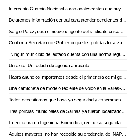
Intercepta Guardia Nacional a dos adolescentes que huyeron de su domicilio tras ser ‘enganchadas’ en una red social
Dejaremos información central para atender pendientes del ayuntamiento de SLP: Verónica Rodríguez
Sergio Pérez, será el nuevo dirigente del sindicato único de trabajadores del ayuntamiento
Confirma Secretario de Gobierno que los policías localizados, se encuentran en buen estado de salud
"Ningún municipio del estado cuenta con una norma regulatoria sobre el tratamiento de residuos", Eloy Franklyn Sarabia
Un éxito, Unirodada de agenda ambiental
Habrá anuncios importantes desde el primer día de mi gestión: Enrique Galindo
Una camioneta de modelo reciente se volcó en la Valles-Tamazunchale
Todos necesitamos que haya ya seguridad y esperamos que RGC cumpla ese compromiso: Néstor Yañez
Tres policías municipales de Salinas ya fueron localizados: FGE
Licenciatura en Ingeniería Biomédica, recibe su segunda acreditación CIEES
Adultos mayores, no han recogido su credencial de INAPAM, señala director