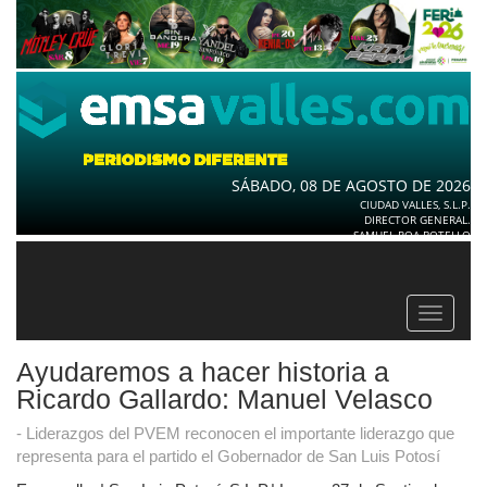
SÁBADO, 08 DE AGOSTO DE 2026
CIUDAD VALLES, S.L.P.
DIRECTOR GENERAL.
SAMUEL ROA BOTELLO
Toggle
navigat
Ayudaremos a hacer historia a
Ricardo Gallardo: Manuel Velasco
- Liderazgos del PVEM reconocen el importante liderazgo que
representa para el partido el Gobernador de San Luis Potosí