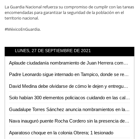
La Guardia Nacional refuerza su compromiso de cumplir con las tareas
encomendadas para garantizar la seguridad de la población en el
territorio nacional.
#MéxicoEnGuardia.
LUNES, 27 DE SEPTIEMBRE DE 2021
Aplaude ciudadanía nombramiento de Juan Herrera como próximo director de la policía municipal
Padre Leonardo sigue internado en Tampico, donde se recupera poco a poco
David Medina debe olvidarse de cómo le dejen y entreguen: Manuel Guerrero
Solo habían 300 elementos policiacos cuidando en las calles: RGC
Guadalupe Torres Sánchez anuncia nombramientos en la Secretaría General de Gobierno
Nava inauguró puente Rocha Cordero sin la presencia del Gobernador del Estado ni de los regidores panistas
Aparatoso choque en la colonia Obrera; 1 lesionado