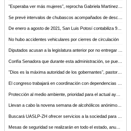
"Esperaba ver más mujeres", reprocha Gabriela Martínez que en la administración estatal no se haya dado una equidad
Se prevé intervalos de chubascos acompañados de descargas eléctricas y posibles granizadas en regiones de San Luis Potosí
De enero a agosto de 2021, San Luis Potosí contabiliza 95 actos atroces
No hubo accidentes vehiculares por cierres de circulación
Diputados acusan a la legislatura anterior por no entregar información en materia de recursos
Confía Senadora que durante esta administración, se pueda solucionar desabasto de medicamentos
"Dios es la máxima autoridad de los gobernantes", pastor Héctor de Luna
El congreso trabajará en coordinación con dependencias del poder ejecutivo y el sector privado, para generar desarrollo en todo el estado
Protección al medio ambiente, prioridad para el actual ayuntamiento de SLP
Llevan a cabo la novena semana de alcohólicos anónimos en Ciudad Valles
Buscará UASLP-ZH ofrecer servicios a la sociedad para ser autosuficiente
Mesas de seguridad se realizarán en todo el estado, anuncia Ricardo Gallardo tras primera reunión