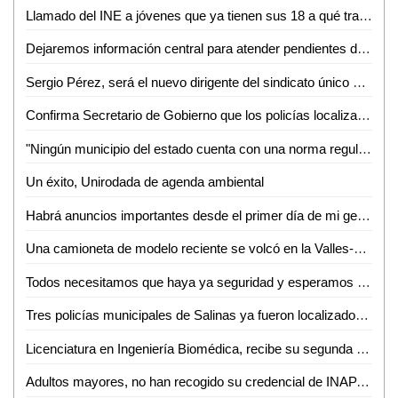
Llamado del INE a jóvenes que ya tienen sus 18 a qué tramiten credencial de elector
Dejaremos información central para atender pendientes del ayuntamiento de SLP: Verónica Rodríguez
Sergio Pérez, será el nuevo dirigente del sindicato único de trabajadores del ayuntamiento
Confirma Secretario de Gobierno que los policías localizados, se encuentran en buen estado de salud
"Ningún municipio del estado cuenta con una norma regulatoria sobre el tratamiento de residuos", Eloy Franklyn Sarabia
Un éxito, Unirodada de agenda ambiental
Habrá anuncios importantes desde el primer día de mi gestión: Enrique Galindo
Una camioneta de modelo reciente se volcó en la Valles-Tamazunchale
Todos necesitamos que haya ya seguridad y esperamos que RGC cumpla ese compromiso: Néstor Yañez
Tres policías municipales de Salinas ya fueron localizados: FGE
Licenciatura en Ingeniería Biomédica, recibe su segunda acreditación CIEES
Adultos mayores, no han recogido su credencial de INAPAM, señala director