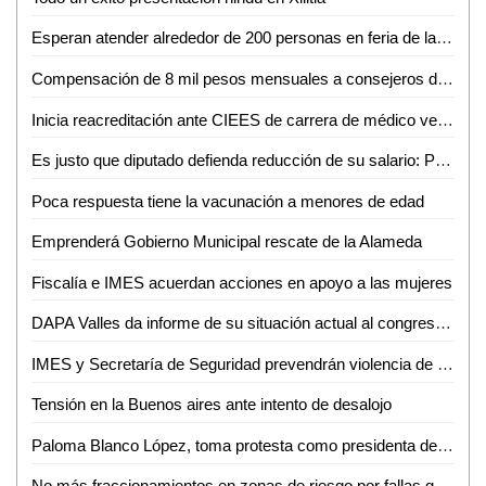
Esperan atender alrededor de 200 personas en feria de la salud en San Carlos
Compensación de 8 mil pesos mensuales a consejeros de Desarrollo Social, aprueba Cabildo
Inicia reacreditación ante CIEES de carrera de médico veterinaria y zootecnia de la UASLP
Es justo que diputado defienda reducción de su salario: Priego Rivera
Poca respuesta tiene la vacunación a menores de edad
Emprenderá Gobierno Municipal rescate de la Alameda
Fiscalía e IMES acuerdan acciones en apoyo a las mujeres
DAPA Valles da informe de su situación actual al congreso y la CEA
IMES y Secretaría de Seguridad prevendrán violencia de género
Tensión en la Buenos aires ante intento de desalojo
Paloma Blanco López, toma protesta como presidenta de CEEPAC
No más fraccionamientos en zonas de riesgo por fallas geológicas