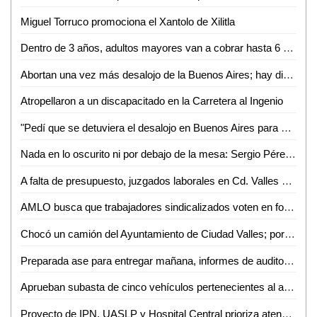
Miguel Torruco promociona el Xantolo de Xilitla
Dentro de 3 años, adultos mayores van a cobrar hasta 6 mil pesos
Abortan una vez más desalojo de la Buenos Aires; hay diálogo en la capital
Atropellaron a un discapacitado en la Carretera al Ingenio
"Pedí que se detuviera el desalojo en Buenos Aires para encontrar una solución": David Medina
Nada en lo oscurito ni por debajo de la mesa: Sergio Pérez Garza
A falta de presupuesto, juzgados laborales en Cd. Valles y Rioverde tendrán que esperar
AMLO busca que trabajadores sindicalizados voten en forma libre y en secreto
Chocó un camión del Ayuntamiento de Ciudad Valles; por fortuna no hubo heridos
Preparada ase para entregar mañana, informes de auditoría 2020
Aprueban subasta de cinco vehículos pertenecientes al ayuntamiento vallense
Proyecto de IPN, UASLP y Hospital Central prioriza atención en cáncer de mama