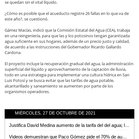
se quedan sin el vital líquido.
¿Cómo es posible que el acueducto registre 26 fallas en lo que va de
este año?, se cuestionó.
Gámez Macías, indicó que la Comisión Estatal del Agua (CEA), trabaja
en una reingeniería, para que las y los potosinos tengan garantizada
agua suficiente en sus hogares, además de un precio justo y calidad,
de acuerdo a las instrucciones del Gobernador Ricardo Gallardo
Cardona.
El proyecto incluye la recuperación gradual del agua, la administración
superficial del líquido y aprovechamiento de la captación de lluvia,
todo en una estrategia para implementar una cultura hídrica en San
Luis Potosí y se busca evitar que las tarifas de agua potable,
alcantarillado y saneamiento se aumenten por parte de los
organismos operadores.
MIÉRCOLES, 27 DE OCTUBRE DE 2021
Justifica David Medina aumento de la tarifa del del agua; le avienta la pelota al Congreso
Videos demuestran que Paco Gómez pide el 70% de aumento a las tarifas del agua