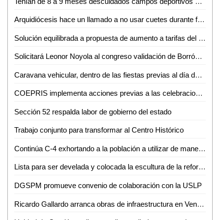
Tenían de 8 a 9 meses descuidados campos deportivos de la ciudad: Robins
Arquidiócesis hace un llamado a no usar cuetes durante festividades de San Judas Tadeo
Solución equilibrada a propuesta de aumento a tarifas del agua potable: Rodolfo del Ángel
Solicitará Leonor Noyola al congreso validación de Borrón y cuenta nueva
Caravana vehicular, dentro de las fiestas previas al día de San Judas Tadeo
COEPRIS implementa acciones previas a las celebraciones del Xantolo
Sección 52 respalda labor de gobierno del estado
Trabajo conjunto para transformar al Centro Histórico
Continúa C-4 exhortando a la población a utilizar de manera responsable la línea 9-1-1 de emergencias
Lista para ser develada y colocada la escultura de la reforma protestante
DGSPM promueve convenio de colaboración con la USLP
Ricardo Gallardo arranca obras de infraestructura en Venado