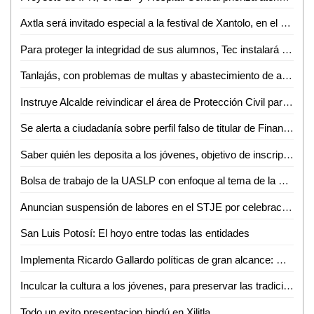
Axtla será invitado especial a la festival de Xantolo, en el municipio de Tierra Nueva
Para proteger la integridad de sus alumnos, Tec instalará filtros de seguridad
Tanlajás, con problemas de multas y abastecimiento de agua
Instruye Alcalde reivindicar el área de Protección Civil para garantizar una atención más humana y oportuna
Se alerta a ciudadanía sobre perfil falso de titular de Finanzas
Saber quién les deposita a los jóvenes, objetivo de inscripción obligatoria al RFC
Bolsa de trabajo de la UASLP con enfoque al tema de la empleabilidad
Anuncian suspensión de labores en el STJE por celebración del día de muertos
San Luis Potosí: El hoyo entre todas las entidades
Implementa Ricardo Gallardo políticas de gran alcance: Diputados federales
Inculcar la cultura a los jóvenes, para preservar las tradiciones: Zenón Rivas Godoy
Todo un exito presentacion hindú en Xilitla