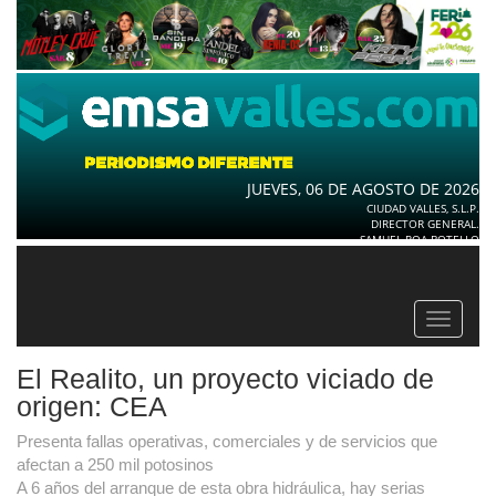
JUEVES, 06 DE AGOSTO DE 2026
CIUDAD VALLES, S.L.P.
DIRECTOR GENERAL.
SAMUEL ROA BOTELLO
Toggle
navigat
El Realito, un proyecto viciado de
origen: CEA
Presenta fallas operativas, comerciales y de servicios que
afectan a 250 mil potosinos
A 6 años del arranque de esta obra hidráulica, hay serias