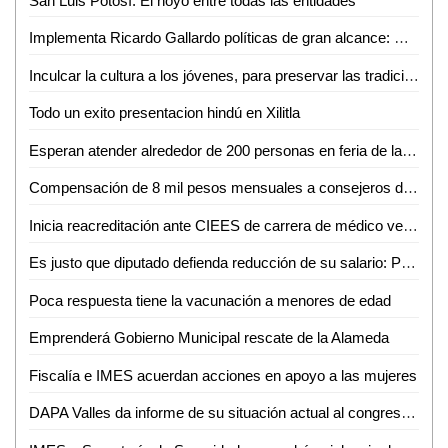
San Luis Potosí: El hoyo entre todas las entidades
Implementa Ricardo Gallardo políticas de gran alcance: Diputados federales
Inculcar la cultura a los jóvenes, para preservar las tradiciones: Zenón Rivas Godoy
Todo un exito presentacion hindú en Xilitla
Esperan atender alrededor de 200 personas en feria de la salud en San Carlos
Compensación de 8 mil pesos mensuales a consejeros de Desarrollo Social, aprueba Cabildo
Inicia reacreditación ante CIEES de carrera de médico veterinaria y zootecnia de la UASLP
Es justo que diputado defienda reducción de su salario: Priego Rivera
Poca respuesta tiene la vacunación a menores de edad
Emprenderá Gobierno Municipal rescate de la Alameda
Fiscalía e IMES acuerdan acciones en apoyo a las mujeres
DAPA Valles da informe de su situación actual al congreso y la CEA