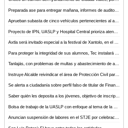
Preparada ase para entregar mañana, informes de auditoría 2020
Aprueban subasta de cinco vehículos pertenecientes al ayuntamiento vallense
Proyecto de IPN, UASLP y Hospital Central prioriza atención en cáncer de mama
Axtla será invitado especial a la festival de Xantolo, en el municipio de Tierra Nueva
Para proteger la integridad de sus alumnos, Tec instalará filtros de seguridad
Tanlajás, con problemas de multas y abastecimiento de agua
Instruye Alcalde reivindicar el área de Protección Civil para garantizar una atención más humana y oportuna
Se alerta a ciudadanía sobre perfil falso de titular de Finanzas
Saber quién les deposita a los jóvenes, objetivo de inscripción obligatoria al RFC
Bolsa de trabajo de la UASLP con enfoque al tema de la empleabilidad
Anuncian suspensión de labores en el STJE por celebración del día de muertos