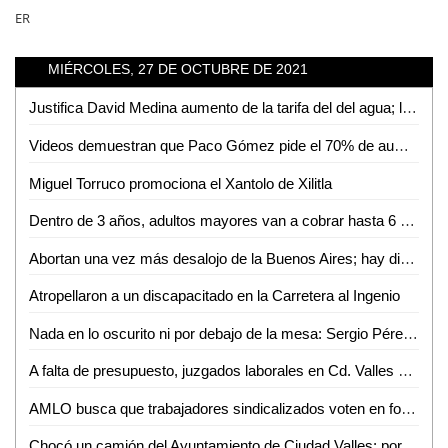
ER
MIÉRCOLES, 27 DE OCTUBRE DE 2021
Justifica David Medina aumento de la tarifa del del agua; le avienta la pelota al Congreso
Videos demuestran que Paco Gómez pide el 70% de aumento a las tarifas del agua
Miguel Torruco promociona el Xantolo de Xilitla
Dentro de 3 años, adultos mayores van a cobrar hasta 6 mil pesos
Abortan una vez más desalojo de la Buenos Aires; hay diálogo en la capital
Atropellaron a un discapacitado en la Carretera al Ingenio
Nada en lo oscurito ni por debajo de la mesa: Sergio Pérez Garza
A falta de presupuesto, juzgados laborales en Cd. Valles y Rioverde tendrán que esperar
AMLO busca que trabajadores sindicalizados voten en forma libre y en secreto
Chocó un camión del Ayuntamiento de Ciudad Valles; por fortuna no hubo heridos