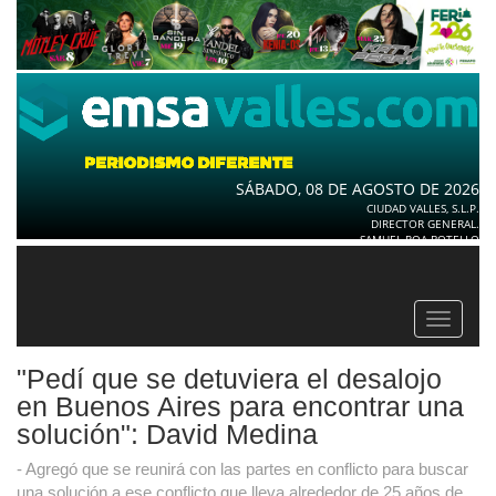
SÁBADO, 08 DE AGOSTO DE 2026
CIUDAD VALLES, S.L.P.
DIRECTOR GENERAL.
SAMUEL ROA BOTELLO
Toggle
navigat
"Pedí que se detuviera el desalojo
en Buenos Aires para encontrar una
solución": David Medina
- Agregó que se reunirá con las partes en conflicto para buscar
una solución a ese conflicto que lleva alrededor de 25 años de